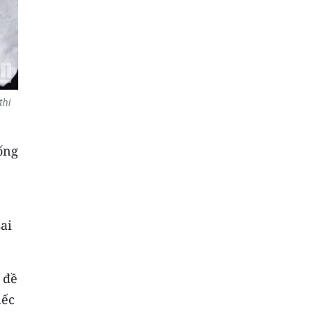
thi
ống
ai
 đề
iếc