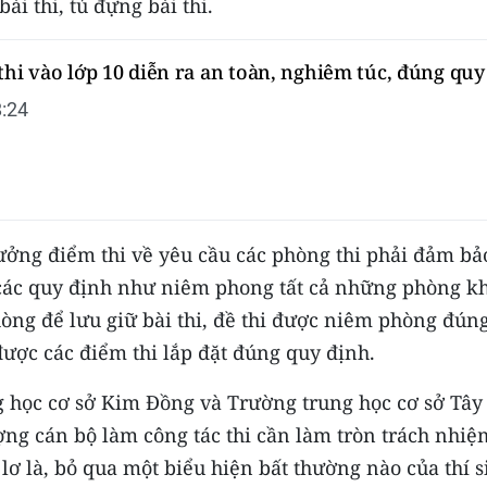
ài thi, tủ đựng bài thi.
thi vào lớp 10 diễn ra an toàn, nghiêm túc, đúng quy
:24
rưởng điểm thi về yêu cầu các phòng thi phải đảm bả
t các quy định như niêm phong tất cả những phòng k
òng để lưu giữ bài thi, đề thi được niêm phòng đún
được các điểm thi lắp đặt đúng quy định.
g học cơ sở Kim Đồng và Trường trung học cơ sở Tây
ợng cán bộ làm công tác thi cần làm tròn trách nhiệ
ơ là, bỏ qua một biểu hiện bất thường nào của thí s