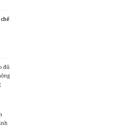
 chế
o đủ
hông
g
m
inh