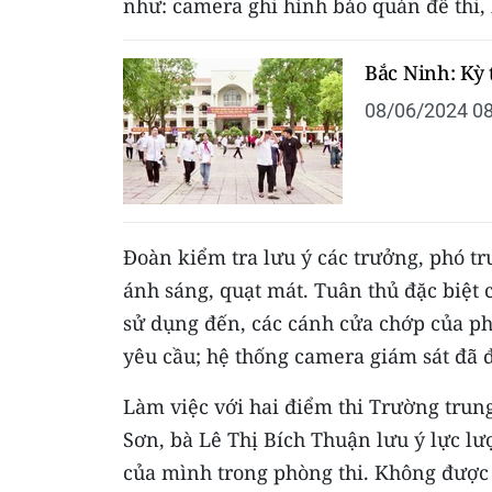
như: camera ghi hình bảo quản đề thi, b
Bắc Ninh: Kỳ 
08/06/2024 08
Đoàn kiểm tra lưu ý các trưởng, phó t
ánh sáng, quạt mát. Tuân thủ đặc biệ
sử dụng đến, các cánh cửa chớp của ph
yêu cầu; hệ thống camera giám sát đã 
Làm việc với hai điểm thi Trường trun
Sơn, bà Lê Thị Bích Thuận lưu ý lực lư
của mình trong phòng thi. Không được l