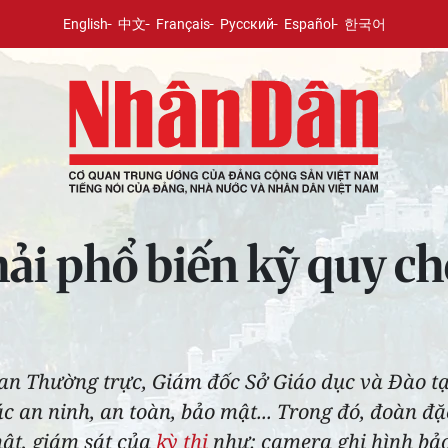
English
中文
Français
Русский
Español
한국어
hải phổ biến kỹ quy chế
ban Thường trực, Giám đốc Sở Giáo dục và Đào t
c an ninh, an toàn, bảo mật... Trong đó, đoàn đặ
mật, giám sát của
kỳ thi
như: camera ghi hình bảo q