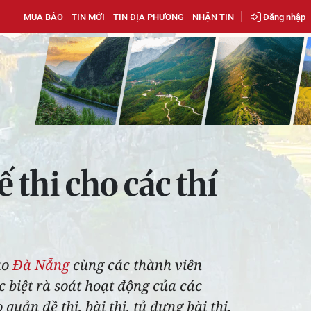
MUA BÁO
TIN MỚI
TIN ĐỊA PHƯƠNG
NHẬN TIN
Đăng nhập
 thi cho các thí
ạo
Đà Nẵng
cùng các thành viên
c biệt rà soát hoạt động của các
uản đề thi, bài thi, tủ đựng bài thi.