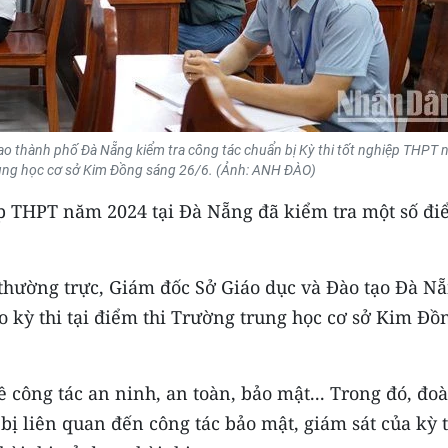
tạo thành phố Đà Nẵng kiểm tra công tác chuẩn bị Kỳ thi tốt nghiệp THPT
rung học cơ sở Kim Đồng sáng 26/6. (Ảnh: ANH ĐÀO)
iệp THPT năm 2024 tại Đà Nẵng đã kiểm tra một số đ
thường trực, Giám đốc Sở Giáo dục và Đào tạo Đà N
o kỳ thi tại điểm thi Trường trung học cơ sở Kim Đồ
ề công tác an ninh, an toàn, bảo mật... Trong đó, đo
t bị liên quan đến công tác bảo mật, giám sát của kỳ 