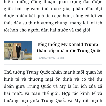
hiện những đồng thuận quan trọng đạt được
Media Pháp luật
giữa hai nguyên thủ quốc gia, phấn đấu đạt
Media Du lịch
được nhiều kết quả tích cực hơn, cùng có lợi và
thúc đẩy sự thịnh vượng chung, mang lại lợi ích
Media Thế giới
tốt hơn cho người dân hai nước và thế giới.
Media Thể thao
Media Giáo dục
Tổng thống Mỹ Donald Trump
thăm cấp nhà nước Trung Quốc
Media Y tế
14/05/2026 04:30
Media Khoa học - Công nghệ
Thủ tướng Trung Quốc nhấn mạnh mối quan hệ
Media Môi trường
kinh tế và thương mại ổn định và có thể dự
Ảnh
đoán giữa Trung Quốc và Mỹ là lợi ích của cả
hai nước và toàn thế giới. Hợp tác kinh tế và
Infographic
thương mại giữa Trung Quốc và Mỹ rất mạnh