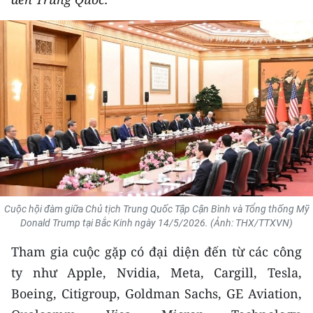
THỂ THAO
GIÁO DỤC
Y TẾ
KHOA HỌC - CÔNG NGHỆ
MÔI TRƯỜNG
BẠN ĐỌC
Cuộc hội đàm giữa Chủ tịch Trung Quốc Tập Cận Bình và Tổng thống Mỹ
KIỂM CHỨNG THÔNG TIN
Donald Trump tại Bắc Kinh ngày 14/5/2026. (Ảnh: THX/TTXVN)
Tham gia cuộc gặp có đại diện đến từ các công
TRI THỨC CHUYÊN SÂU
ty như Apple, Nvidia, Meta, Cargill, Tesla,
54 DÂN TỘC VIỆT NAM
Boeing, Citigroup, Goldman Sachs, GE Aviation,