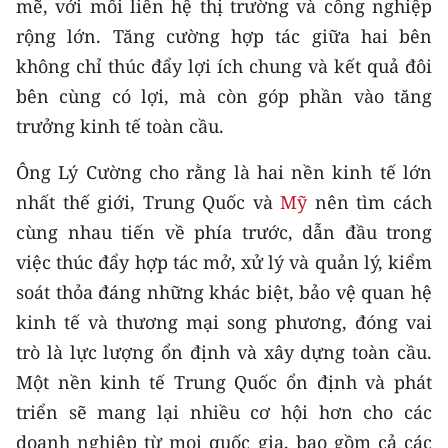
mẽ, với mối liên hệ thị trường và công nghiệp
TIN MỚI
rộng lớn. Tăng cường hợp tác giữa hai bên
không chỉ thúc đẩy lợi ích chung và kết quả đôi
TIN ĐỊA PHƯƠNG
bên cùng có lợi, mà còn góp phần vào tăng
Trung du và miền núi phía Bắc
trưởng kinh tế toàn cầu.
Đồng bằng sông Hồng
Ông Lý Cường cho rằng là hai nền kinh tế lớn
nhất thế giới, Trung Quốc và
Bắc Trung Bộ
Mỹ
nên tìm cách
cùng nhau tiến về phía trước, dẫn đầu trong
Duyên hải Nam Trung Bộ và Tây
việc thúc đẩy hợp tác mở, xử lý và quản lý, kiểm
Nguyên
soát thỏa đáng những khác biệt, bảo vệ quan hệ
Đông Nam Bộ
kinh tế và thương mại song phương, đóng vai
trò là lực lượng ổn định và xây dựng toàn cầu.
Đồng bằng sông Cửu Long
Một nền kinh tế Trung Quốc ổn định và phát
Chuyên trang Hà Nội
triển sẽ mang lại nhiều cơ hội hơn cho các
doanh nghiệp từ mọi quốc gia, bao gồm cả các
Chuyên trang TP. Hồ Chí Minh