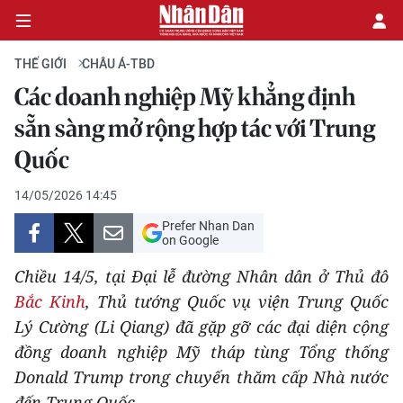
THẾ GIỚI
CHÂU Á-TBD
Các doanh nghiệp Mỹ khẳng định
CHÍNH TRỊ
sẵn sàng mở rộng hợp tác với Trung
Quốc
KINH TẾ
14/05/2026 14:45
VĂN HÓA
Prefer Nhan Dan
on Google
XÃ HỘI
Chiều 14/5, tại Đại lễ đường Nhân dân ở Thủ đô
PHÁP LUẬT
Bắc Kinh
, Thủ tướng Quốc vụ viện Trung Quốc
Lý Cường (Li Qiang) đã gặp gỡ các đại diện cộng
DU LỊCH
đồng doanh nghiệp Mỹ tháp tùng Tổng thống
Donald Trump trong chuyến thăm cấp Nhà nước
THẾ GIỚI
đến Trung Quốc.