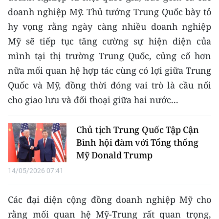
doanh nghiệp Mỹ. Thủ tướng Trung Quốc bày tỏ
CHUYÊN ĐỀ
hy vọng rằng ngày càng nhiều doanh nghiệp
Mỹ sẽ tiếp tục tăng cường sự hiện diện của
CÁC CHUYÊN TRANG
mình tại thị trường Trung Quốc, củng cố hơn
nữa mối quan hệ hợp tác cùng có lợi giữa Trung
VỀ BÁO NHÂN DÂN
Quốc và Mỹ, đồng thời đóng vai trò là cầu nối
cho giao lưu và đối thoại giữa hai nước...
THỜI NAY
NHÂN DÂN CUỐI TUẦN
Chủ tịch Trung Quốc Tập Cận
Bình hội đàm với Tổng thống
NHÂN DÂN HẰNG THÁNG
Mỹ Donald Trump
MUA BÁO
14/05/2026 07:41
ĐỌC BÁO IN
Các đại diện cộng đồng doanh nghiệp Mỹ cho
rằng mối quan hệ Mỹ-Trung rất quan trọng,