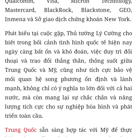
Qualcomm, Visa, Micron Technology,
CHƯƠNG TRÌNH OCOP - MỖI XÃ
Mastercard, BlackRock, Blackstone, GEO,
MỘT SẢN PHẨM
Inmena và Sở giao dịch chứng khoán New York.
RADIO
Phát biểu tại cuộc gặp, Thủ tướng Lý Cường cho
biết trong bối cảnh tình hình quốc tế hiện nay
MEDIA CENTER
ngày càng bất ổn và khó đoán, việc duy trì đối
E-Magazine
thoại và trao đổi thẳng thắn, thông suốt giữa
Trung Quốc và Mỹ, cũng như tích cực bảo vệ
Video
mối quan hệ song phương ổn định và lành
Media Chính trị
mạnh, không chỉ có ý nghĩa to lớn đối với cả hai
nước, mà còn mang lại sự chắc chắn và năng
Media Kinh tế
lượng tích cực cho sự nghiệp hòa bình và phát
Media Văn hóa
triển toàn cầu.
Media Xã hội
Trung Quốc
sẵn sàng hợp tác với Mỹ để thực