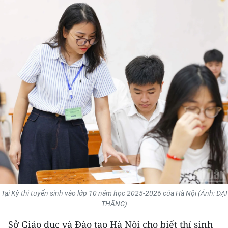
THỂ THAO
GIÁO DỤC
Y TẾ
KHOA HỌC - CÔNG NGHỆ
MÔI TRƯỜNG
BẠN ĐỌC
KIỂM CHỨNG THÔNG TIN
TRI THỨC CHUYÊN SÂU
Tại Kỳ thi tuyển sinh vào lớp 10 năm học 2025-2026 của Hà Nội (Ảnh: ĐẠI
THÂNG)
54 DÂN TỘC VIỆT NAM
Sở Giáo dục và Đào tạo Hà Nội cho biết thí sinh