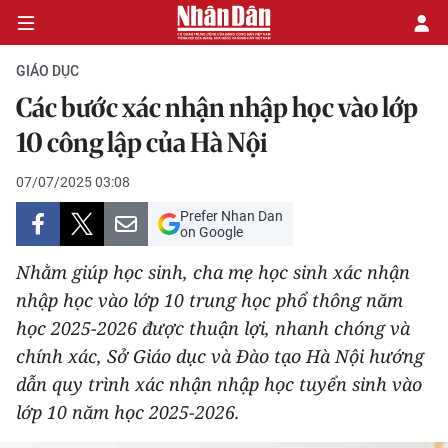
GIÁO DỤC
Các bước xác nhận nhập học vào lớp
CHÍNH TRỊ
10 công lập của Hà Nội
KINH TẾ
07/07/2025 03:08
Prefer Nhan Dan
VĂN HÓA
on Google
Nhằm giúp học sinh, cha mẹ học sinh xác nhận
XÃ HỘI
nhập học vào lớp 10 trung học phổ thông năm
học 2025-2026 được thuận lợi, nhanh chóng và
PHÁP LUẬT
chính xác, Sở Giáo dục và Đào tạo Hà Nội hướng
DU LỊCH
dẫn quy trình xác nhận nhập học tuyển sinh vào
lớp 10 năm học 2025-2026.
THẾ GIỚI