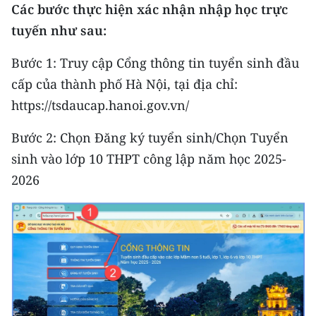
Media Pháp luật
Các bước thực hiện xác nhận nhập học trực
tuyến như sau:
Media Du lịch
Bước 1: Truy cập Cổng thông tin tuyển sinh đầu
Media Thế giới
cấp của thành phố Hà Nội, tại địa chỉ:
Media Thể thao
https://tsdaucap.hanoi.gov.vn/
Media Giáo dục
Bước 2: Chọn Đăng ký tuyển sinh/Chọn Tuyển
sinh vào lớp 10 THPT công lập năm học 2025-
Media Y tế
2026
Media Khoa học - Công nghệ
Media Môi trường
Ảnh
Infographic