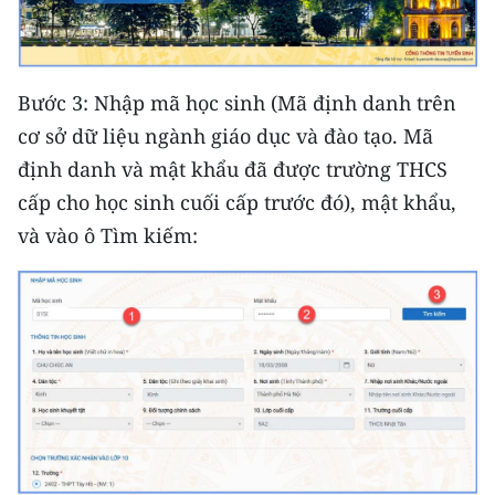
TIN MỚI
TIN ĐỊA PHƯƠNG
Bước 3: Nhập mã học sinh (Mã định danh trên
Trung du và miền núi phía Bắc
cơ sở dữ liệu ngành giáo dục và đào tạo. Mã
định danh và mật khẩu đã được trường THCS
Đồng bằng sông Hồng
cấp cho học sinh cuối cấp trước đó), mật khẩu,
Bắc Trung Bộ
và vào ô Tìm kiếm:
Duyên hải Nam Trung Bộ và Tây
Nguyên
Đông Nam Bộ
Đồng bằng sông Cửu Long
Chuyên trang Hà Nội
Chuyên trang TP. Hồ Chí Minh