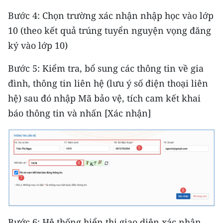
Bước 4: Chọn trường xác nhận nhập học vào lớp
CHUYÊN ĐỀ
10 (theo kết quả trúng tuyển nguyện vọng đăng
ký vào lớp 10)
CÁC CHUYÊN TRANG
Bước 5: Kiểm tra, bổ sung các thông tin về gia
VỀ BÁO NHÂN DÂN
đình, thông tin liên hệ (lưu ý số điện thoại liên
hệ) sau đó nhập Mã bảo vệ, tích cam kết khai
THỜI NAY
báo thông tin và nhấn [Xác nhận]
NHÂN DÂN CUỐI TUẦN
NHÂN DÂN HẰNG THÁNG
MUA BÁO
ĐỌC BÁO IN
Bước 6: Hệ thống hiển thị giao diện xác nhận