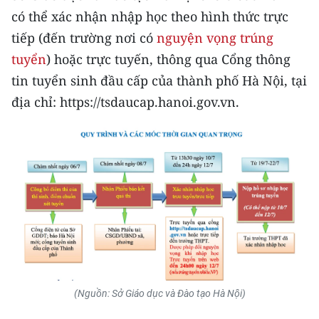
CHƯƠNG TRÌNH OCOP - MỖI XÃ
có thể xác nhận nhập học theo hình thức trực
MỘT SẢN PHẨM
tiếp (đến trường nơi có
nguyện vọng trúng
tuyển
) hoặc trực tuyến, thông qua Cổng thông
RADIO
tin tuyển sinh đầu cấp của thành phố Hà Nội, tại
địa chỉ: https://tsdaucap.hanoi.gov.vn.
MEDIA CENTER
E-Magazine
Video
Media Chính trị
Media Kinh tế
Media Văn hóa
Media Xã hội
(Nguồn: Sở Giáo dục và Đào tạo Hà Nội)