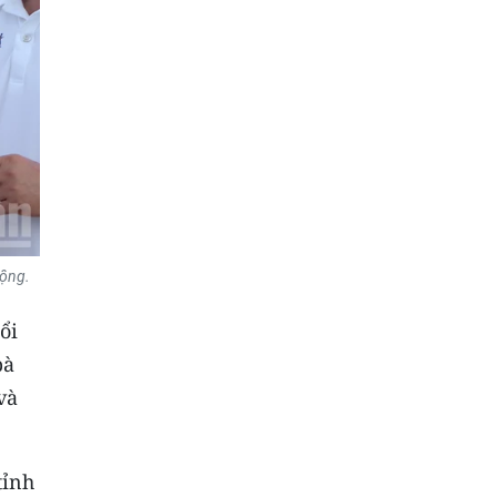
động.
ổi
bà
và
tỉnh