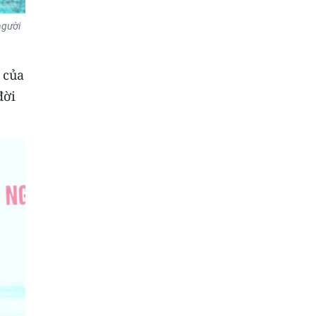
người
 của
đời