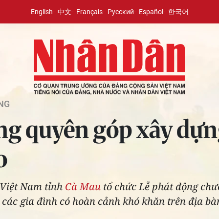
English
中文
Français
Русский
Español
한국어
NG
ng quyên góp xây dựn
o
 Việt Nam tỉnh
Cà Mau
tổ chức Lễ phát động chư
 các gia đình có hoàn cảnh khó khăn trên địa bà