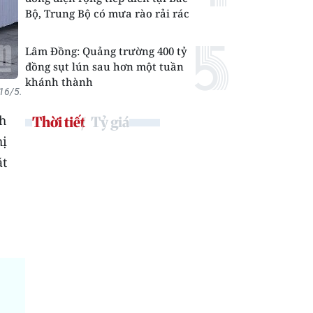
Bộ, Trung Bộ có mưa rào rải rác
Lâm Đồng: Quảng trường 400 tỷ
đồng sụt lún sau hơn một tuần
khánh thành
16/5.
h
Thời tiết
Tỷ giá
hị
ặt