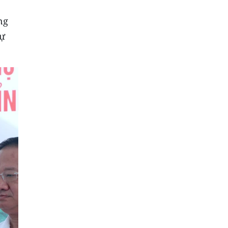
ng
sự