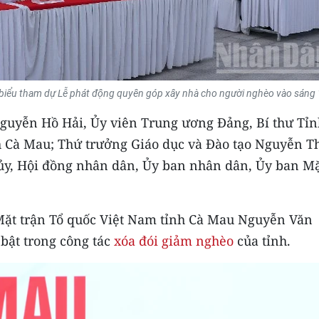
 biểu tham dự Lễ phát động quyên góp xây nhà cho người nghèo vào sáng 
Nguyễn Hồ Hải, Ủy viên Trung ương Đảng, Bí thư Tỉn
h Cà Mau; Thứ trưởng Giáo dục và Đào tạo Nguyễn T
ủy, Hội đồng nhân dân, Ủy ban nhân dân, Ủy ban M
 Mặt trận Tổ quốc Việt Nam tỉnh Cà Mau Nguyễn Văn
 bật trong công tác
xóa đói giảm nghèo
của tỉnh.