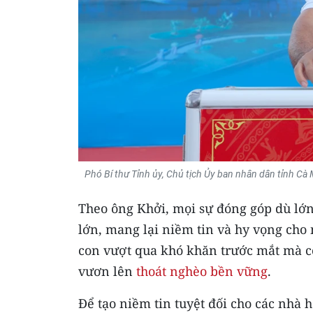
Phó Bí thư Tỉnh ủy, Chủ tịch Ủy ban nhân dân tỉnh C
Theo ông Khởi, mọi sự đóng góp dù lớn
lớn, mang lại niềm tin và hy vọng cho
con vượt qua khó khăn trước mắt mà c
vươn lên
thoát nghèo bền vững
.
Để tạo niềm tin tuyệt đối cho các nhà 