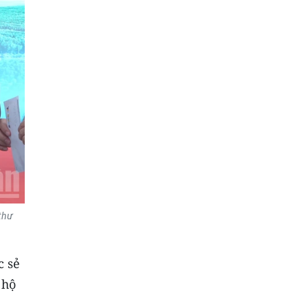
thư
c sẻ
 hộ