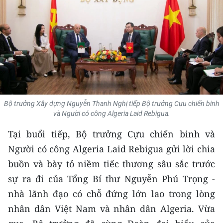
THỂ THAO
GIÁO DỤC
Y TẾ
KHOA HỌC - CÔNG NGHỆ
Bộ trưởng Xây dựng Nguyễn Thanh Nghị tiếp Bộ trưởng Cựu chiến binh
MÔI TRƯỜNG
và Người có công Algeria Laid Rebigua.
BẠN ĐỌC
Tại buổi tiếp, Bộ trưởng Cựu chiến binh và
Người có công Algeria Laid Rebigua gửi lời chia
KIỂM CHỨNG THÔNG TIN
buồn và bày tỏ niềm tiếc thương sâu sắc trước
sự ra đi của Tổng Bí thư Nguyễn Phú Trọng -
TRI THỨC CHUYÊN SÂU
nhà lãnh đạo có chỗ đứng lớn lao trong lòng
54 DÂN TỘC VIỆT NAM
nhân dân Việt Nam và nhân dân Algeria. Vừa