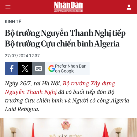
KINH TẾ
Bộ trưởng Nguyễn Thanh Nghị tiếp
CHÍNH TRỊ
Bộ trưởng Cựu chiến binh Algeria
KINH TẾ
27/07/2024 12:37
Prefer Nhan Dan
VĂN HÓA
on Google
Ngày 26/7, tại Hà Nội,
Bộ trưởng Xây dựng
XÃ HỘI
Nguyễn Thanh Nghị
đã có buổi tiếp đón Bộ
trưởng Cựu chiến binh và Người có công Algeria
PHÁP LUẬT
Laid Rebigua.
DU LỊCH
THẾ GIỚI