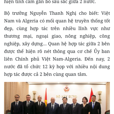
hiện tình cảm gắn bó sâu sắc giữa 2 nước.
Media Pháp luật
Bộ trưởng Nguyễn Thanh Nghị cho biết: Việt
Media Du lịch
Nam và Algeria có mối quan hệ truyền thống tốt
Media Thế giới
đẹp, cùng hợp tác trên nhiều lĩnh vực như
thương mại, ngoại giao, nông nghiệp, công
Media Thể thao
nghiệp, xây dựng… Quan hệ hợp tác giữa 2 bên
Media Giáo dục
được thể hiện rõ nét thông qua cơ chế Ủy ban
Media Y tế
liên Chính phủ Việt Nam-Algeria. Đến nay, 2
nước đã tổ chức 12 kỳ họp với nhiều nội dung
Media Khoa học - Công nghệ
hợp tác được cả 2 bên cùng quan tâm.
Media Môi trường
Ảnh
Infographic