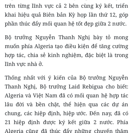
ENGLISH
trên từng lĩnh vực cả 2 bên cùng ký kết, triển
khai hiệu quả Biên bản Kỳ họp lần thứ 12, góp
中文
phần thúc đẩy mối quan hệ tốt đẹp giữa 2 nước.
FRANÇAIS
Bộ trưởng Nguyễn Thanh Nghị bày tỏ mong
muốn phía Algeria tạo điều kiện để tăng cường
РУССКИЙ
hợp tác, chia sẻ kinh nghiệm, đặc biệt là trong
ESPAÑOL
lĩnh vực nhà ở.
한국어
Thống nhất với ý kiến của Bộ trưởng Nguyễn
Thanh Nghị, Bộ trưởng Laid Rebigua cho biết:
Algeria và Việt Nam đã có mối quan hệ hợp tác
lâu đời và bền chặt, thể hiện qua các dự án
chung, các hiệp định, hiệp ước. Đến nay, đã có
21 hiệp định được ký kết giữa 2 nước. Phía
Algeria cũng đã thúc đẩy những chuyến thăm