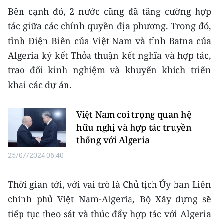
Bên cạnh đó, 2 nước cũng đã tăng cường hợp
CHUYÊN ĐỀ
tác giữa các chính quyền địa phương. Trong đó,
tỉnh Điện Biên của Việt Nam và tỉnh Batna của
CÁC CHUYÊN TRANG
Algeria ký kết Thỏa thuận kết nghĩa và hợp tác,
trao đổi kinh nghiệm và khuyến khích triển
VỀ BÁO NHÂN DÂN
khai các dự án.
THỜI NAY
Việt Nam coi trọng quan hệ
NHÂN DÂN CUỐI TUẦN
hữu nghị và hợp tác truyền
thống với Algeria
NHÂN DÂN HẰNG THÁNG
25/07/2024 06:40
MUA BÁO
Thời gian tới, với vai trò là Chủ tịch Ủy ban Liên
ĐỌC BÁO IN
chính phủ Việt Nam-Algeria, Bộ Xây dựng sẽ
tiếp tục theo sát và thúc đẩy hợp tác với Algeria