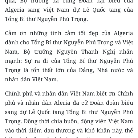
qua, Bộ trưởng đã cùng Đoàn đại biểu của
CHƯƠNG TRÌNH OCOP - MỖI XÃ
Algeria sang Việt Nam dự Lễ Quốc tang của
MỘT SẢN PHẨM
Tổng Bí thư Nguyễn Phú Trọng.
RADIO
Cảm ơn những tình cảm tốt đẹp của Algeria
dành cho Tổng Bí thư Nguyễn Phú Trọng và Việt
MEDIA CENTER
Nam, Bộ trưởng Nguyễn Thanh Nghị nhấn
E-Magazine
mạnh: Sự ra đi của Tổng Bí thư Nguyễn Phú
Trọng là tổn thất lớn của Đảng, Nhà nước và
Video
nhân dân Việt Nam.
Media Chính trị
Chính phủ và nhân dân Việt Nam biết ơn Chính
Media Kinh tế
phủ và nhân dân Aleria đã cử Đoàn đoàn biểu
sang dự Lễ Quốc tang Tổng Bí thư Nguyễn Phú
Media Văn hóa
Trọng. Đồng thời chia buồn, động viên Việt Nam
Media Xã hội
vào thời điểm đau thương và khó khăn này, thể