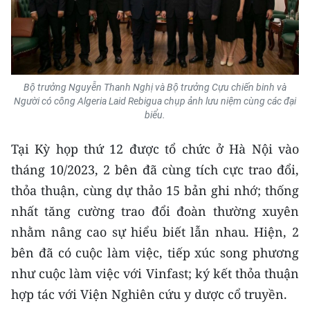
TIN MỚI
TIN ĐỊA PHƯƠNG
Trung du và miền núi phía Bắc
Bộ trưởng Nguyễn Thanh Nghị và Bộ trưởng Cựu chiến binh và
Người có công Algeria Laid Rebigua chụp ảnh lưu niệm cùng các đại
Đồng bằng sông Hồng
biểu.
Bắc Trung Bộ
Tại Kỳ họp thứ 12 được tổ chức ở Hà Nội vào
tháng 10/2023, 2 bên đã cùng tích cực trao đổi,
Duyên hải Nam Trung Bộ và Tây
Nguyên
thỏa thuận, cùng dự thảo 15 bản ghi nhớ; thống
nhất tăng cường trao đổi đoàn thường xuyên
Đông Nam Bộ
nhằm nâng cao sự hiểu biết lẫn nhau. Hiện, 2
Đồng bằng sông Cửu Long
bên đã có cuộc làm việc, tiếp xúc song phương
như cuộc làm việc với Vinfast; ký kết thỏa thuận
Chuyên trang Hà Nội
hợp tác với Viện Nghiên cứu y dược cổ truyền.
Chuyên trang TP. Hồ Chí Minh