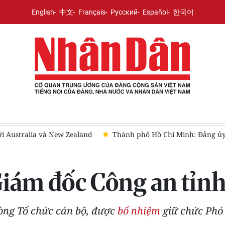
English
中文
Français
Русский
Español
한국어
 và New Zealand
Thành phố Hồ Chí Minh: Đảng ủy phường Tân 
iám đốc Công an tỉn
ng Tổ chức cán bộ, được
bổ nhiệm
giữ chức Phó