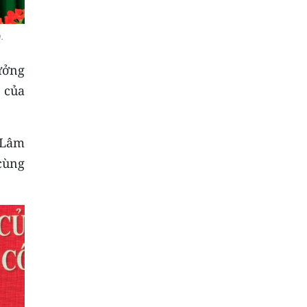
.
rưởng
 của
 Lâm
cùng