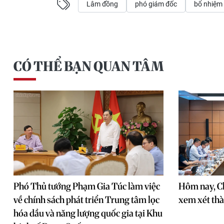
Lâm đồng
phó giám đốc
bổ nhiệm
CÓ THỂ BẠN QUAN TÂM
Phó Thủ tướng Phạm Gia Túc làm việc
Hôm nay, Ch
về chính sách phát triển Trung tâm lọc
xem xét thà
hóa dầu và năng lượng quốc gia tại Khu