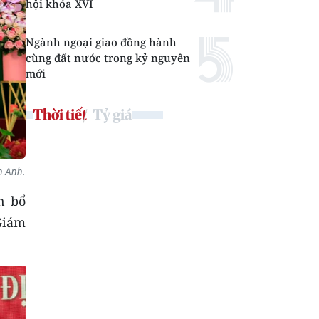
hội khóa XVI
Ngành ngoại giao đồng hành
cùng đất nước trong kỷ nguyên
mới
Thời tiết
Tỷ giá
n Anh.
n bổ
Giám