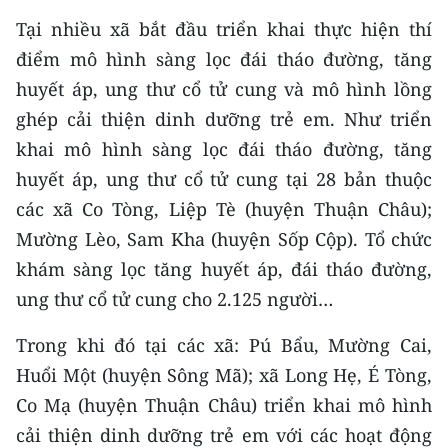
Tại nhiều xã bắt đầu triển khai thực hiện thí
CHUYÊN ĐỀ
điểm mô hình sàng lọc đái tháo đường, tăng
huyết áp, ung thư cổ tử cung và mô hình lồng
CÁC CHUYÊN TRANG
ghép cải thiện dinh dưỡng trẻ em. Như triển
khai mô hình sàng lọc đái tháo đường, tăng
VỀ BÁO NHÂN DÂN
huyết áp, ung thư cổ tử cung tại 28 bản thuộc
THỜI NAY
các xã Co Tòng, Liệp Tè (huyện Thuận Châu);
Mường Lèo, Sam Kha (huyện Sốp Cộp). Tổ chức
NHÂN DÂN CUỐI TUẦN
khám sàng lọc tăng huyết áp, đái tháo đường,
ung thư cổ tử cung cho 2.125 người…
NHÂN DÂN HẰNG THÁNG
Trong khi đó tại các xã: Pú Bẩu, Mường Cai,
MUA BÁO
Huổi Một (huyện Sông Mã); xã Long Hẹ, É Tòng,
ĐỌC BÁO IN
Co Mạ (huyện Thuận Châu) triển khai mô hình
cải thiện dinh dưỡng trẻ em với các hoạt động