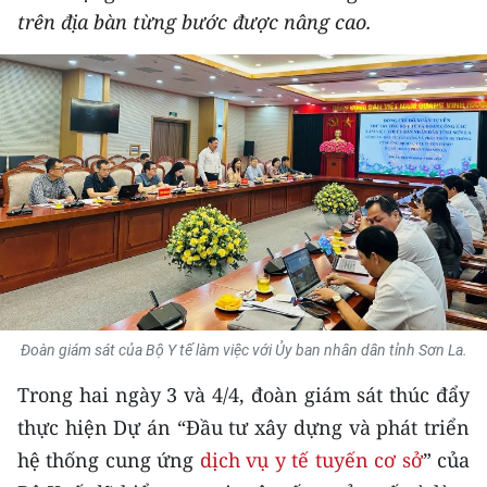
trên địa bàn từng bước được nâng cao.
THỂ THAO
GIÁO DỤC
Y TẾ
KHOA HỌC - CÔNG NGHỆ
MÔI TRƯỜNG
BẠN ĐỌC
KIỂM CHỨNG THÔNG TIN
Đoàn giám sát của Bộ Y tế làm việc với Ủy ban nhân dân tỉnh Sơn La.
TRI THỨC CHUYÊN SÂU
Trong hai ngày 3 và 4/4, đoàn giám sát thúc đẩy
thực hiện Dự án “Đầu tư xây dựng và phát triển
54 DÂN TỘC VIỆT NAM
hệ thống cung ứng
dịch vụ y tế tuyến cơ sở
” của