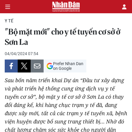
Y TẾ
"Bộ mặt mới" cho y tế tuyến cơ sở ở
CHÍNH TRỊ
Sơn La
KINH TẾ
04/04/2024 07:54
Prefer Nhan Dan
VĂN HÓA
on Google
Sau bốn năm triển khai Dự án “Đầu tư xây dựng
XÃ HỘI
và phát triển hệ thống cung ứng dịch vụ y tế
tuyến cơ sở”, bộ mặt y tế cơ sở ở Sơn La có thay
PHÁP LUẬT
đổi đáng kể, khi hàng chục trạm y tế đã, đang
DU LỊCH
được xây mới, tất cả các trạm y tế tuyến xã, bệnh
viện huyện được bổ sung trang thiết bị… Nhờ đó
THẾ GIỚI
chất lượng chăm sóc sức khỏe cho người dân