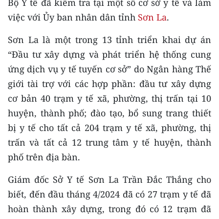
Bộ Y tế đã kiểm tra tại một số cơ sở y tế và làm
CHƯƠNG TRÌNH OCOP - MỖI XÃ
MỘT SẢN PHẨM
việc với Ủy ban nhân dân tỉnh
Sơn La
.
Sơn La là một trong 13 tỉnh triển khai dự án
RADIO
“Đầu tư xây dựng và phát triển hệ thống cung
ứng dịch vụ y tế tuyến cơ sở” do Ngân hàng Thế
MEDIA CENTER
giới tài trợ với các hợp phần: đầu tư xây dựng
E-Magazine
cơ bản 40 trạm y tế xã, phường, thị trấn tại 10
huyện, thành phố; đào tạo, bổ sung trang thiết
Video
bị y tế cho tất cả 204 trạm y tế xã, phường, thị
Media Chính trị
trấn và tất cả 12 trung tâm y tế huyện, thành
phố trên địa bàn.
Media Kinh tế
Giám đốc Sở Y tế Sơn La Trần Đắc Thắng cho
Media Văn hóa
biết, đến đầu tháng 4/2024 đã có 27 trạm y tế đã
Media Xã hội
hoàn thành xây dựng, trong đó có 12 trạm đã