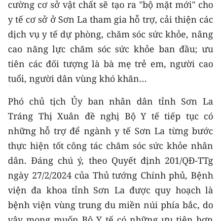
cường cơ sở vật chất sẽ tạo ra "bộ mặt mới" cho
y tế cơ sở ở Sơn La tham gia hỗ trợ, cải thiện các
dịch vụ y tế dự phòng, chăm sóc sức khỏe, nâng
cao năng lực chăm sóc sức khỏe ban đầu; ưu
tiên các đối tượng là bà mẹ trẻ em, người cao
tuổi, người dân vùng khó khăn…
Phó chủ tịch Ủy ban nhân dân tỉnh Sơn La
Tráng Thị Xuân đề nghị Bộ Y tế tiếp tục có
những hỗ trợ để ngành y tế Sơn La từng bước
thực hiện tốt công tác chăm sóc sức khỏe nhân
dân. Đáng chú ý, theo Quyết định 201/QĐ-TTg
ngày 27/2/2024 của Thủ tướng Chính phủ, Bệnh
viện đa khoa tỉnh Sơn La được quy hoạch là
bệnh viện vùng trung du miền núi phía bắc, do
vậy mong muốn Bộ Y tế có những ưu tiên hơn