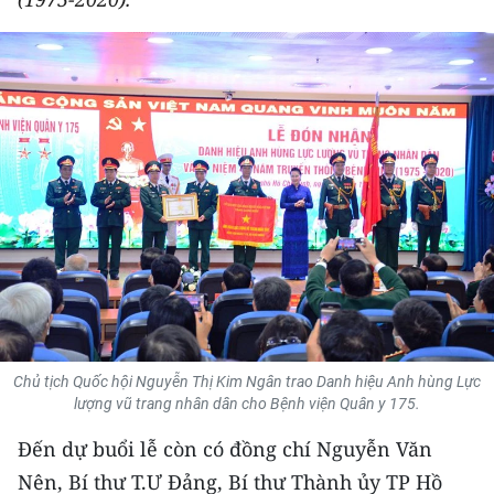
THỂ THAO
GIÁO DỤC
Y TẾ
KHOA HỌC - CÔNG NGHỆ
MÔI TRƯỜNG
BẠN ĐỌC
KIỂM CHỨNG THÔNG TIN
Chủ tịch Quốc hội Nguyễn Thị Kim Ngân trao Danh hiệu Anh hùng Lực
TRI THỨC CHUYÊN SÂU
lượng vũ trang nhân dân cho Bệnh viện Quân y 175.
Đến dự buổi lễ còn có đồng chí Nguyễn Văn
54 DÂN TỘC VIỆT NAM
Nên, Bí thư T.Ư Đảng, Bí thư Thành ủy TP Hồ