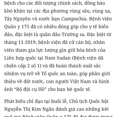
bệnh cho các đối tượng chính sách, đồng bào
TIN MỚI
khó khăn tại các địa phương vùng sâu, vùng xa,
TIN ĐỊA PHƯƠNG
Tây Nguyên và nước bạn Campuchia. Bệnh viện
Quân y 175 đã có nhiều đóng góp cho y tế biển
Trung du và miền núi phía Bắc
đảo, đặc biệt là quần đảo Trường sa. Đặc biệt từ
Đồng bằng sông Hồng
tháng 11-2019, bệnh viện đã cử cán bộ, nhân
viên tham gia lực lượng gìn giữ hòa bình của
Bắc Trung Bộ
Liên hợp quốc tại Nam Sudan (Bệnh viện dã
Duyên hải Nam Trung Bộ và Tây
chiến cấp 2 số 1) và đã hoàn thành xuất sắc
Nguyên
nhiệm vụ trở về Tổ quốc an toàn, góp phần giới
thiệu về đất nước, con người Việt Nam và hình
Đông Nam Bộ
ảnh “Bộ đội cụ Hồ” cho bạn bè quốc tế.
Đồng bằng sông Cửu Long
Phát biểu chỉ đạo tại buổi lễ, Chủ tịch Quốc hội
Chuyên trang Hà Nội
Nguyễn Thị Kim Ngân đánh giá cao những kết
Chuyên trang TP. Hồ Chí Minh
quả mà Bệnh viện Quân y 175 đã đạt được trong