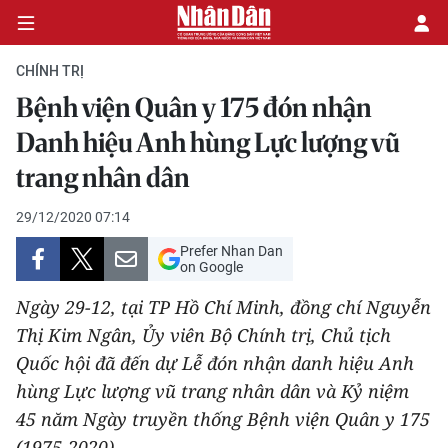
CHÍNH TRỊ
Bệnh viện Quân y 175 đón nhận
CHÍNH TRỊ
Danh hiệu Anh hùng Lực lượng vũ
trang nhân dân
KINH TẾ
29/12/2020 07:14
VĂN HÓA
Prefer Nhan Dan
on Google
XÃ HỘI
Ngày 29-12, tại TP Hồ Chí Minh, đồng chí Nguyễn
PHÁP LUẬT
Thị Kim Ngân, Ủy viên Bộ Chính trị, Chủ tịch
Quốc hội đã đến dự Lễ đón nhận danh hiệu Anh
DU LỊCH
hùng Lực lượng vũ trang nhân dân và Kỷ niệm
45 năm Ngày truyền thống Bệnh viện Quân y 175
THẾ GIỚI
(1975-2020).