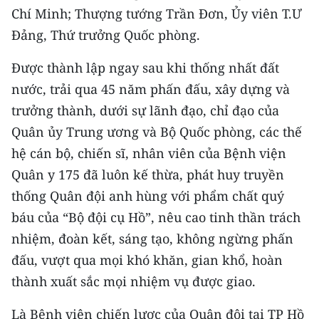
CHƯƠNG TRÌNH OCOP - MỖI XÃ
Chí Minh; Thượng tướng Trần Đơn, Ủy viên T.Ư
MỘT SẢN PHẨM
Đảng, Thứ trưởng Quốc phòng.
Được thành lập ngay sau khi thống nhất đất
RADIO
nước, trải qua 45 năm phấn đấu, xây dựng và
MEDIA CENTER
trưởng thành, dưới sự lãnh đạo, chỉ đạo của
Quân ủy Trung ương và Bộ Quốc phòng, các thế
E-Magazine
hệ cán bộ, chiến sĩ, nhân viên của Bệnh viện
Video
Quân y 175 đã luôn kế thừa, phát huy truyền
thống Quân đội anh hùng với phẩm chất quý
Media Chính trị
báu của “Bộ đội cụ Hồ”, nêu cao tinh thần trách
Media Kinh tế
nhiệm, đoàn kết, sáng tạo, không ngừng phấn
đấu, vượt qua mọi khó khăn, gian khổ, hoàn
Media Văn hóa
thành xuất sắc mọi nhiệm vụ được giao.
Media Xã hội
Là Bệnh viện chiến lược của Quân đội tại TP Hồ