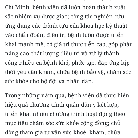
Media Pháp luật
Chí Minh, bệnh viện đã luôn hoàn thành xuất
Media Du lịch
sắc nhiệm vụ được giao; công tác nghiên cứu,
ứng dụng các thành tựu của khoa học kỹ thuật
Media Thế giới
vào chẩn đoán, điều trị bệnh luôn được triển
Media Thể thao
khai mạnh mẽ, có giá trị thực tiễn cao, góp phần
nâng cao chất lượng điều trị và xử lý thành
Media Giáo dục
công nhiều ca bệnh khó, phức tạp, đáp ứng kịp
Media Y tế
thời yêu cầu khám, chữa bệnh bảo vệ, chăm sóc
sức khỏe cho bộ đội và nhân dân.
Media Khoa học - Công nghệ
Trong những năm qua, bệnh viện đã thực hiện
Media Môi trường
hiệu quả chương trình quân dân y kết hợp,
Ảnh
triển khai nhiều chương trình hoạt động theo
mục tiêu chăm sóc sức khỏe cộng đồng; chủ
Infographic
động tham gia tư vấn sức khoẻ, khám, chữa