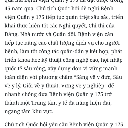
45 năm qua. Chủ tịch Quốc hội đề nghị Bệnh
CHUYÊN ĐỀ
viện Quân y 175 tiếp tục quán triệt sâu sắc, triển
khai thực hiện tốt các Nghị quyết, Chỉ thị của
CÁC CHUYÊN TRANG
Đảng, Nhà nước và Quân đội. Bệnh viện cần
tiếp tục nâng cao chất lượng dịch vụ cho người
VỀ BÁO NHÂN DÂN
bệnh, làm tốt công tác quân-dân y kết hợp, phát
THỜI NAY
triển khoa học kỹ thuật công nghệ cao, hội nhập
quốc tế sâu rộng, xây dựng đơn vị vững mạnh
NHÂN DÂN CUỐI TUẦN
toàn diện với phương châm “Sáng về y đức, Sâu
về y lý, Giỏi về y thuật, Vững về y nghiệp” để
NHÂN DÂN HẰNG THÁNG
nhanh chóng đưa Bệnh viện Quân y 175 trở
MUA BÁO
thành một Trung tâm y tế đa năng hiện đại,
ngang tầm khu vực.
ĐỌC BÁO IN
Chủ tịch Quốc hội yêu cầu Bệnh viện Quân y 175