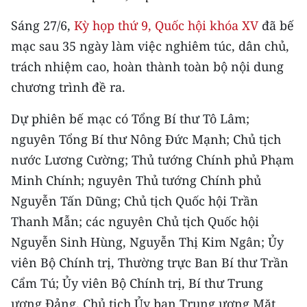
THỂ THAO
Sáng 27/6,
Kỳ họp thứ 9, Quốc hội khóa XV
đã bế
mạc sau 35 ngày làm việc nghiêm túc, dân chủ,
GIÁO DỤC
trách nhiệm cao, hoàn thành toàn bộ nội dung
Y TẾ
chương trình đề ra.
KHOA HỌC - CÔNG NGHỆ
Dự phiên bế mạc có Tổng Bí thư Tô Lâm;
nguyên Tổng Bí thư Nông Đức Mạnh; Chủ tịch
MÔI TRƯỜNG
nước Lương Cường; Thủ tướng Chính phủ Phạm
Minh Chính; nguyên Thủ tướng Chính phủ
BẠN ĐỌC
Nguyễn Tấn Dũng; Chủ tịch Quốc hội Trần
KIỂM CHỨNG THÔNG TIN
Thanh Mẫn; các nguyên Chủ tịch Quốc hội
Nguyễn Sinh Hùng, Nguyễn Thị Kim Ngân; Ủy
TRI THỨC CHUYÊN SÂU
viên Bộ Chính trị, Thường trực Ban Bí thư Trần
54 DÂN TỘC VIỆT NAM
Cẩm Tú; Ủy viên Bộ Chính trị, Bí thư Trung
ương Đảng, Chủ tịch Ủy ban Trung ương Mặt