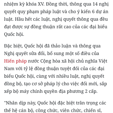
nhiệm kỳ khóa XV. Đồng thời, thông qua 14 nghị
TIN MỚI
quyết quy phạm pháp luật và cho ý kiến 6 dự án
TIN ĐỊA PHƯƠNG
luật. Hầu hết các luật, nghị quyết thông qua đều
đạt được sự đồng thuận rất cao của các đại biểu
Trung du và miền núi phía Bắc
Quốc hội.
Đồng bằng sông Hồng
Đặc biệt, Quốc hội đã thảo luận và thông qua
Bắc Trung Bộ
Nghị quyết sửa đổi, bổ sung một số điều của
Hiến pháp
nước Cộng hòa xã hội chủ nghĩa Việt
Duyên hải Nam Trung Bộ và Tây
Nguyên
Nam với tỷ lệ đồng thuận tuyệt đối của các đại
biểu Quốc hội, cùng với nhiều luật, nghị quyết
Đông Nam Bộ
đồng bộ, tạo cơ sở pháp lý cho việc đổi mới, sắp
Đồng bằng sông Cửu Long
xếp bộ máy chính quyền địa phương 2 cấp.
Chuyên trang Hà Nội
"Nhân dịp này, Quốc hội đặc biệt trân trọng các
thế hệ cán bộ, công chức, viên chức, chiến sĩ,
Chuyên trang TP. Hồ Chí Minh