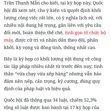
Media Pháp luật
Trần Thanh Mẫn cho biết, tại kỳ họp này, Quốc
hội đã xem xét, cho ý kiến và quyết định khối
Media Du lịch
lượng công việc rất lớn, có ý nghĩa lịch sử, với
Media Thế giới
nhiều nội dung hệ trọng, gắn liền với yêu cầu
đổi mới, hoàn thiện thể chế,
tinh gọn tổ chức bộ
Media Thể thao
máy
, được cử tri và nhân dân theo dõi, phấn
Media Giáo dục
khởi, kỳ vọng và đồng tình, thống nhất cao.
Media Y tế
Đây là kỳ họp có khối lượng nội dung về công
tác lập pháp nhiều nhất từ trước đến nay; tinh
Media Khoa học - Công nghệ
thần “vừa chạy vừa xếp hàng” nhưng vẫn bảo
Media Môi trường
đảm nền nếp, cẩn trọng, kỷ cương, đúng quy
định của pháp luật và hiệu quả.
Ảnh
Quốc hội đã thông qua 34 luật, chiếm 52,3%
Infographic
tổng số luật được ban hành tại 17 kỳ họp của