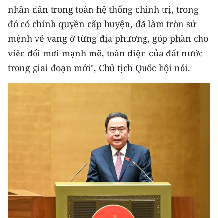
nhân dân trong toàn hệ thống chính trị, trong
CHUYÊN ĐỀ
đó có chính quyền cấp huyện, đã làm tròn sứ
mệnh vẻ vang ở từng địa phương, góp phần cho
CÁC CHUYÊN TRANG
việc đổi mới mạnh mẽ, toàn diện của đất nước
trong giai đoạn mới", Chủ tịch Quốc hội nói.
VỀ BÁO NHÂN DÂN
THỜI NAY
NHÂN DÂN CUỐI TUẦN
NHÂN DÂN HẰNG THÁNG
MUA BÁO
ĐỌC BÁO IN