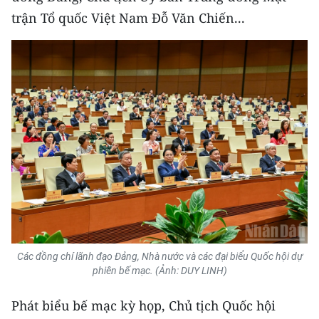
CHƯƠNG TRÌNH OCOP - MỖI XÃ
trận Tổ quốc Việt Nam Đỗ Văn Chiến...
MỘT SẢN PHẨM
RADIO
MEDIA CENTER
E-Magazine
Video
Media Chính trị
Media Kinh tế
Các đồng chí lãnh đạo Đảng, Nhà nước và các đại biểu Quốc hội dự
Media Văn hóa
phiên bế mạc. (Ảnh: DUY LINH)
Media Xã hội
Phát biểu bế mạc kỳ họp, Chủ tịch Quốc hội