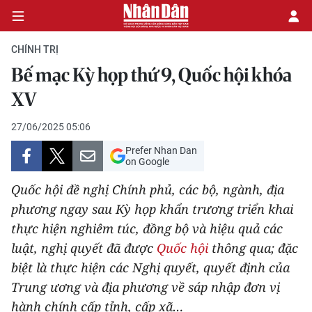
CHÍNH TRỊ
Bế mạc Kỳ họp thứ 9, Quốc hội khóa
CHÍNH TRỊ
XV
KINH TẾ
27/06/2025 05:06
Prefer Nhan Dan
VĂN HÓA
on Google
Quốc hội đề nghị Chính phủ, các bộ, ngành, địa
XÃ HỘI
phương ngay sau Kỳ họp khẩn trương triển khai
thực hiện nghiêm túc, đồng bộ và hiệu quả các
PHÁP LUẬT
luật, nghị quyết đã được
Quốc hội
thông qua; đặc
DU LỊCH
biệt là thực hiện các Nghị quyết, quyết định của
Trung ương và địa phương về sáp nhập đơn vị
THẾ GIỚI
hành chính cấp tỉnh, cấp xã…