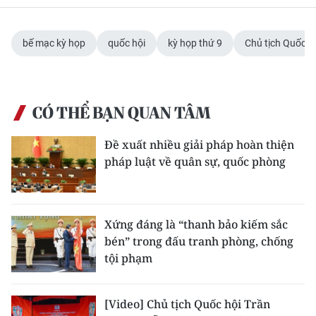
bế mạc kỳ họp
quốc hội
kỳ họp thứ 9
Chủ tịch Quốc h
CÓ THỂ BẠN QUAN TÂM
Đề xuất nhiều giải pháp hoàn thiện
pháp luật về quân sự, quốc phòng
Xứng đáng là “thanh bảo kiếm sắc
bén” trong đấu tranh phòng, chống
tội phạm
[Video] Chủ tịch Quốc hội Trần