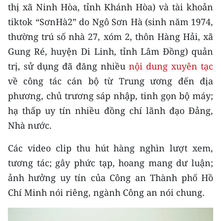
CHƯƠNG TRÌNH OCOP - MỖI XÃ
thị xã Ninh Hòa, tỉnh Khánh Hòa) và tài khoản
MỘT SẢN PHẨM
tiktok “SơnHà2” do Ngô Sơn Hà (sinh năm 1974,
thường trú số nhà 27, xóm 2, thôn Hàng Hải, xã
RADIO
Gung Ré, huyện Di Linh, tỉnh Lâm Đồng) quản
trị, sử dụng đã đăng nhiều
nội dung xuyên tạc
MEDIA CENTER
về công tác cán bộ từ Trung ương đến địa
E-Magazine
phương, chủ trương sáp nhập, tinh gọn bộ máy;
hạ thấp uy tín nhiều đồng chí lãnh đạo Đảng,
Video
Nhà nước.
Media Chính trị
Các video clip thu hút hàng nghìn lượt xem,
Media Kinh tế
tương tác; gây phức tạp, hoang mang dư luận;
ảnh hưởng uy tín của Công an Thành phố Hồ
Media Văn hóa
Chí Minh nói riêng, ngành Công an nói chung.
Media Xã hội