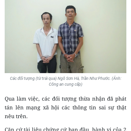
Media Pháp luật
Media Du lịch
Media Thế giới
Media Thể thao
Media Giáo dục
Media Y tế
Các đối tượng (từ trái qua) Ngô Sơn Hà, Trần Như Phước. (Ảnh:
Media Khoa học - Công nghệ
Công an cung cấp)
Media Môi trường
Qua làm việc, các đối tượng thừa nhận đã phát
Ảnh
tán lên mạng xã hội các thông tin sai sự thật
nêu trên.
Infographic
Căn cứ tài liệu chứng cứ ban đầu, hành vi của 2