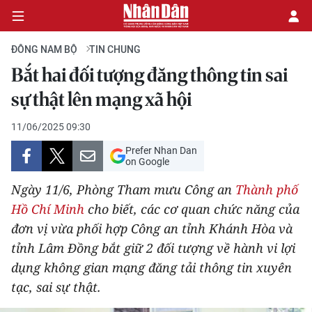
ĐÔNG NAM BỘ
TIN CHUNG
Bắt hai đối tượng đăng thông tin sai
CHÍNH TRỊ
sự thật lên mạng xã hội
KINH TẾ
11/06/2025 09:30
Prefer Nhan Dan
VĂN HÓA
on Google
Ngày 11/6, Phòng Tham mưu Công an
Thành phố
XÃ HỘI
Hồ Chí Minh
cho biết, các cơ quan chức năng của
đơn vị vừa phối hợp Công an tỉnh Khánh Hòa và
PHÁP LUẬT
tỉnh Lâm Đồng bắt giữ 2 đối tượng về hành vi lợi
DU LỊCH
dụng không gian mạng đăng tải thông tin xuyên
tạc, sai sự thật.
THẾ GIỚI