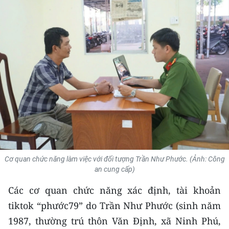
THỂ THAO
GIÁO DỤC
Y TẾ
KHOA HỌC - CÔNG NGHỆ
MÔI TRƯỜNG
BẠN ĐỌC
KIỂM CHỨNG THÔNG TIN
Cơ quan chức năng làm việc với đối tượng Trần Như Phước. (Ảnh: Công
an cung cấp)
TRI THỨC CHUYÊN SÂU
Các cơ quan chức năng xác định, tài khoản
tiktok “phước79” do Trần Như Phước (sinh năm
54 DÂN TỘC VIỆT NAM
1987, thường trú thôn Văn Định, xã Ninh Phú,