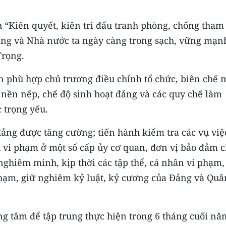
h “Kiên quyết, kiên trì đấu tranh phòng, chống tham
ảng và Nhà nước ta ngày càng trong sạch, vững mạn
Trọng.
n phù hợp chủ trương điều chỉnh tổ chức, biên chế 
nền nếp, chế độ sinh hoạt đảng và các quy chế làm
c trọng yếu.
 đảng được tăng cường; tiến hành kiểm tra các vụ việ
u vi phạm ở một số cấp ủy cơ quan, đơn vị bảo đảm c
nghiêm minh, kịp thời các tập thể, cá nhân vi phạm,
phạm, giữ nghiêm kỷ luật, kỷ cương của Đảng và Quâ
ng tâm để tập trung thực hiện trong 6 tháng cuối nă