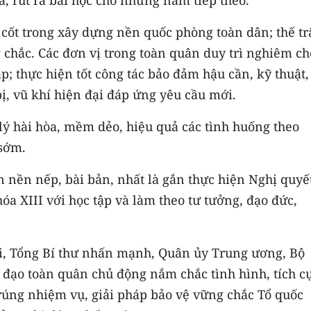
 rút ra bài học cho những năm tiếp theo.
 cốt trong xây dựng nền quốc phòng toàn dân; thế t
chắc. Các đơn vị trong toàn quân duy trì nghiêm ch
p; thực hiện tốt công tác bảo đảm hậu cần, kỹ thuật,
ị, vũ khí hiện đại đáp ứng yêu cầu mới.
lý hài hòa, mềm dẻo, hiệu quả các tình huống theo
 sớm.
 nền nếp, bài bản, nhất là gắn thực hiện Nghị quyế
óa XIII với học tập và làm theo tư tưởng, đạo đức,
ới, Tổng Bí thư nhấn mạnh, Quân ủy Trung ương, Bộ
h đạo toàn quân chủ động nắm chắc tình hình, tích c
úng nhiệm vụ, giải pháp bảo vệ vững chắc Tổ quốc