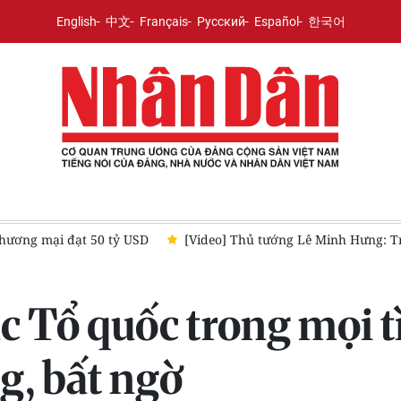
English
中文
Français
Русский
Español
한국어
thương mại đạt 50 tỷ USD
[Video] Thủ tướng Lê Minh Hưng: Tr
c Tổ quốc trong mọi 
g, bất ngờ