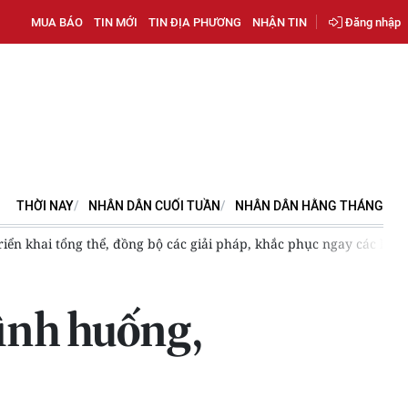
MUA BÁO
TIN MỚI
TIN ĐỊA PHƯƠNG
NHẬN TIN
Đăng nhập
THỜI NAY
NHÂN DÂN CUỐI TUẦN
NHÂN DÂN HẰNG THÁNG
iển khai tổng thể, đồng bộ các giải pháp, khắc phục ngay các lỗ 
tình huống,