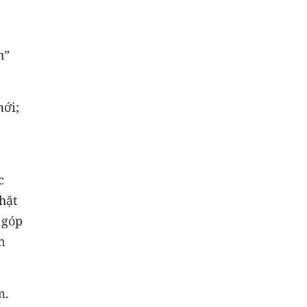
h”
mới;
c
hặt
 góp
n
m.