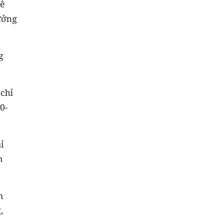
Lê
ưởng
g
 chỉ
0-
ỉ
n
n
,