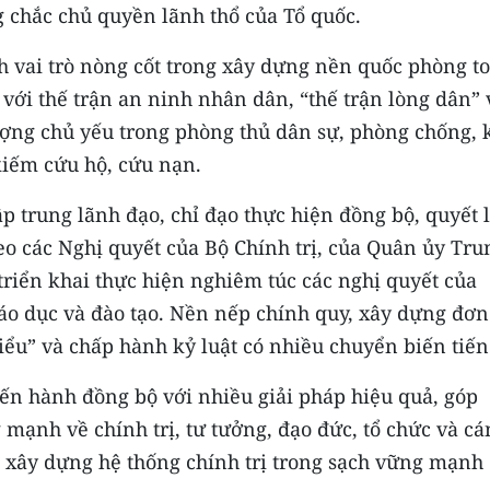
g chắc chủ quyền lãnh thổ của Tổ quốc.
nh vai trò nòng cốt trong xây dựng nền quốc phòng t
với thế trận an ninh nhân dân, “thế trận lòng dân” 
ượng chủ yếu trong phòng thủ dân sự, phòng chống, 
 kiếm cứu hộ, cứu nạn.
 trung lãnh đạo, chỉ đạo thực hiện đồng bộ, quyết l
eo các Nghị quyết của Bộ Chính trị, của Quân ủy Tru
riển khai thực hiện nghiêm túc các nghị quyết của
o dục và đào tạo. Nền nếp chính quy, xây dựng đơn
u” và chấp hành kỷ luật có nhiều chuyển biến tiến
iến hành đồng bộ với nhiều giải pháp hiệu quả, góp
ạnh về chính trị, tư tưởng, đạo đức, tổ chức và cá
 xây dựng hệ thống chính trị trong sạch vững mạnh