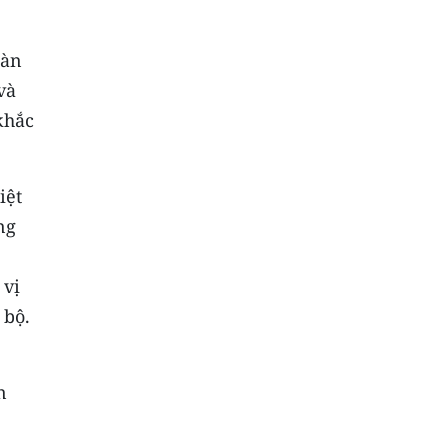
oàn
và
khắc
iệt
ng
 vị
 bộ.
n