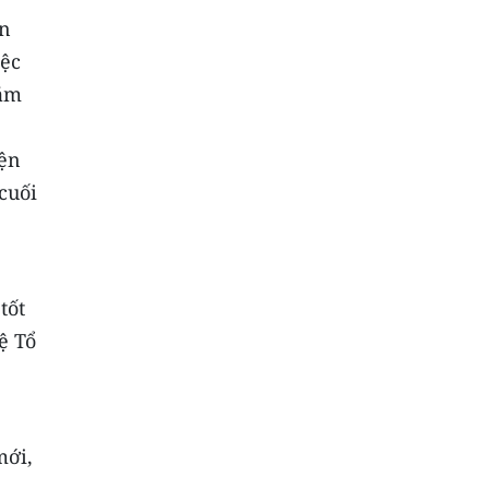
ễn
iệc
năm
iện
cuối
tốt
ệ Tổ
mới,