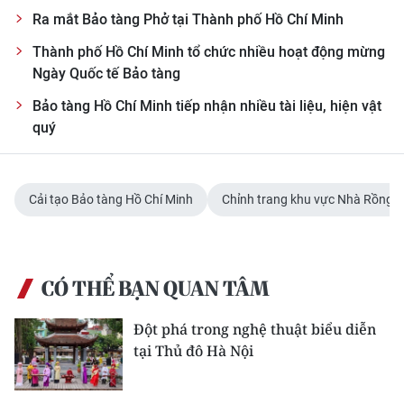
Ra mắt Bảo tàng Phở tại Thành phố Hồ Chí Minh
CHUYÊN ĐỀ
Thành phố Hồ Chí Minh tổ chức nhiều hoạt động mừng
Ngày Quốc tế Bảo tàng
CÁC CHUYÊN TRANG
Bảo tàng Hồ Chí Minh tiếp nhận nhiều tài liệu, hiện vật
quý
VỀ BÁO NHÂN DÂN
THỜI NAY
Cải tạo Bảo tàng Hồ Chí Minh
Chỉnh trang khu vực Nhà Rồng
NHÂN DÂN CUỐI TUẦN
NHÂN DÂN HẰNG THÁNG
CÓ THỂ BẠN QUAN TÂM
MUA BÁO
Đột phá trong nghệ thuật biểu diễn
tại Thủ đô Hà Nội
ĐỌC BÁO IN