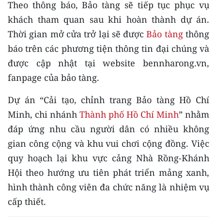
CHƯƠNG TRÌNH OCOP - MỖI XÃ
Theo thông báo, Bảo tàng sẽ tiếp tục phục vụ
MỘT SẢN PHẨM
khách tham quan sau khi hoàn thành dự án.
Thời gian mở cửa trở lại sẽ được
Bảo tàng
thông
RADIO
báo trên các phương tiện thông tin đại chúng và
được cập nhật tại website bennharong.vn,
MEDIA CENTER
fanpage của bảo tàng.
E-Magazine
Dự án “Cải tạo, chỉnh trang Bảo tàng Hồ Chí
Minh, chi nhánh
Thành phố Hồ Chí Minh
” nhằm
Video
đáp ứng nhu cầu người dân có nhiều không
Media Chính trị
gian công cộng và khu vui chơi cộng đồng. Việc
Media Kinh tế
quy hoạch lại khu vực cảng Nhà Rồng-Khánh
Hội theo hướng ưu tiên phát triển mảng xanh,
Media Văn hóa
hình thành công viên đa chức năng là nhiệm vụ
Media Xã hội
cấp thiết.