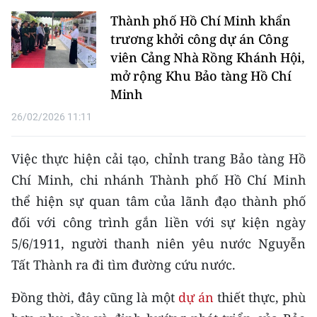
Media Pháp luật
Thành phố Hồ Chí Minh khẩn
Media Du lịch
trương khởi công dự án Công
viên Cảng Nhà Rồng Khánh Hội,
Media Thế giới
mở rộng Khu Bảo tàng Hồ Chí
Minh
Media Thể thao
26/02/2026 11:11
Media Giáo dục
Việc thực hiện cải tạo, chỉnh trang Bảo tàng Hồ
Media Y tế
Chí Minh, chi nhánh Thành phố Hồ Chí Minh
Media Khoa học - Công nghệ
thể hiện sự quan tâm của lãnh đạo thành phố
đối với công trình gắn liền với sự kiện ngày
Media Môi trường
5/6/1911, người thanh niên yêu nước Nguyễn
Ảnh
Tất Thành ra đi tìm đường cứu nước.
Infographic
Đồng thời, đây cũng là một
dự án
thiết thực, phù