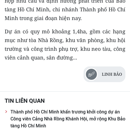
hợp nhu cầu và định hướng phát triển của Bảo
TIN MỚI
tàng Hồ Chí Minh, chi nhánh Thành phố Hồ Chí
Minh trong giai đoạn hiện nay.
TIN ĐỊA PHƯƠNG
Dự án có quy mô khoảng 1,4ha, gồm các hạng
Trung du và miền núi phía Bắc
mục như tòa Nhà Rồng, khu văn phòng, khu hội
Đồng bằng sông Hồng
trường và công trình phụ trợ, khu neo tàu, công
viên cảnh quan, sân đường...
Bắc Trung Bộ
Duyên hải Nam Trung Bộ và Tây
LINH BẢO
Nguyên
Đông Nam Bộ
TIN LIÊN QUAN
Đồng bằng sông Cửu Long
Thành phố Hồ Chí Minh khẩn trương khởi công dự án
Chuyên trang Hà Nội
Công viên Cảng Nhà Rồng Khánh Hội, mở rộng Khu Bảo
tàng Hồ Chí Minh
Chuyên trang TP. Hồ Chí Minh