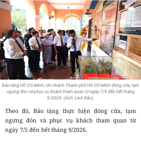
THỂ THAO
GIÁO DỤC
Y TẾ
KHOA HỌC - CÔNG NGHỆ
MÔI TRƯỜNG
BẠN ĐỌC
Bảo tàng Hồ Chí Minh, chi nhánh Thành phố Hồ Chí Minh đóng cửa, tạm
ngưng đón và phục vụ khách tham quan từ ngày 7/5 đến hết tháng
KIỂM CHỨNG THÔNG TIN
9/2026. (Ảnh: Linh Bảo).
Theo đó, Bảo tàng thực hiện đóng cửa, tạm
TRI THỨC CHUYÊN SÂU
ngưng đón và phục vụ khách tham quan từ
54 DÂN TỘC VIỆT NAM
ngày 7/5 đến hết tháng 9/2026.