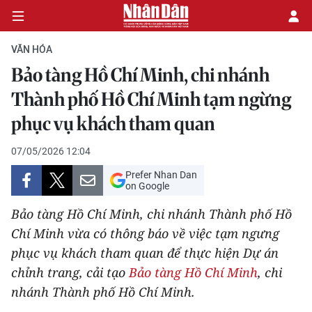
VĂN HÓA
Bảo tàng Hồ Chí Minh, chi nhánh
CHÍNH TRỊ
Thành phố Hồ Chí Minh tạm ngừng
phục vụ khách tham quan
KINH TẾ
07/05/2026 12:04
VĂN HÓA
Prefer Nhan Dan
on Google
XÃ HỘI
Bảo tàng Hồ Chí Minh, chi nhánh Thành phố Hồ
PHÁP LUẬT
Chí Minh vừa có thông báo về việc tạm ngưng
phục vụ khách tham quan để thực hiện Dự án
DU LỊCH
chỉnh trang, cải tạo
Bảo tàng Hồ Chí Minh
, chi
nhánh Thành phố Hồ Chí Minh.
THẾ GIỚI