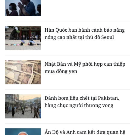
CHUYÊN ĐỀ
CÁC CHUYÊN TRANG
Hàn Quốc ban hành cảnh báo nắng
nóng cao nhất tại thủ đô Seoul
VỀ BÁO NHÂN DÂN
THỜI NAY
Nhật Bản và Mỹ phối hợp can thiệp
mua đồng yen
NHÂN DÂN CUỐI TUẦN
NHÂN DÂN HẰNG THÁNG
Đánh bom liều chết tại Pakistan,
MUA BÁO
hàng chục người thương vong
ĐỌC BÁO IN
Ấn Độ và Anh cam kết đưa quan hệ