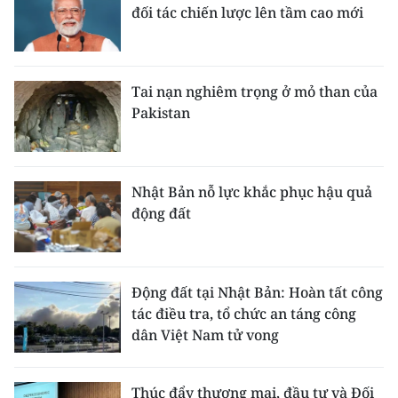
ENGLISH
đối tác chiến lược lên tầm cao mới
中文
Tai nạn nghiêm trọng ở mỏ than của
FRANÇAIS
Pakistan
РУССКИЙ
ESPAÑOL
Nhật Bản nỗ lực khắc phục hậu quả
động đất
한국어
Động đất tại Nhật Bản: Hoàn tất công
tác điều tra, tổ chức an táng công
dân Việt Nam tử vong
Thúc đẩy thương mại, đầu tư và Đối