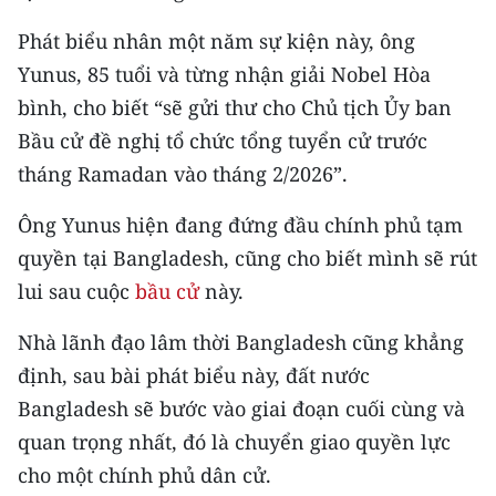
CHƯƠNG TRÌNH OCOP - MỖI XÃ
MỘT SẢN PHẨM
Phát biểu nhân một năm sự kiện này, ông
Yunus, 85 tuổi và từng nhận giải Nobel Hòa
bình, cho biết “sẽ gửi thư cho Chủ tịch Ủy ban
RADIO
Bầu cử đề nghị tổ chức tổng tuyển cử trước
MEDIA CENTER
tháng Ramadan vào tháng 2/2026”.
E-Magazine
Ông Yunus hiện đang đứng đầu chính phủ tạm
quyền tại Bangladesh, cũng cho biết mình sẽ rút
Video
lui sau cuộc
bầu cử
này.
Media Chính trị
Nhà lãnh đạo lâm thời Bangladesh cũng khẳng
Media Kinh tế
định, sau bài phát biểu này, đất nước
Bangladesh sẽ bước vào giai đoạn cuối cùng và
Media Văn hóa
quan trọng nhất, đó là chuyển giao quyền lực
Media Xã hội
cho một chính phủ dân cử.