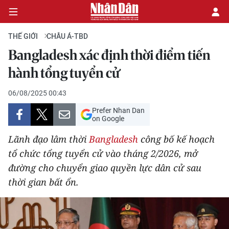
THẾ GIỚI
CHÂU Á-TBD
Bangladesh xác định thời điểm tiến
CHÍNH TRỊ
hành tổng tuyển cử
KINH TẾ
06/08/2025 00:43
Prefer Nhan Dan
VĂN HÓA
on Google
Lãnh đạo lâm thời
Bangladesh
công bố kế hoạch
XÃ HỘI
tổ chức tổng tuyển cử vào tháng 2/2026, mở
đường cho chuyển giao quyền lực dân cử sau
PHÁP LUẬT
thời gian bất ổn.
DU LỊCH
THẾ GIỚI