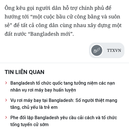
Media Pháp luật
Ông kêu gọi người dân hỗ trợ chính phủ để
Media Du lịch
hướng tới “một cuộc bầu cử công bằng và suôn
sẻ” để tất cả công dân cùng nhau xây dựng một
Media Thế giới
đất nước “Bangladesh mới”.
Media Thể thao
TTXVN
Media Giáo dục
Media Y tế
TIN LIÊN QUAN
Media Khoa học - Công nghệ
Bangladesh tổ chức quốc tang tưởng niệm các nạn
nhân vụ rơi máy bay huấn luyện
Media Môi trường
Vụ rơi máy bay tại Bangladesh: Số người thiệt mạng
Ảnh
tăng, chủ yếu là trẻ em
Infographic
Phe đối lập Bangladesh yêu cầu cải cách và tổ chức
tổng tuyển cử sớm