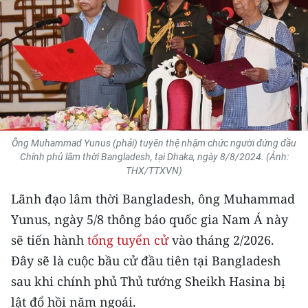
THỂ THAO
GIÁO DỤC
Y TẾ
KHOA HỌC - CÔNG NGHỆ
Ông Muhammad Yunus (phải) tuyên thệ nhậm chức người đứng đầu
MÔI TRƯỜNG
Chính phủ lâm thời Bangladesh, tại Dhaka, ngày 8/8/2024. (Ảnh:
THX/TTXVN)
BẠN ĐỌC
Lãnh đạo lâm thời Bangladesh, ông Muhammad
KIỂM CHỨNG THÔNG TIN
Yunus, ngày 5/8 thông báo quốc gia Nam Á này
sẽ tiến hành
tổng tuyển cử
vào tháng 2/2026.
TRI THỨC CHUYÊN SÂU
Đây sẽ là cuộc bầu cử đầu tiên tại Bangladesh
sau khi chính phủ Thủ tướng Sheikh Hasina bị
54 DÂN TỘC VIỆT NAM
lật đổ hồi năm ngoái.