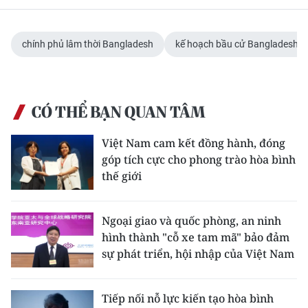
TIN MỚI
TIN ĐỊA PHƯƠNG
chính phủ lâm thời Bangladesh
kế hoạch bầu cử Bangladesh
Trung du và miền núi phía Bắc
Đồng bằng sông Hồng
CÓ THỂ BẠN QUAN TÂM
Bắc Trung Bộ
Việt Nam cam kết đồng hành, đóng
góp tích cực cho phong trào hòa bình
Duyên hải Nam Trung Bộ và Tây
thế giới
Nguyên
Đông Nam Bộ
Ngoại giao và quốc phòng, an ninh
hình thành "cỗ xe tam mã" bảo đảm
Đồng bằng sông Cửu Long
sự phát triển, hội nhập của Việt Nam
Chuyên trang Hà Nội
Tiếp nối nỗ lực kiến tạo hòa bình
Chuyên trang TP. Hồ Chí Minh