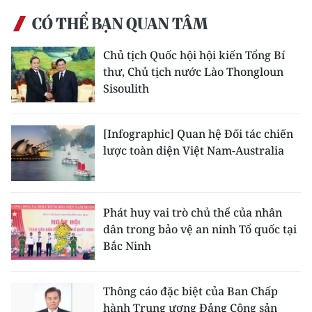
ENGLISH
CÓ THỂ BẠN QUAN TÂM
中文
Chủ tịch Quốc hội hội kiến Tổng Bí
thư, Chủ tịch nước Lào Thongloun
FRANÇAIS
Sisoulith
РУССКИЙ
[Infographic] Quan hệ Đối tác chiến
ESPAÑOL
lược toàn diện Việt Nam-Australia
한국어
Phát huy vai trò chủ thể của nhân
dân trong bảo vệ an ninh Tổ quốc tại
Bắc Ninh
Thông cáo đặc biệt của Ban Chấp
hành Trung ương Đảng Cộng sản