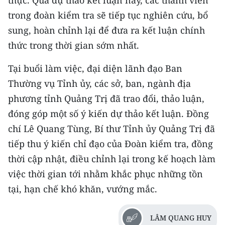
TIN MỚI
trong đoàn kiểm tra sẽ tiếp tục nghiên cứu, bổ
sung, hoàn chỉnh lại để đưa ra kết luận chính
TIN ĐỊA PHƯƠNG
thức trong thời gian sớm nhất.
Trung du và miền núi phía Bắc
Tại buổi làm việc, đại diện lãnh đạo Ban
Đồng bằng sông Hồng
Thường vụ Tỉnh ủy, các sở, ban, ngành địa
phương tỉnh Quảng Trị đã trao đổi, thảo luận,
Bắc Trung Bộ
đóng góp một số ý kiến dự thảo kết luận. Đồng
Duyên hải Nam Trung Bộ và Tây
chí Lê Quang Tùng, Bí thư Tỉnh ủy Quảng Trị đã
Nguyên
tiếp thu ý kiến chỉ đạo của Đoàn kiểm tra, đồng
Đông Nam Bộ
thời cập nhật, điều chỉnh lại trong kế hoạch làm
việc thời gian tới nhằm khắc phục những tồn
Đồng bằng sông Cửu Long
tại, hạn chế khó khăn, vướng mắc.
Chuyên trang Hà Nội
LÂM QUANG HUY
Chuyên trang TP. Hồ Chí Minh