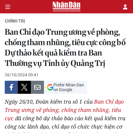
CHÍNH TRỊ
Ban Chỉ đạo Trung ương về phòng,
CHÍNH TRỊ
chống tham nhũng, tiêu cực công bố
Dự thảo kết quả kiểm tra Ban
KINH TẾ
Thường vụ Tỉnh ủy Quảng Trị
VĂN HÓA
26/10/2024 09:41
XÃ HỘI
Prefer Nhan Dan
on Google
PHÁP LUẬT
Ngày 26/10, Đoàn kiểm tra số 1 của
Ban Chỉ đạo
Trung ương về phòng, chống tham nhũng, tiêu
DU LỊCH
cực
đã công bố dự thảo báo cáo kết quả kiểm tra
THẾ GIỚI
công tác lãnh đạo, chỉ đạo tổ chức thực hiện cơ