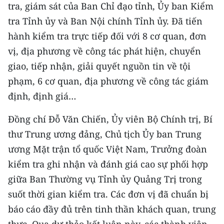
Media Pháp luật
tra, giám sát của Ban Chỉ đạo tỉnh, Ủy ban Kiểm
tra Tỉnh ủy và Ban Nội chính Tỉnh ủy. Đã tiến
Media Du lịch
hành kiểm tra trực tiếp đối với 8 cơ quan, đơn
Media Thế giới
vị, địa phương về công tác phát hiện, chuyển
giao, tiếp nhận, giải quyết nguồn tin về tội
Media Thể thao
phạm, 6 cơ quan, địa phương về công tác giám
Media Giáo dục
định, định giá…
Media Y tế
Đồng chí Đỗ Văn Chiến, Ủy viên Bộ Chính trị, Bí
thư Trung ương đảng, Chủ tịch Ủy ban Trung
Media Khoa học - Công nghệ
ương Mặt trận tổ quốc Việt Nam, Trưởng đoàn
Media Môi trường
kiểm tra ghi nhận và đánh giá cao sự phối hợp
giữa Ban Thường vụ Tỉnh ủy Quảng Trị trong
Ảnh
suốt thời gian kiểm tra. Các đơn vị đã chuẩn bị
Infographic
báo cáo đầy đủ trên tinh thần khách quan, trung
thực. Qua dự thảo kết luận này, các thành viên