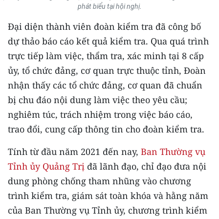
CHƯƠNG TRÌNH OCOP - MỖI XÃ
phát biểu tại hội nghị.
MỘT SẢN PHẨM
Đại diện thành viên đoàn kiểm tra đã công bố
dự thảo báo cáo kết quả kiểm tra. Qua quá trình
RADIO
trực tiếp làm việc, thẩm tra, xác minh tại 8 cấp
ủy, tổ chức đảng, cơ quan trực thuộc tỉnh, Đoàn
MEDIA CENTER
nhận thấy các tổ chức đảng, cơ quan đã chuẩn
E-Magazine
bị chu đáo nội dung làm việc theo yêu cầu;
nghiêm túc, trách nhiệm trong việc báo cáo,
Video
trao đổi, cung cấp thông tin cho đoàn kiểm tra.
Media Chính trị
Tính từ đầu năm 2021 đến nay,
Ban Thường vụ
Media Kinh tế
Tỉnh ủy Quảng Trị
đã lãnh đạo, chỉ đạo đưa nội
Media Văn hóa
dung phòng chống tham nhũng vào chương
trình kiểm tra, giám sát toàn khóa và hằng năm
Media Xã hội
của Ban Thường vụ Tỉnh ủy, chương trình kiểm