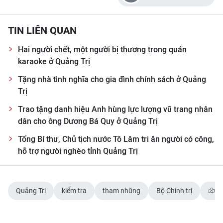
CHUYÊN ĐỀ
TIN LIÊN QUAN
CÁC CHUYÊN TRANG
Hai người chết, một người bị thương trong quán
karaoke ở Quảng Trị
VỀ BÁO NHÂN DÂN
Tặng nhà tình nghĩa cho gia đình chính sách ở Quảng
Trị
THỜI NAY
Trao tặng danh hiệu Anh hùng lực lượng vũ trang nhân
dân cho ông Dương Bá Quy ở Quảng Trị
NHÂN DÂN CUỐI TUẦN
Tổng Bí thư, Chủ tịch nước Tô Lâm tri ân người có công,
NHÂN DÂN HẰNG THÁNG
hỗ trợ người nghèo tỉnh Quảng Trị
MUA BÁO
Quảng Trị
kiểm tra
tham nhũng
Bộ Chính trị
Q
ĐỌC BÁO IN