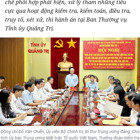
chế phối hợp phát hiện, xử lý tham nhũng tiêu
THỂ THAO
cực qua hoạt động kiểm tra, kiểm toán, điều tra,
truy tố, xét xử, thi hành án tại Ban Thường vụ
GIÁO DỤC
Tỉnh ủy Quảng Trị.
Y TẾ
KHOA HỌC - CÔNG NGHỆ
MÔI TRƯỜNG
BẠN ĐỌC
KIỂM CHỨNG THÔNG TIN
TRI THỨC CHUYÊN SÂU
54 DÂN TỘC VIỆT NAM
Đồng chí Đỗ Văn Chiến, Ủy viên Bộ Chính trị, Bí thư Trung ương đảng, Chủ
tịch Ủy ban Trung ương Mặt trận Tổ quốc Việt Nam, Trưởng đoàn kiểm tra