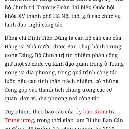
Bộ Chính trị, Trưởng Đoàn đại biểu Quốc hội
THỂ THAO
khóa XV thành phố Hà Nội thôi giữ các chức vụ
GIÁO DỤC
lãnh đạo, nghỉ công tác.
Y TẾ
Đồng chí Đinh Tiến Dũng là cán bộ cấp cao của
Đảng và Nhà nước, được Ban Chấp hành Trung
KHOA HỌC - CÔNG NGHỆ
ương Đảng, Bộ Chính trị tín nhiệm phân công
MÔI TRƯỜNG
giữ một số chức vụ lãnh đạo quan trọng ở Trung
ương và địa phương, trong quá trình công tác
BẠN ĐỌC
luôn nêu cao tinh thần trách nhiệm, có những
đóng góp vào thành tích chung trong các cơ
KIỂM CHỨNG THÔNG TIN
quan, đơn vị, địa phương nơi công tác.
TRI THỨC CHUYÊN SÂU
Tuy nhiên, theo báo cáo của
Ủy ban Kiểm tra
54 DÂN TỘC VIỆT NAM
Trung ương
, trong thời gian làm Bí thư Ban Cán
sự đảng, Bộ trưởng Tài chính nhiệm kỳ 2016-