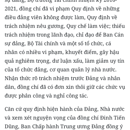
CHƯƠNG TRÌNH OCOP - MỖI XÃ
2021, đồng chí đã vi phạm Quy định về những
MỘT SẢN PHẨM
điều đảng viên không được làm, Quy định về
trách nhiệm nêu gương, Quy chế làm việc; thiếu
RADIO
trách nhiệm trong lãnh đạo, chỉ đạo để Ban Cán
MEDIA CENTER
sự đảng, Bộ Tài chính và một số tổ chức, cá
nhân có nhiều vi phạm, khuyết điểm, gây hậu
E-Magazine
quả nghiêm trọng, dư luận xấu, làm giảm uy tín
Video
của tổ chức đảng, cơ quan quản lý nhà nước.
Nhận thức rõ trách nhiệm trước Đảng và nhân
Media Chính trị
dân, đồng chí đã có đơn xin thôi giữ các chức vụ
Media Kinh tế
được phân công và nghỉ công tác.
Media Văn hóa
Căn cứ quy định hiện hành của Đảng, Nhà nước
và xem xét nguyện vọng của đồng chí Đinh Tiến
Media Xã hội
Dũng, Ban Chấp hành Trung ương Đảng đồng ý