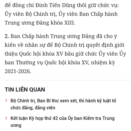
Media Pháp luật
để đồng chí Đinh Tiến Dũng thôi giữ chức vụ:
Ủy viên Bộ Chính trị, Ủy viên Ban Chấp hành
Media Du lịch
Trung ương Đảng khóa XIII.
Media Thế giới
2.
Ban Chấp hành Trung ương Đảng đã cho ý
Media Thể thao
kiến về nhân sự để Bộ Chính trị quyết định giới
thiệu Quốc hội khóa XV bầu giữ chức Ủy viên Ủy
Media Giáo dục
ban Thường vụ Quốc hội khóa XV, nhiệm kỳ
Media Y tế
2021-2026.
Media Khoa học - Công nghệ
TIN LIÊN QUAN
Media Môi trường
Bộ Chính trị, Ban Bí thư xem xét, thi hành kỷ luật tổ
Ảnh
chức đảng, đảng viên
Infographic
Kết luận Kỳ họp thứ 42 của Ủy ban Kiểm tra Trung
ương