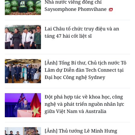
Nhà nước viếng đồng chí
Saysomphone Phomvihane
CHUYÊN ĐỀ
CÁC CHUYÊN TRANG
Lai Châu tổ chức truy điệu và an
táng 47 hài cốt liệt sĩ
VỀ BÁO NHÂN DÂN
THỜI NAY
[Ảnh] Tổng Bí thư, Chủ tịch nước Tô
Lâm dự Diễn đàn Tech Connect tại
NHÂN DÂN CUỐI TUẦN
Đại học Công nghệ Sydney
NHÂN DÂN HẰNG THÁNG
Đột phá hợp tác về khoa học, công
nghệ và phát triển nguồn nhân lực
MUA BÁO
giữa Việt Nam và Australia
ĐỌC BÁO IN
[Ảnh] Thủ tướng Lê Minh Hưng