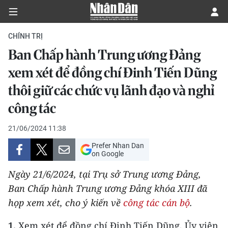
CHÍNH TRỊ
Ban Chấp hành Trung ương Đảng
CHÍNH TRỊ
xem xét để đồng chí Đinh Tiến Dũng
thôi giữ các chức vụ lãnh đạo và nghỉ
KINH TẾ
công tác
VĂN HÓA
21/06/2024 11:38
XÃ HỘI
Prefer Nhan Dan
on Google
PHÁP LUẬT
Ngày 21/6/2024, tại Trụ sở Trung ương Đảng,
Ban Chấp hành Trung ương Đảng khóa XIII đã
DU LỊCH
họp xem xét, cho ý kiến về
công tác cán bộ
.
THẾ GIỚI
1.
Xem xét để đồng chí Đinh Tiến Dũng, Ủy viên