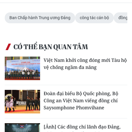
TIN MỚI
Ban Chấp hành Trung ương Đảng
công tác cán bộ
đồng ch
TIN ĐỊA PHƯƠNG
Trung du và miền núi phía Bắc
CÓ THỂ BẠN QUAN TÂM
Đồng bằng sông Hồng
Bắc Trung Bộ
Việt Nam khởi công đóng mới Tàu hộ
vệ chống ngầm đa năng
Duyên hải Nam Trung Bộ và Tây
Nguyên
Đông Nam Bộ
Đoàn đại biểu Bộ Quốc phòng, Bộ
Công an Việt Nam viếng đồng chí
Đồng bằng sông Cửu Long
Saysomphone Phomvihane
Chuyên trang Hà Nội
[Ảnh] Các đồng chí lãnh đạo Đảng,
Chuyên trang TP. Hồ Chí Minh