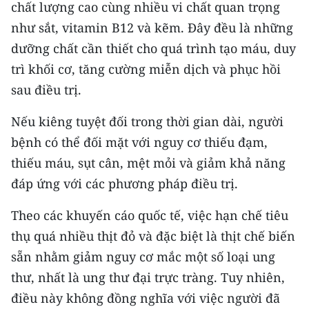
chất lượng cao cùng nhiều vi chất quan trọng
như sắt, vitamin B12 và kẽm. Đây đều là những
CHUYÊN ĐỀ
dưỡng chất cần thiết cho quá trình tạo máu, duy
CÁC CHUYÊN TRANG
trì khối cơ, tăng cường miễn dịch và phục hồi
sau điều trị.
VỀ BÁO NHÂN DÂN
Nếu kiêng tuyệt đối trong thời gian dài, người
THỜI NAY
bệnh có thể đối mặt với nguy cơ thiếu đạm,
thiếu máu, sụt cân, mệt mỏi và giảm khả năng
NHÂN DÂN CUỐI TUẦN
đáp ứng với các phương pháp điều trị.
NHÂN DÂN HẰNG THÁNG
Theo các khuyến cáo quốc tế, việc hạn chế tiêu
thụ quá nhiều thịt đỏ và đặc biệt là thịt chế biến
MUA BÁO
sẵn nhằm giảm nguy cơ mắc một số loại ung
ĐỌC BÁO IN
thư, nhất là ung thư đại trực tràng. Tuy nhiên,
điều này không đồng nghĩa với việc người đã