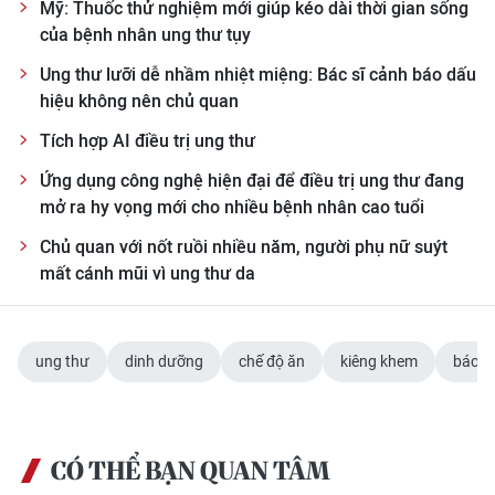
Mỹ: Thuốc thử nghiệm mới giúp kéo dài thời gian sống
của bệnh nhân ung thư tụy
Ung thư lưỡi dễ nhầm nhiệt miệng: Bác sĩ cảnh báo dấu
hiệu không nên chủ quan
Tích hợp AI điều trị ung thư
Ứng dụng công nghệ hiện đại để điều trị ung thư đang
mở ra hy vọng mới cho nhiều bệnh nhân cao tuổi
Chủ quan với nốt ruồi nhiều năm, người phụ nữ suýt
mất cánh mũi vì ung thư da
ung thư
dinh dưỡng
chế độ ăn
kiêng khem
bác sĩ
CÓ THỂ BẠN QUAN TÂM