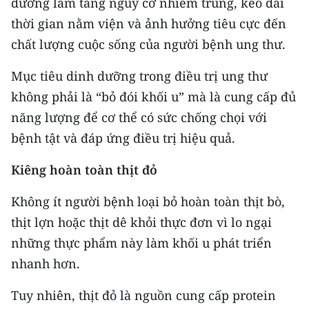
dưỡng làm tăng nguy cơ nhiễm trùng, kéo dài
TIN MỚI
thời gian nằm viện và ảnh hưởng tiêu cực đến
chất lượng cuộc sống của người bệnh ung thư.
TIN ĐỊA PHƯƠNG
Mục tiêu dinh dưỡng trong điều trị ung thư
Trung du và miền núi phía Bắc
không phải là “bỏ đói khối u” mà là cung cấp đủ
Đồng bằng sông Hồng
năng lượng để cơ thể có sức chống chọi với
bệnh tật và đáp ứng điều trị hiệu quả.
Bắc Trung Bộ
Kiêng hoàn toàn thịt đỏ
Duyên hải Nam Trung Bộ và Tây
Nguyên
Không ít người bệnh loại bỏ hoàn toàn thịt bò,
Đông Nam Bộ
thịt lợn hoặc thịt dê khỏi thực đơn vì lo ngại
những thực phẩm này làm khối u phát triển
Đồng bằng sông Cửu Long
nhanh hơn.
Chuyên trang Hà Nội
Tuy nhiên, thịt đỏ là nguồn cung cấp protein
Chuyên trang TP. Hồ Chí Minh