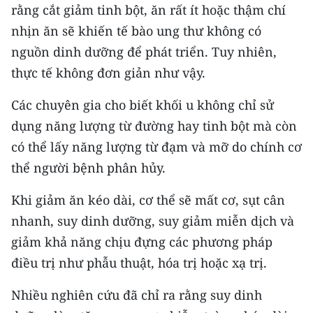
Media Pháp luật
rằng cắt giảm tinh bột, ăn rất ít hoặc thậm chí
nhịn ăn sẽ khiến tế bào ung thư không có
Media Du lịch
nguồn dinh dưỡng để phát triển. Tuy nhiên,
Media Thế giới
thực tế không đơn giản như vậy.
Media Thể thao
Các chuyên gia cho biết khối u không chỉ sử
dụng năng lượng từ đường hay tinh bột mà còn
Media Giáo dục
có thể lấy năng lượng từ đạm và mỡ do chính cơ
Media Y tế
thể người bệnh phân hủy.
Media Khoa học - Công nghệ
Khi giảm ăn kéo dài, cơ thể sẽ mất cơ, sụt cân
nhanh, suy dinh dưỡng, suy giảm miễn dịch và
Media Môi trường
giảm khả năng chịu đựng các phương pháp
Ảnh
điều trị như phẫu thuật, hóa trị hoặc xạ trị.
Infographic
Nhiều nghiên cứu đã chỉ ra rằng suy dinh