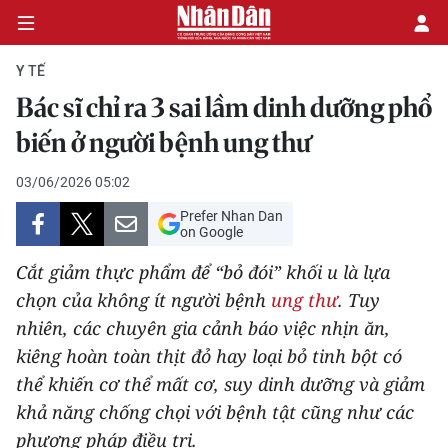
Y TẾ
Bác sĩ chỉ ra 3 sai lầm dinh dưỡng phổ
CHÍNH TRỊ
biến ở người bệnh ung thư
KINH TẾ
03/06/2026 05:02
Prefer Nhan Dan
VĂN HÓA
on Google
Cắt giảm thực phẩm để “bỏ đói” khối u là lựa
XÃ HỘI
chọn của không ít người bệnh
ung thư
. Tuy
nhiên, các chuyên gia cảnh báo việc nhịn ăn,
PHÁP LUẬT
kiêng hoàn toàn thịt đỏ hay loại bỏ tinh bột có
DU LỊCH
thể khiến cơ thể mất cơ, suy dinh dưỡng và giảm
khả năng chống chọi với bệnh tật cũng như các
THẾ GIỚI
phương pháp điều trị.