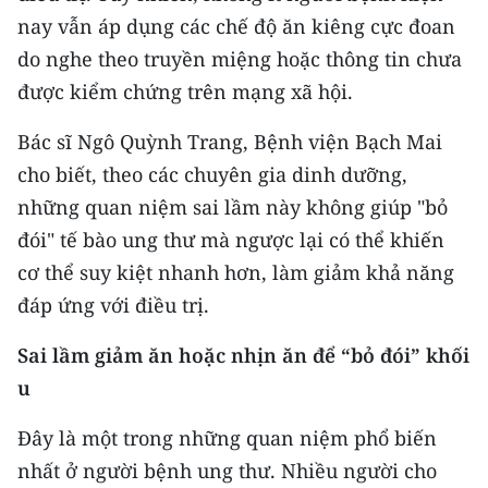
CHƯƠNG TRÌNH OCOP - MỖI XÃ
nay vẫn áp dụng các chế độ ăn kiêng cực đoan
MỘT SẢN PHẨM
do nghe theo truyền miệng hoặc thông tin chưa
được kiểm chứng trên mạng xã hội.
RADIO
Bác sĩ Ngô Quỳnh Trang, Bệnh viện Bạch Mai
MEDIA CENTER
cho biết, theo các chuyên gia dinh dưỡng,
những quan niệm sai lầm này không giúp "bỏ
E-Magazine
đói" tế bào ung thư mà ngược lại có thể khiến
Video
cơ thể suy kiệt nhanh hơn, làm giảm khả năng
đáp ứng với điều trị.
Media Chính trị
Media Kinh tế
Sai lầm giảm ăn hoặc nhịn ăn để “bỏ đói” khối
u
Media Văn hóa
Đây là một trong những quan niệm phổ biến
Media Xã hội
nhất ở người bệnh ung thư. Nhiều người cho