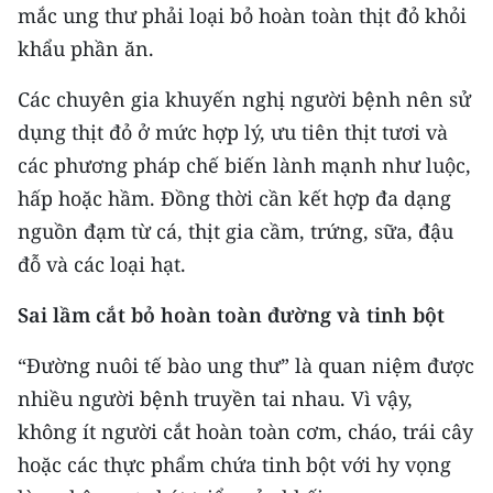
mắc ung thư phải loại bỏ hoàn toàn thịt đỏ khỏi
ENGLISH
khẩu phần ăn.
中文
Các chuyên gia khuyến nghị người bệnh nên sử
FRANÇAIS
dụng thịt đỏ ở mức hợp lý, ưu tiên thịt tươi và
các phương pháp chế biến lành mạnh như luộc,
РУССКИЙ
hấp hoặc hầm. Đồng thời cần kết hợp đa dạng
ESPAÑOL
nguồn đạm từ cá, thịt gia cầm, trứng, sữa, đậu
đỗ và các loại hạt.
한국어
Sai lầm cắt bỏ hoàn toàn đường và tinh bột
“Đường nuôi tế bào ung thư” là quan niệm được
nhiều người bệnh truyền tai nhau. Vì vậy,
không ít người cắt hoàn toàn cơm, cháo, trái cây
hoặc các thực phẩm chứa tinh bột với hy vọng