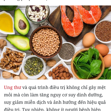
THỂ THAO
GIÁO DỤC
Y TẾ
KHOA HỌC - CÔNG NGHỆ
MÔI TRƯỜNG
BẠN ĐỌC
KIỂM CHỨNG THÔNG TIN
Ung thư
và quá trình điều trị không chỉ gây mệt
TRI THỨC CHUYÊN SÂU
mỏi mà còn làm tăng nguy cơ suy dinh dưỡng,
54 DÂN TỘC VIỆT NAM
suy giảm miễn dịch và ảnh hưởng đến hiệu quả
điều trị. Tuy nhiên, không ít người bệnh hiện