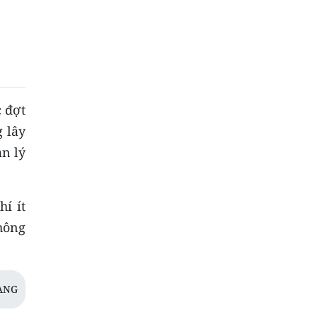
 đợt
 lây
ản lý
í ít
hông
ANG