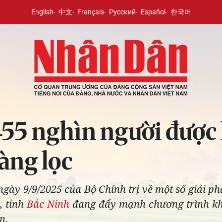
English
中文
Français
Русский
Español
한국어
455 nghìn người được
àng lọc
gày 9/9/2025 của Bộ Chính trị về một số giải p
, tỉnh
Bắc Ninh
đang đẩy mạnh chương trình kh
n.