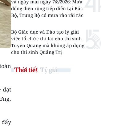
và ngày mai ngày 7/8/2026: Mưa
dông diện rộng tiếp diễn tại Bắc
Bộ, Trung Bộ có mưa rào rải rác
Bộ Giáo dục và Đào tạo lý giải
việc tổ chức thi lại cho thí sinh
Tuyên Quang mà không áp dụng
cho thí sinh Quảng Trị
 toàn
Thời tiết
Tỷ giá
 đạt
ơng,
; đẩy