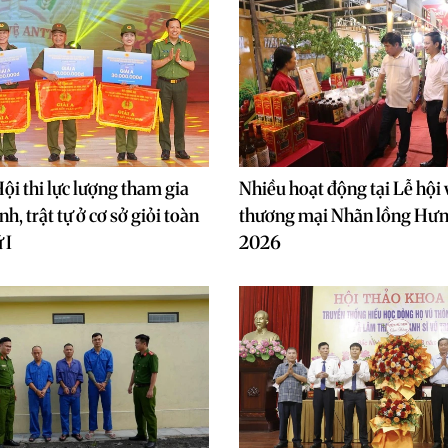
ội thi lực lượng tham gia
Nhiều hoạt động tại Lễ hội 
nh, trật tự ở cơ sở giỏi toàn
thương mại Nhãn lồng Hư
 I
2026