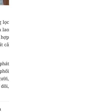
g lọc
 lao
g hợp
t cả
phát
 phối
ười,
dõi,
h