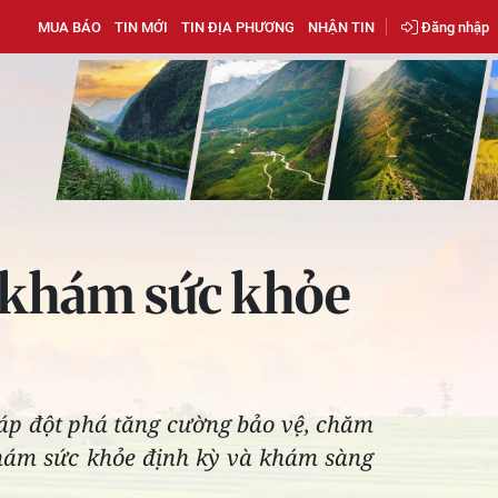
MUA BÁO
TIN MỚI
TIN ĐỊA PHƯƠNG
NHẬN TIN
Đăng nhập
 khám sức khỏe
háp đột phá tăng cường bảo vệ, chăm
ám sức khỏe định kỳ và khám sàng