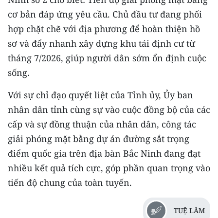
cơ bản đáp ứng yêu cầu. Chủ đầu tư đang phối
CHUYÊN ĐỀ
hợp chặt chẽ với địa phương để hoàn thiện hồ
sơ và đẩy nhanh xây dựng khu tái định cư từ
CÁC CHUYÊN TRANG
tháng 7/2026, giúp người dân sớm ổn định cuộc
sống.
VỀ BÁO NHÂN DÂN
Với sự chỉ đạo quyết liệt của Tỉnh ủy, Ủy ban
THỜI NAY
nhân dân tỉnh cùng sự vào cuộc đồng bộ của các
NHÂN DÂN CUỐI TUẦN
cấp và sự đồng thuận của nhân dân, công tác
giải phóng mặt bằng dự án đường sắt trọng
NHÂN DÂN HẰNG THÁNG
điểm quốc gia trên địa bàn Bắc Ninh đang đạt
nhiều kết quả tích cực, góp phần quan trọng vào
MUA BÁO
tiến độ chung của toàn tuyến.
ĐỌC BÁO IN
TUỆ LÂM