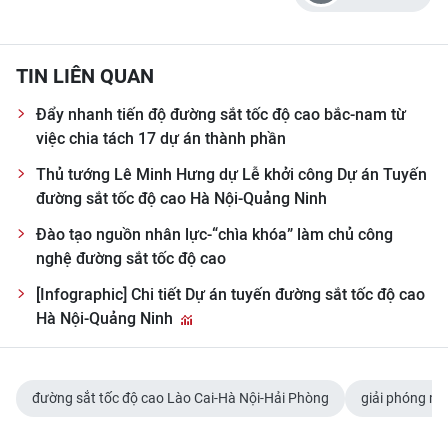
ENGLISH
中文
TIN LIÊN QUAN
FRANÇAIS
Đẩy nhanh tiến độ đường sắt tốc độ cao bắc-nam từ
việc chia tách 17 dự án thành phần
РУССКИЙ
Thủ tướng Lê Minh Hưng dự Lễ khởi công Dự án Tuyến
đường sắt tốc độ cao Hà Nội-Quảng Ninh
ESPAÑOL
Đào tạo nguồn nhân lực-“chìa khóa” làm chủ công
한국어
nghệ đường sắt tốc độ cao
[Infographic] Chi tiết Dự án tuyến đường sắt tốc độ cao
Hà Nội-Quảng Ninh
đường sắt tốc độ cao Lào Cai-Hà Nội-Hải Phòng
giải phóng m