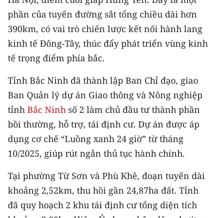
CHƯƠNG TRÌNH OCOP - MỖI XÃ
phần của tuyến đường sắt tổng chiều dài hơn
MỘT SẢN PHẨM
390km, có vai trò chiến lược kết nối hành lang
kinh tế Đông-Tây, thúc đẩy phát triển vùng kinh
RADIO
tế trọng điểm phía bắc.
MEDIA CENTER
Tỉnh Bắc Ninh đã thành lập Ban Chỉ đạo, giao
E-Magazine
Ban Quản lý dự án Giao thông và Nông nghiệp
tỉnh
Bắc Ninh
số 2 làm chủ đầu tư thành phần
Video
bồi thường, hỗ trợ, tái định cư. Dự án được áp
Media Chính trị
dụng cơ chế “Luồng xanh 24 giờ” từ tháng
10/2025, giúp rút ngắn thủ tục hành chính.
Media Kinh tế
Tại phường Từ Sơn và Phù Khê, đoạn tuyến dài
Media Văn hóa
khoảng 2,52km, thu hồi gần 24,87ha đất. Tỉnh
Media Xã hội
đã quy hoạch 2 khu tái định cư tổng diện tích