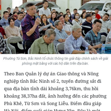
THỂ THAO
GIÁO DỤC
Y TẾ
KHOA HỌC - CÔNG NGHỆ
MÔI TRƯỜNG
Phường Từ Sơn, Bắc Ninh tổ chức thông tin giải đáp chính sách về giải
phóng mặt bằng với các hộ dân trên địa bàn.
BẠN ĐỌC
Theo Ban Quản lý dự án Giao thông và Nông
KIỂM CHỨNG THÔNG TIN
nghiệp tỉnh Bắc Ninh số 2, tuyến đường sắt đi
qua địa bàn tỉnh dài khoảng 3,76km, thu hồi
TRI THỨC CHUYÊN SÂU
khoảng 38,37ha đất, ảnh hưởng đến các phường
54 DÂN TỘC VIỆT NAM
Phù Khê, Từ Sơn và Song Liễu. Điểm đầu giáp
Hà Nội, điểm cuối giáp Hưng Yên. Đây là một