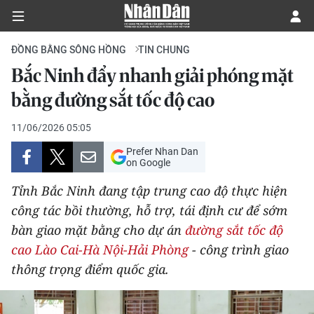
ĐỒNG BẰNG SÔNG HỒNG
TIN CHUNG
Bắc Ninh đẩy nhanh giải phóng mặt
CHÍNH TRỊ
bằng đường sắt tốc độ cao
KINH TẾ
11/06/2026 05:05
Prefer Nhan Dan
VĂN HÓA
on Google
Tỉnh Bắc Ninh đang tập trung cao độ thực hiện
XÃ HỘI
công tác bồi thường, hỗ trợ, tái định cư để sớm
bàn giao mặt bằng cho dự án
đường sắt tốc độ
PHÁP LUẬT
cao Lào Cai-Hà Nội-Hải Phòng
- công trình giao
DU LỊCH
thông trọng điểm quốc gia.
THẾ GIỚI