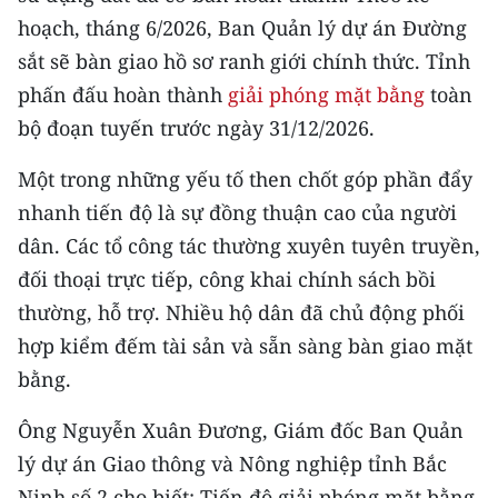
TIN MỚI
hoạch, tháng 6/2026, Ban Quản lý dự án Đường
sắt sẽ bàn giao hồ sơ ranh giới chính thức. Tỉnh
TIN ĐỊA PHƯƠNG
phấn đấu hoàn thành
giải phóng mặt bằng
toàn
Trung du và miền núi phía Bắc
bộ đoạn tuyến trước ngày 31/12/2026.
Đồng bằng sông Hồng
Một trong những yếu tố then chốt góp phần đẩy
nhanh tiến độ là sự đồng thuận cao của người
Bắc Trung Bộ
dân. Các tổ công tác thường xuyên tuyên truyền,
Duyên hải Nam Trung Bộ và Tây
đối thoại trực tiếp, công khai chính sách bồi
Nguyên
thường, hỗ trợ. Nhiều hộ dân đã chủ động phối
hợp kiểm đếm tài sản và sẵn sàng bàn giao mặt
Đông Nam Bộ
bằng.
Đồng bằng sông Cửu Long
Ông Nguyễn Xuân Đương, Giám đốc Ban Quản
Chuyên trang Hà Nội
lý dự án Giao thông và Nông nghiệp tỉnh Bắc
Chuyên trang TP. Hồ Chí Minh
Ninh số 2 cho biết: Tiến độ giải phóng mặt bằng