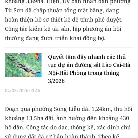
khoảng 3,89ha. Hiện, Ủy ban nhân dân phường
Media Pháp luật
Từ Sơn đã chấp thuận tổng mặt bằng, đang
Media Du lịch
hoàn thiện hồ sơ thiết kế để trình phê duyệt.
Công tác kiểm kê tài sản, lập phương án bồi
Media Thế giới
thường đang được triển khai đồng bộ.
Media Thể thao
Quyết tâm đẩy nhanh các thủ
Media Giáo dục
tục dự án đường sắt Lào Cai-Hà
Media Y tế
Nội-Hải Phòng trong tháng
3/2026
Media Khoa học - Công nghệ
04/03/2026 03:46
Media Môi trường
Đoạn qua phường Song Liễu dài 1,24km, thu hồi
Ảnh
khoảng 13,5ha đất, ảnh hưởng đến khoảng 430
Infographic
hộ dân. Công tác đo đạc, thống kê, xác định chủ
sử dụng đất đã cơ bản hoàn thành. Theo kế