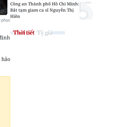
Công an Thành phố Hồ Chí Minh:
Bắt tạm giam ca sĩ Nguyễn Thị
Hiền
c phục
Thời tiết
Tỷ giá
 đình
à hảo