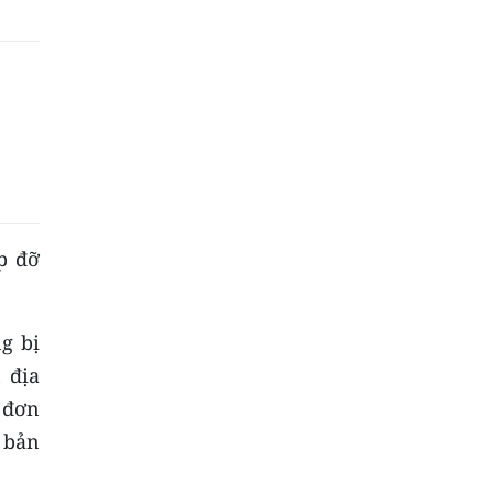
p đỡ
g bị
 địa
 đơn
h bản