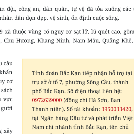
ân đội, công an, dân quân, tự vệ đã tỏa xuống các 
p nhân dân dọn dẹp, vệ sinh, ổn định cuộc sống.
 xã thuộc vùng có nguy cơ sạt lở, lũ quét cao, gồm
h, Chu Hương, Khang Ninh, Nam Mẫu, Quảng Khê,
u cầu
 khẩn
Tỉnh đoàn Bắc Kạn tiếp nhận hỗ trợ tại
uy cơ
trụ sở ở tổ 7, phường Sông Cầu, thành
 sách
phố Bắc Kạn. Số điện thoại liên hệ:
u vực
0972639000
(đồng chí Hà Sơn, Ban
người
Thanh niên). Số tài khoản:
3950033420
,
tại Ngân hàng Đầu tư và phát triển Việt
Nam chi nhánh tỉnh Bắc Kạn, tên chủ
g xảy