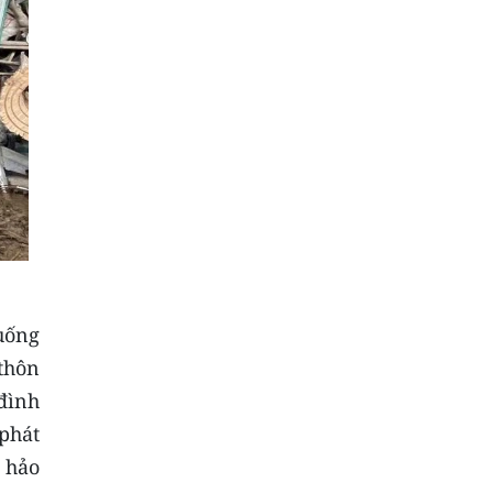
uống
thôn
 đình
 phát
à hảo