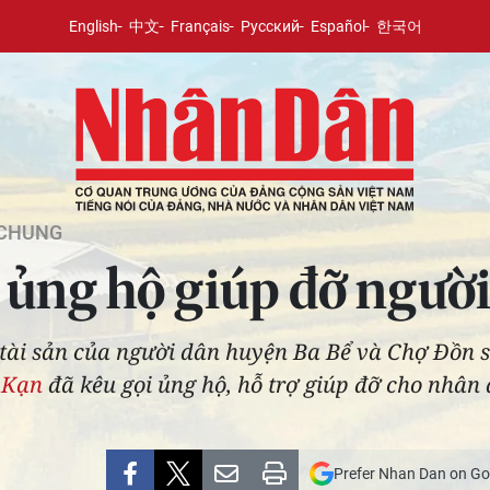
English
中文
Français
Русский
Español
한국어
 CHUNG
 ủng hộ giúp đỡ người
 tài sản của người dân huyện Ba Bể và Chợ Đồn s
 Kạn
đã kêu gọi ủng hộ, hỗ trợ giúp đỡ cho nhân d
Prefer Nhan Dan on Go