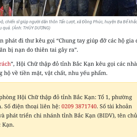
bộ, chiến sĩ giúp người dân thôn Tẩn Lượt, xã Đồng Phúc, huyện Ba Bể khắ
u quả. (Ảnh: THÙY DƯƠNG)
n phát đi thư kêu gọi “Chung tay giúp đỡ các hộ gia
 bị nạn do thiên tai gây ra”.
rách
”, Hội Chữ thập đỏ tỉnh Bắc Kạn kêu gọi các nh
 hộ về tiền mặt, vật chất, nhu yếu phẩm.
 phòng Hội Chữ thập đỏ tỉnh Bắc Kạn: Tổ 1, phường
 Số điện thoại liên hệ:
0209 3871740
. Số tài khoản
và phát triển chi nhánh tỉnh Bắc Kạn (BIDV), tên chủ
c Kạn.