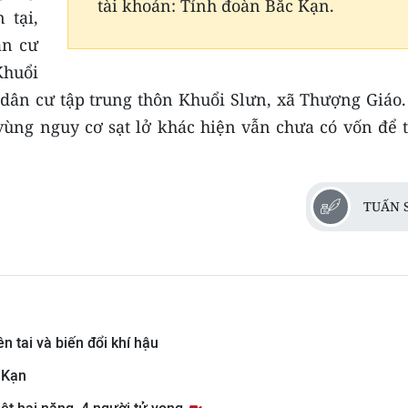
tài khoản: Tỉnh đoàn Bắc Kạn.
 tại,
ân cư
Khuổi
 dân cư tập trung thôn Khuổi Slưn, xã Thượng Giáo.
vùng nguy cơ sạt lở khác hiện vẫn chưa có vốn để t
TUẤN 
n tai và biến đổi khí hậu
 Kạn