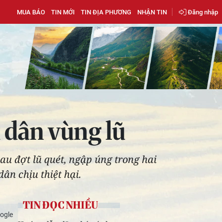
MUA BÁO
TIN MỚI
TIN ĐỊA PHƯƠNG
NHẬN TIN
Đăng nhập
 dân vùng lũ
au đợt lũ quét, ngập úng trong hai
ân chịu thiệt hại.
TIN ĐỌC NHIỀU
ogle