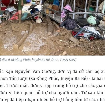
ộ dân ở xã Đồng Phúc, huyện Ba Bể. (Ảnh: TUẤN SƠN)
Bắc Kạn Nguyễn Văn Cường, đơn vị đã cử cán bộ x
hôn Tẩn Lượt (xã Đồng Phúc, huyện Ba Bể) - là hai 
ét. Trước mắt, đơn vị tập trung hỗ trợ cho các gia
 đơn vị liên quan hỗ trợ cho người dân. Từ sau khi
ơn vị đã tiếp nhận nhiều hỗ trợ bằng tiền từ các nh