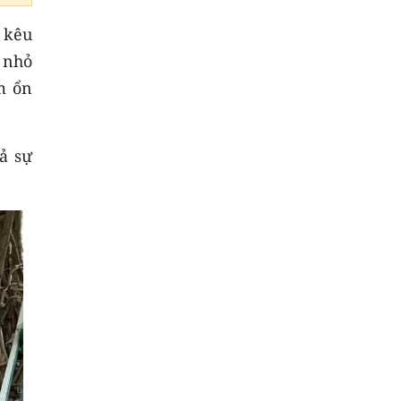
 kêu
 nhỏ
m ổn
ả sự