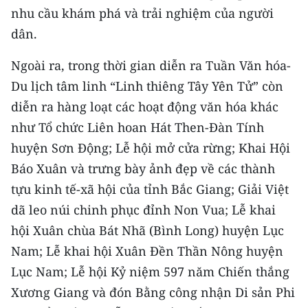
nhu cầu khám phá và trải nghiệm của người
CHUYÊN ĐỀ
dân.
CÁC CHUYÊN TRANG
Ngoài ra, trong thời gian diễn ra Tuần Văn hóa-
Du lịch tâm linh “Linh thiêng Tây Yên Tử” còn
diễn ra hàng loạt các hoạt động văn hóa khác
VỀ BÁO NHÂN DÂN
như Tổ chức Liên hoan Hát Then-Đàn Tính
THỜI NAY
huyện Sơn Động; Lễ hội mở cửa rừng; Khai Hội
Báo Xuân và trưng bày ảnh đẹp về các thành
NHÂN DÂN CUỐI TUẦN
tựu kinh tế-xã hội của tỉnh Bắc Giang; Giải Việt
NHÂN DÂN HẰNG THÁNG
dã leo núi chinh phục đỉnh Non Vua; Lễ khai
hội Xuân chùa Bát Nhã (Bình Long) huyện Lục
MUA BÁO
Nam; Lễ khai hội Xuân Đền Thần Nông huyện
Lục Nam; Lễ hội Kỷ niệm 597 năm Chiến thắng
ĐỌC BÁO IN
Xương Giang và đón Bằng công nhận Di sản Phi