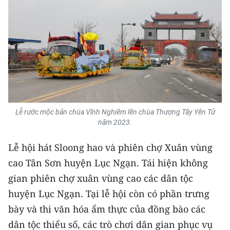
TIN MỚI
TIN ĐỊA PHƯƠNG
Trung du và miền núi phía Bắc
Đồng bằng sông Hồng
Bắc Trung Bộ
Lễ rước mộc bản chùa Vĩnh Nghiêm lên chùa Thượng Tây Yên Tử
năm 2023.
Duyên hải Nam Trung Bộ và Tây
Nguyên
Lễ hội hát Sloong hao và phiên chợ Xuân vùng
Đông Nam Bộ
cao Tân Sơn huyện Lục Ngạn. Tái hiện không
gian phiên chợ xuân vùng cao các dân tộc
Đồng bằng sông Cửu Long
huyện Lục Ngạn. Tại lễ hội còn có phần trưng
Chuyên trang Hà Nội
bày và thi văn hóa ẩm thực của đồng bào các
dân tộc thiểu số, các trò chơi dân gian phục vụ
Chuyên trang TP. Hồ Chí Minh