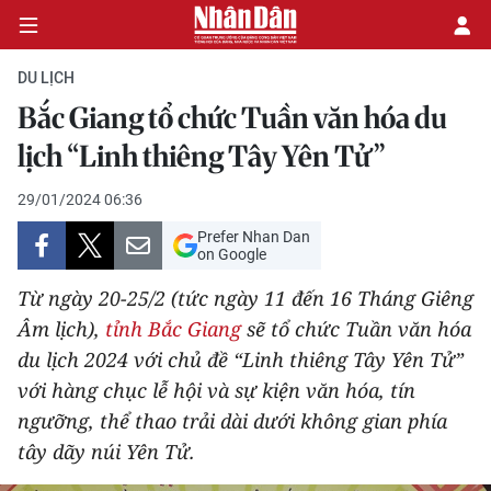
DU LỊCH
Bắc Giang tổ chức Tuần văn hóa du
CHÍNH TRỊ
lịch “Linh thiêng Tây Yên Tử”
KINH TẾ
29/01/2024 06:36
Prefer Nhan Dan
VĂN HÓA
on Google
Từ ngày 20-25/2 (tức ngày 11 đến 16 Tháng Giêng
XÃ HỘI
Âm lịch),
tỉnh Bắc Giang
sẽ tổ chức Tuần văn hóa
du lịch 2024 với chủ đề “Linh thiêng Tây Yên Tử”
PHÁP LUẬT
với hàng chục lễ hội và sự kiện văn hóa, tín
DU LỊCH
ngưỡng, thể thao trải dài dưới không gian phía
tây dãy núi Yên Tử.
THẾ GIỚI