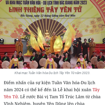
THỂ THAO
GIÁO DỤC
Y TẾ
KHOA HỌC - CÔNG NGHỆ
MÔI TRƯỜNG
BẠN ĐỌC
KIỂM CHỨNG THÔNG TIN
Khai mạc Tuần Văn hóa-Du lịch Tây Yên Tử năm 2023.
Điểm nhấn của sự kiện Tuần Văn hóa-Du lịch
TRI THỨC CHUYÊN SÂU
năm 2024 có thể kể đến là Lễ khai hội xuân
Tây
54 DÂN TỘC VIỆT NAM
Yên Tử
. Lễ rước Bài vị Tam Tổ Trúc Lâm từ chùa
Vĩnh Nghiêm, huyện Yên Dũng lên chùa