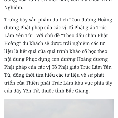
Media Pháp luật
Nghiêm.
Media Du lịch
Trưng bày sản phẩm du lịch “Con đường Hoằng
Media Thế giới
dương Phật pháp của các vị Tổ Phật giáo Trúc
Lâm Yên Tử”. Với chủ đề “Theo dấu chân Phật
Media Thể thao
Hoàng” du khách sẽ được trải nghiệm các tư
Media Giáo dục
liệu là kết quả của quá trình khảo cổ học theo
nội dung Phục dựng con đường Hoằng dương
Media Y tế
Phật pháp của các vị Tổ Phật giáo Trúc Lâm Yên
Media Khoa học - Công nghệ
Tử, đồng thời tìm hiểu các tư liệu về sự phát
triển của Thiền phái Trúc Lâm khu vực phía tây
Media Môi trường
của dãy Yên Tử, thuộc tỉnh Bắc Giang.
Ảnh
Infographic