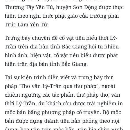
CHƯƠNG TRÌNH OCOP - MỖI XÃ
Thượng Tây Yên Tử, huyện Sơn Động được thực
MỘT SẢN PHẨM
hiện theo nghi thức phật giáo của trường phái
Trúc Lâm Yên Tử.
RADIO
Trưng bày chuyên đề cổ vật tiêu biểu thời Lý-
MEDIA CENTER
Trần trên địa bàn tỉnh Bắc Giang hội tụ nhiều
hình ảnh, hiện vật, cổ vật tiêu biểu được phát
E-Magazine
hiện trên địa bàn tỉnh Bắc Giang.
Video
Tại sự kiện trình diễn viết và trưng bày thư
Media Chính trị
pháp "Thơ văn Lý-Trần qua thư pháp", ngoài
Media Kinh tế
chiêm ngưỡng các tác phẩm thư pháp thơ, văn
thời Lý-Trần, du khách còn được trải nghiệm in
Media Văn hóa
mộc bản bằng phương pháp cổ truyền. Bộ mộc
Media Xã hội
bản được dựng thành tiêu bản phỏng theo nội
dung, hoa văn trên mộc bản, văn bia chùa Vĩnh