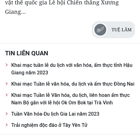
vật thể quốc gia Lễ hội Chiến thắng Xương
ENGLISH
Giang…
中文
TUỆ LÂM
FRANÇAIS
РУССКИЙ
TIN LIÊN QUAN
ESPAÑOL
Khai mạc tuần lễ du lịch với văn hóa, ẩm thực tỉnh Hậu
Giang năm 2023
한국어
Khai mạc Tuần lễ văn hóa, du lịch và ẩm thực Đồng Nai
Khai mạc Tuần lễ Văn hóa, du lịch, liên hoan ẩm thực
Nam Bộ gắn với lễ hội Ok Om Bok tại Trà Vinh
Tuần Văn hóa-Du lịch Gia Lai năm 2023
Trải nghiệm độc đáo ở Tây Yên Tử