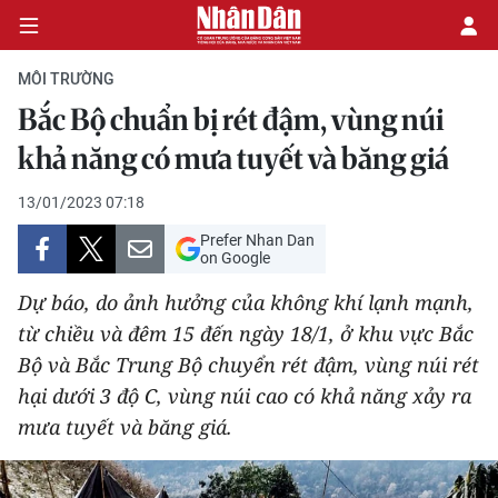
MÔI TRƯỜNG
Bắc Bộ chuẩn bị rét đậm, vùng núi
CHÍNH TRỊ
khả năng có mưa tuyết và băng giá
KINH TẾ
13/01/2023 07:18
Prefer Nhan Dan
VĂN HÓA
on Google
Dự báo, do ảnh hưởng của không khí lạnh mạnh,
XÃ HỘI
từ chiều và đêm 15 đến ngày 18/1, ở khu vực Bắc
Bộ và Bắc Trung Bộ chuyển rét đậm, vùng núi rét
PHÁP LUẬT
hại dưới 3 độ C, vùng núi cao có khả năng xảy ra
DU LỊCH
mưa tuyết và băng giá.
THẾ GIỚI