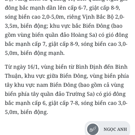
TIN MỚI
đông bắc mạnh dần lên cấp 6-7, giật cấp 8-9,
sóng biển cao 2,0-5,0m, riêng Vịnh Bắc Bộ 2,0-
TIN ĐỊA PHƯƠNG
3,5m, biển động; khu vực bắc Biển Đông (bao
Trung du và miền núi phía Bắc
gồm vùng biển quần đảo Hoàng Sa) có gió đông
bắc mạnh cấp 7, giật cấp 8-9, sóng biển cao 3,0-
Đồng bằng sông Hồng
5,0m, biển động mạnh.
Bắc Trung Bộ
Từ ngày 16/1, vùng biển từ Bình Định đến Bình
Duyên hải Nam Trung Bộ và Tây
Thuận, khu vực giữa Biển Đông, vùng biển phía
Nguyên
tây khu vực nam Biển Đông (bao gồm cả vùng
biển phía tây quần đảo Trường Sa) có gió đông
Đông Nam Bộ
bắc mạnh cấp 6, giật cấp 7-8, sóng biển cao 3,0-
Đồng bằng sông Cửu Long
5,0m, biển động.
Chuyên trang Hà Nội
NGỌC ANH
Chuyên trang TP. Hồ Chí Minh