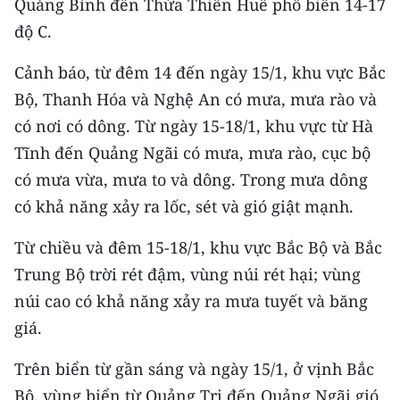
Quảng Bình đến Thừa Thiên Huế phổ biến 14-17
Media Pháp luật
độ C.
Media Du lịch
Cảnh báo, từ đêm 14 đến ngày 15/1, khu vực Bắc
Media Thế giới
Bộ, Thanh Hóa và Nghệ An có mưa, mưa rào và
có nơi có dông. Từ ngày 15-18/1, khu vực từ Hà
Media Thể thao
Tĩnh đến Quảng Ngãi có mưa, mưa rào, cục bộ
Media Giáo dục
có mưa vừa, mưa to và dông. Trong mưa dông
Media Y tế
có khả năng xảy ra lốc, sét và gió giật mạnh.
Media Khoa học - Công nghệ
Từ chiều và đêm 15-18/1, khu vực Bắc Bộ và Bắc
Trung Bộ trời rét đậm, vùng núi rét hại; vùng
Media Môi trường
núi cao có khả năng xảy ra mưa tuyết và băng
Ảnh
giá.
Infographic
Trên biển từ gần sáng và ngày 15/1, ở vịnh Bắc
Bộ, vùng biển từ Quảng Trị đến Quảng Ngãi gió