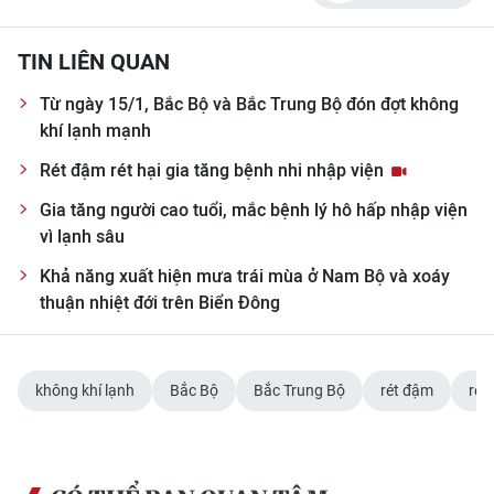
CHUYÊN ĐỀ
TIN LIÊN QUAN
CÁC CHUYÊN TRANG
Từ ngày 15/1, Bắc Bộ và Bắc Trung Bộ đón đợt không
khí lạnh mạnh
Rét đậm rét hại gia tăng bệnh nhi nhập viện
VỀ BÁO NHÂN DÂN
Gia tăng người cao tuổi, mắc bệnh lý hô hấp nhập viện
THỜI NAY
vì lạnh sâu
Khả năng xuất hiện mưa trái mùa ở Nam Bộ và xoáy
NHÂN DÂN CUỐI TUẦN
thuận nhiệt đới trên Biển Đông
NHÂN DÂN HẰNG THÁNG
MUA BÁO
không khí lạnh
Bắc Bộ
Bắc Trung Bộ
rét đậm
rét 
ĐỌC BÁO IN