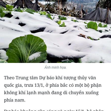
THỂ THAO
GIÁO DỤC
Y TẾ
KHOA HỌC - CÔNG NGHỆ
MÔI TRƯỜNG
BẠN ĐỌC
Ảnh minh họa.
Theo Trung tâm Dự báo khí tượng thủy văn
KIỂM CHỨNG THÔNG TIN
quốc gia, trưa 13/1, ở phía bắc có một bộ phận
TRI THỨC CHUYÊN SÂU
không khí lạnh mạnh đang di chuyển xuống
phía nam.
54 DÂN TỘC VIỆT NAM