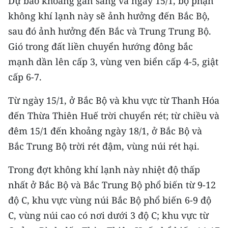
Dự báo khoảng gần sáng và ngày 15/1, bộ phận
CHƯƠNG TRÌNH OCOP - MỖI XÃ
không khí lạnh này sẽ ảnh hưởng đến Bắc Bộ,
MỘT SẢN PHẨM
sau đó ảnh hưởng đến Bắc và Trung Trung Bộ.
Gió trong đất liền chuyển hướng đông bắc
RADIO
mạnh dần lên cấp 3, vùng ven biển cấp 4-5, giật
MEDIA CENTER
cấp 6-7.
E-Magazine
Từ ngày 15/1, ở Bắc Bộ và khu vực từ Thanh Hóa
đến Thừa Thiên Huế trời chuyển rét; từ chiều và
Video
đêm 15/1 đến khoảng ngày 18/1, ở Bắc Bộ và
Media Chính trị
Bắc Trung Bộ trời rét đậm, vùng núi rét hại.
Media Kinh tế
Trong đợt không khí lạnh này nhiệt độ thấp
nhất ở Bắc Bộ và Bắc Trung Bộ phổ biến từ 9-12
Media Văn hóa
độ C, khu vực vùng núi Bắc Bộ phổ biến 6-9 độ
Media Xã hội
C, vùng núi cao có nơi dưới 3 độ C; khu vực từ