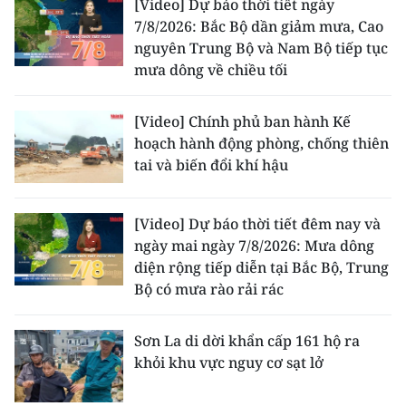
[Video] Dự báo thời tiết ngày
7/8/2026: Bắc Bộ dần giảm mưa, Cao
nguyên Trung Bộ và Nam Bộ tiếp tục
mưa dông về chiều tối
[Video] Chính phủ ban hành Kế
hoạch hành động phòng, chống thiên
tai và biến đổi khí hậu
[Video] Dự báo thời tiết đêm nay và
ngày mai ngày 7/8/2026: Mưa dông
diện rộng tiếp diễn tại Bắc Bộ, Trung
Bộ có mưa rào rải rác
Sơn La di dời khẩn cấp 161 hộ ra
khỏi khu vực nguy cơ sạt lở