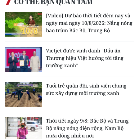
CÓ THỂ BẠN QUAN TÂM
ENGLISH
[Video] Dự báo thời tiết đêm nay và
中文
ngày mai ngày 10/8/2026: Nắng nóng
bao trùm Bắc Bộ, Trung Bộ
FRANÇAIS
РУССКИЙ
Vietjet được vinh danh “Dấu ấn
Thương hiệu Việt hướng tới tăng
ESPAÑOL
trưởng xanh”
한국어
Tuổi trẻ quân đội, sinh viên chung
sức xây dựng môi trường xanh
Thời tiết ngày 9/8: Bắc Bộ và Trung
Bộ nắng nóng diện rộng, Nam Bộ
mưa dông nhiều nơi