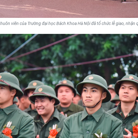
 khuôn viên của Trường đại học Bách Khoa Hà Nội đã tổ chức lễ giao, nhận