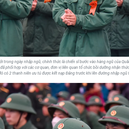
i trong ngày nhập ngũ, chính thức là chiến sĩ bước vào hàng ngũ của Quâ
đã phối hợp với các cơ quan, đơn vị liên quan tổ chức bồi dưỡng nhận thứ
đó có 2 thanh niên ưu tú được kết nạp Đảng trước khi lên đường nhập ngũ 