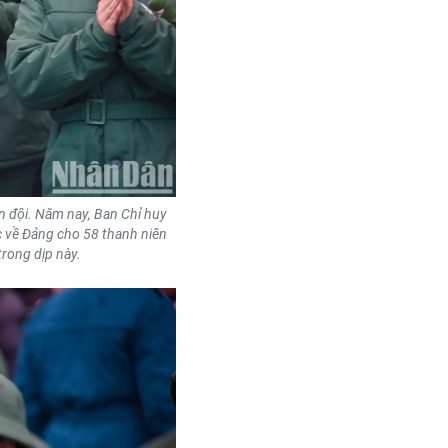
n đội.
Năm nay, Ban Chỉ huy
c về Đảng cho 58 thanh niên
trong dịp này.