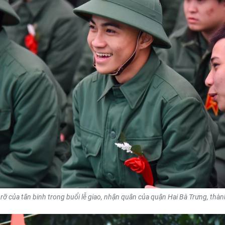
rỡ của tân binh trong buổi lễ giao, nhận quân của quận Hai Bà Trưng, thà