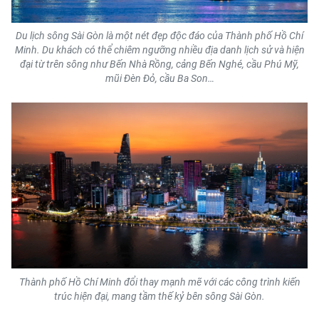
Du lịch sông Sài Gòn là một nét đẹp độc đáo của Thành phố Hồ Chí
Minh. Du khách có thể chiêm ngưỡng nhiều địa danh lịch sử và hiện
đại từ trên sông như Bến Nhà Rồng, cảng Bến Nghé, cầu Phú Mỹ,
mũi Đèn Đỏ, cầu Ba Son…
Thành phố Hồ Chí Minh đổi thay mạnh mẽ với các công trình kiến
trúc hiện đại, mang tầm thế kỷ bên sông Sài Gòn.