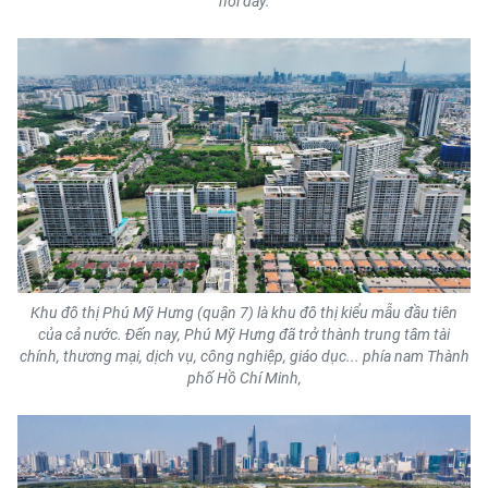
nơi đây.
TIN MỚI
TIN ĐỊA PHƯƠNG
Trung du và miền núi phía Bắc
Đồng bằng sông Hồng
Bắc Trung Bộ
Duyên hải Nam Trung Bộ và Tây
Nguyên
Khu đô thị Phú Mỹ Hưng (quận 7) là khu đô thị kiểu mẫu đầu tiên
của cả nước. Đến nay, Phú Mỹ Hưng đã trở thành trung tâm tài
Đông Nam Bộ
chính, thương mại, dịch vụ, công nghiệp, giáo dục... phía nam Thành
phố Hồ Chí Minh,
Đồng bằng sông Cửu Long
Chuyên trang Hà Nội
Chuyên trang TP. Hồ Chí Minh