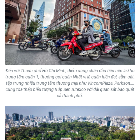
Đến với Thành phố Hồ Chí Minh, điểm dừng chân đầu tiên nên là khu
trung tâm quận 1, thường gọi quận Nhất vì là quận hiện đại, sầm uất,
tập trung nhiều trung tâm thương mại như VincomPlaza, Parkson…,
cùng tòa tháp biểu tượng Búp Sen Bitexco với đài quan sát bao quát
cả thành phố.