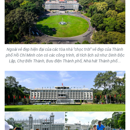
Ngoài vẻ đẹp hiện đại của các tòa nhà "chọc trời" vẻ đẹp của Thành
phố Hồ Chí Minh còn có các công trình, di tích lịch sử như: Dinh Độc
Lập, Chợ Bến Thành, Bưu điện Thành phố, Nhà hát Thành phố...