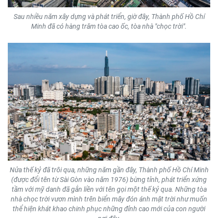
Media Pháp luật
Sau nhiều năm xây dựng và phát triển, giờ đây, Thành phố Hồ Chí
Media Du lịch
Minh đã có hàng trăm tòa cao ốc, tòa nhà "chọc trời".
Media Thế giới
Media Thể thao
Media Giáo dục
Media Y tế
Media Khoa học - Công nghệ
Media Môi trường
Nửa thế kỷ đã trôi qua, những năm gần đây, Thành phố Hồ Chí Minh
Ảnh
(được đổi tên từ Sài Gòn vào năm 1976) bừng tỉnh, phát triển xứng
tầm với mỹ danh đã gắn liền với tên gọi một thế kỷ qua. Những tòa
Infographic
nhà chọc trời vươn mình trên biển mây đón ánh mặt trời như muốn
thể hiện khát khao chinh phục những đỉnh cao mới của con người