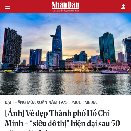
CHÍNH TRỊ
KINH TẾ
VĂN HÓA
XÃ HỘI
PHÁP LUẬT
ĐẠI THẮNG MÙA XUÂN NĂM 1975
MULTIMEDIA
DU LỊCH
[Ảnh] Vẻ đẹp Thành phố Hồ Chí
Minh - “siêu đô thị” hiện đại sau 50
THẾ GIỚI