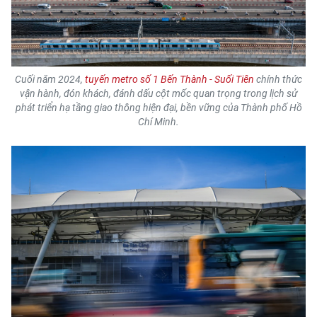
ENGLISH
中文
FRANÇAIS
Cuối năm 2024,
tuyến metro số 1 Bến Thành - Suối Tiên
chính thức
vận hành, đón khách, đánh dấu cột mốc quan trọng trong lịch sử
phát triển hạ tầng giao thông hiện đại, bền vững của Thành phố Hồ
РУССКИЙ
Chí Minh.
ESPAÑOL
한국어