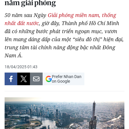
năm giải phóng
THỂ THAO
50 năm sau Ngày
Giải phóng miền nam, thống
GIÁO DỤC
nhất đất nước
, giờ đây, Thành phố Hồ Chí Minh
đã có những bước phát triển ngoạn mục, vươn
Y TẾ
lên mang dáng dấp của một “siêu đô thị” hiện đại,
trung tâm tài chính năng động bậc nhất Đông
KHOA HỌC - CÔNG NGHỆ
Nam Á.
MÔI TRƯỜNG
18/04/2025 01:43
BẠN ĐỌC
Prefer Nhan Dan
on Google
KIỂM CHỨNG THÔNG TIN
TRI THỨC CHUYÊN SÂU
54 DÂN TỘC VIỆT NAM