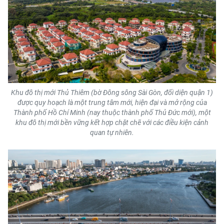
CHUYÊN ĐỀ
CÁC CHUYÊN TRANG
VỀ BÁO NHÂN DÂN
Khu đô thị mới Thủ Thiêm (bờ Đông sông Sài Gòn, đối diện quận 1)
THỜI NAY
được quy hoạch là một trung tâm mới, hiện đại và mở rộng của
Thành phố Hồ Chí Minh (nay thuộc thành phố Thủ Đức mới), một
khu đô thị mới bền vững kết hợp chặt chẽ với các điều kiện cảnh
NHÂN DÂN CUỐI TUẦN
quan tự nhiên.
NHÂN DÂN HẰNG THÁNG
MUA BÁO
ĐỌC BÁO IN