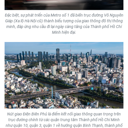
Đặc biệt, sự phát triển của Metro số 1 đã biến trục đường Võ Nguyên
Giáp (Xa lộ Hà Nội cũ) thành biểu tượng của giao thông đô thị thông
minh, đáp ứng nhu cầu đi lại ngày càng tăng của Thành phố Hồ Chí
Minh hiện đại.
Nút giao Điện Biên Phủ là điểm kết nối giao thông quan trọng trên
trục đường chính từ các quận trung tâm Thành phố Hồ Chí Minh
như quận 10, quận 3, quận 1 về hướng quận Bình Thạnh, thành phố