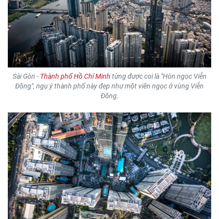
CHƯƠNG TRÌNH OCOP - MỖI XÃ
MỘT SẢN PHẨM
RADIO
MEDIA CENTER
Sài Gòn -
Thành phố Hồ Chí Minh
từng được coi là "Hòn ngọc Viễn
Đông", ngụ ý thành phố này đẹp như một viên ngọc ở vùng Viễn
E-Magazine
Đông.
Video
Media Chính trị
Media Kinh tế
Media Văn hóa
Media Xã hội