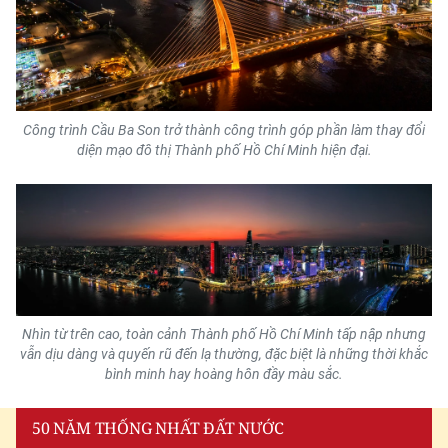
Công trình Cầu Ba Son trở thành công trình góp phần làm thay đổi
diện mạo đô thị Thành phố Hồ Chí Minh hiện đại.
Nhìn từ trên cao, toàn cảnh Thành phố Hồ Chí Minh tấp nập nhưng
vẫn dịu dàng và quyến rũ đến lạ thường, đặc biệt là những thời khắc
bình minh hay hoàng hôn đầy màu sắc.
50 NĂM THỐNG NHẤT ĐẤT NƯỚC