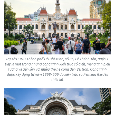
Trụ sở UBND Thành phố Hồ Chí Minh, số 86, Lê Thánh Tôn, quận 1.
Đây là một trong những công trình kiến trúc cổ điển, mang tính biểu
tượng và gắn liền với nhiều thế hệ công dân Sài Gòn. Công trình
được xây dựng từ năm 1898- 909 do kiến trúc sư Femand Gardès
thiết kế.