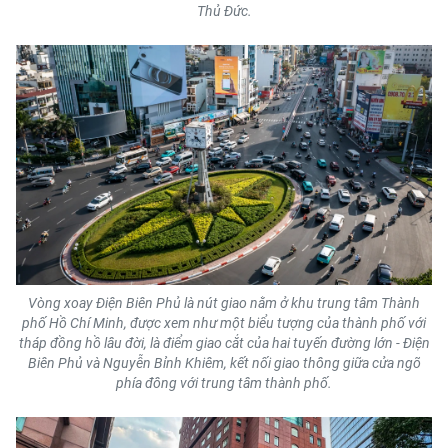
Thủ Đức.
Vòng xoay Điện Biên Phủ là nút giao nằm ở khu trung tâm Thành
phố Hồ Chí Minh, được xem như một biểu tượng của thành phố với
tháp đồng hồ lâu đời, là điểm giao cắt của hai tuyến đường lớn - Điện
Biên Phủ và Nguyễn Bỉnh Khiêm, kết nối giao thông giữa cửa ngõ
phía đông với trung tâm thành phố.