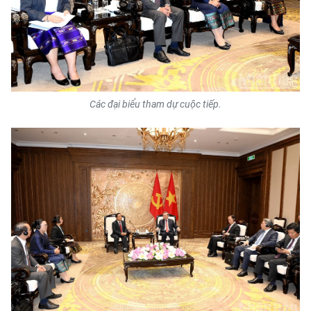
ENGLISH
中文
FRANÇAIS
Các đại biểu tham dự cuộc tiếp.
РУССКИЙ
ESPAÑOL
한국어