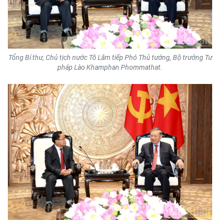
Media Pháp luật
Media Du lịch
Media Thế giới
Tổng Bí thư, Chủ tịch nước Tô Lâm tiếp Phó Thủ tướng, Bộ trưởng Tư
pháp Lào Khamphan Phommathat.
Media Thể thao
Media Giáo dục
Media Y tế
Media Khoa học - Công nghệ
Media Môi trường
Ảnh
Infographic