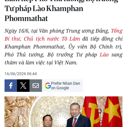
Tư pháp Lào Khamphan
THỂ THAO
Phommathat
GIÁO DỤC
Ngày 16/6, tại Văn phòng Trung ương Đảng,
Tổng
Y TẾ
Bí thư, Chủ tịch nước Tô Lâm
đã tiếp đồng chí
Khamphan Phommathat, Ủy viên Bộ Chính trị,
KHOA HỌC - CÔNG NGHỆ
Phó Thủ tướng, Bộ trưởng Tư pháp
Lào
sang
MÔI TRƯỜNG
thăm và làm việc tại Việt Nam.
16/06/2026 06:44
BẠN ĐỌC
Prefer Nhan Dan
KIỂM CHỨNG THÔNG TIN
on Google
TRI THỨC CHUYÊN SÂU
54 DÂN TỘC VIỆT NAM