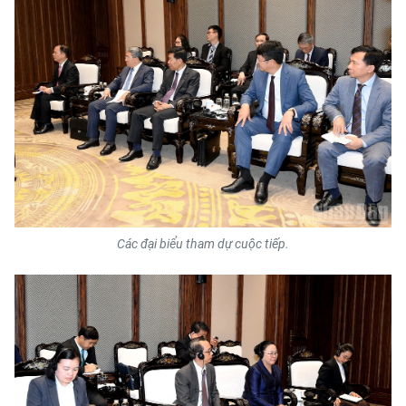
CHUYÊN ĐỀ
CÁC CHUYÊN TRANG
VỀ BÁO NHÂN DÂN
THỜI NAY
NHÂN DÂN CUỐI TUẦN
Các đại biểu tham dự cuộc tiếp.
NHÂN DÂN HẰNG THÁNG
MUA BÁO
ĐỌC BÁO IN