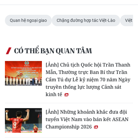
Quan hệ ngoại giao
Chặng đường hợp tác Việt-Lào
Việt 
CÓ THỂ BẠN QUAN TÂM
[Ảnh] Chủ tịch Quốc hội Trần Thanh
Mẫn, Thường trực Ban Bí thư Trần
Cẩm Tú dự Lễ kỷ niệm 70 năm Ngày
truyền thống lực lượng Cảnh sát
kinh tế
[Ảnh] Những khoảnh khắc đưa đội
tuyển Việt Nam vào bán kết ASEAN
Championship 2026