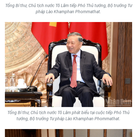
TIN MỚI
Tổng Bí thư, Chủ tịch nước Tô Lâm tiếp Phó Thủ tướng, Bộ trưởng Tư
pháp Lào Khamphan Phommathat.
TIN ĐỊA PHƯƠNG
Trung du và miền núi phía Bắc
Đồng bằng sông Hồng
Bắc Trung Bộ
Duyên hải Nam Trung Bộ và Tây
Nguyên
Đông Nam Bộ
Đồng bằng sông Cửu Long
Tổng Bí thư, Chủ tịch nước Tô Lâm phát biểu tại cuộc tiếp Phó Thủ
tướng, Bộ trưởng Tư pháp Lào Khamphan Phommathat.
Chuyên trang Hà Nội
Chuyên trang TP. Hồ Chí Minh