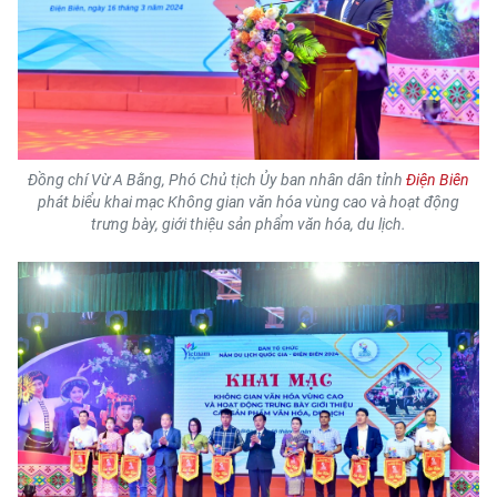
TIN MỚI
TIN ĐỊA PHƯƠNG
Trung du và miền núi phía Bắc
Đồng bằng sông Hồng
Đồng chí Vừ A Bằng, Phó Chủ tịch Ủy ban nhân dân tỉnh
Điện Biên
phát biểu khai mạc Không gian văn hóa vùng cao và hoạt động
Bắc Trung Bộ
trưng bày, giới thiệu sản phẩm văn hóa, du lịch.
Duyên hải Nam Trung Bộ và Tây
Nguyên
Đông Nam Bộ
Đồng bằng sông Cửu Long
Chuyên trang Hà Nội
Chuyên trang TP. Hồ Chí Minh