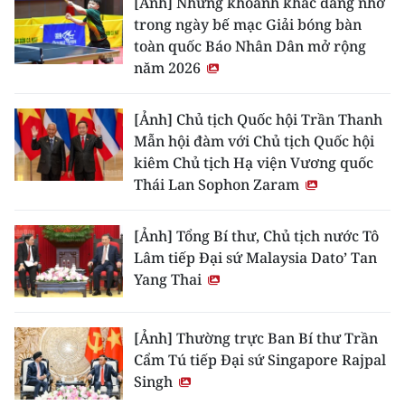
[Ảnh] Những khoảnh khắc đáng nhớ
trong ngày bế mạc Giải bóng bàn
toàn quốc Báo Nhân Dân mở rộng
năm 2026
[Ảnh] Chủ tịch Quốc hội Trần Thanh
Mẫn hội đàm với Chủ tịch Quốc hội
kiêm Chủ tịch Hạ viện Vương quốc
Thái Lan Sophon Zaram
[Ảnh] Tổng Bí thư, Chủ tịch nước Tô
Lâm tiếp Đại sứ Malaysia Dato’ Tan
Yang Thai
[Ảnh] Thường trực Ban Bí thư Trần
Cẩm Tú tiếp Đại sứ Singapore Rajpal
Singh