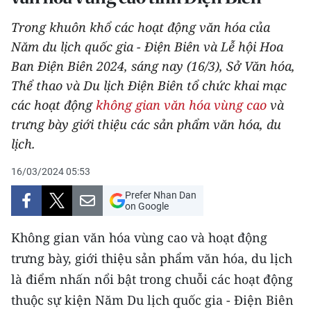
THỂ THAO
Trong khuôn khổ các hoạt động văn hóa của
Năm du lịch quốc gia - Điện Biên và Lễ hội Hoa
GIÁO DỤC
Ban Điện Biên 2024, sáng nay (16/3), Sở Văn hóa,
Y TẾ
Thể thao và Du lịch Điện Biên tổ chức khai mạc
các hoạt động
không gian văn hóa vùng cao
và
KHOA HỌC - CÔNG NGHỆ
trưng bày giới thiệu các sản phẩm văn hóa, du
lịch.
MÔI TRƯỜNG
16/03/2024 05:53
BẠN ĐỌC
Prefer Nhan Dan
on Google
KIỂM CHỨNG THÔNG TIN
Không gian văn hóa vùng cao và hoạt động
TRI THỨC CHUYÊN SÂU
trưng bày, giới thiệu sản phẩm văn hóa, du lịch
là điểm nhấn nổi bật trong chuỗi các hoạt động
54 DÂN TỘC VIỆT NAM
thuộc sự kiện Năm Du lịch quốc gia - Điện Biên