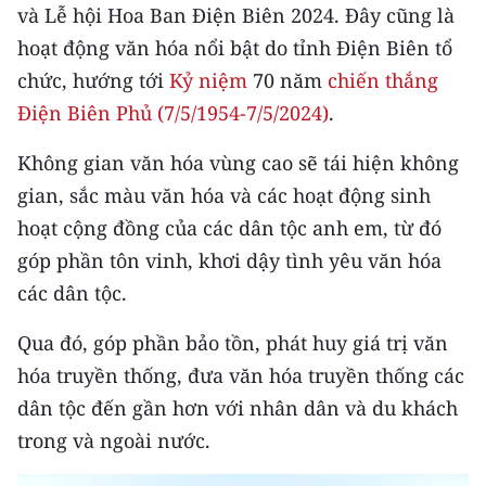
CHƯƠNG TRÌNH OCOP - MỖI XÃ
và Lễ hội Hoa Ban Điện Biên 2024. Đây cũng là
MỘT SẢN PHẨM
hoạt động văn hóa nổi bật do tỉnh Điện Biên tổ
chức, hướng tới
Kỷ niệm
70 năm
chiến thắng
RADIO
Điện Biên Phủ (7/5/1954-7/5/2024)
.
MEDIA CENTER
Không gian văn hóa vùng cao sẽ tái hiện không
gian, sắc màu văn hóa và các hoạt động sinh
E-Magazine
hoạt cộng đồng của các dân tộc anh em, từ đó
Video
góp phần tôn vinh, khơi dậy tình yêu văn hóa
các dân tộc.
Media Chính trị
Qua đó, góp phần bảo tồn, phát huy giá trị văn
Media Kinh tế
hóa truyền thống, đưa văn hóa truyền thống các
Media Văn hóa
dân tộc đến gần hơn với nhân dân và du khách
trong và ngoài nước.
Media Xã hội