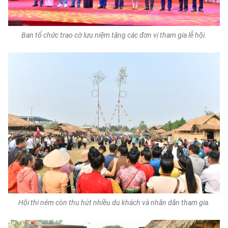
CHUYÊN ĐỀ
Ban tổ chức trao cờ lưu niệm tặng các đơn vị tham gia lễ hội.
CÁC CHUYÊN TRANG
VỀ BÁO NHÂN DÂN
THỜI NAY
NHÂN DÂN CUỐI TUẦN
NHÂN DÂN HẰNG THÁNG
MUA BÁO
ĐỌC BÁO IN
Hội thi ném còn thu hút nhiều du khách và nhân dân tham gia.