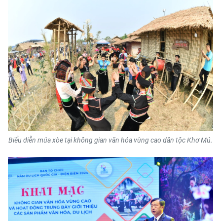
Media Pháp luật
Media Du lịch
Media Thế giới
Media Thể thao
Media Giáo dục
Media Y tế
Media Khoa học - Công nghệ
Biểu diễn múa xòe tại không gian văn hóa vùng cao dân tộc Khơ Mú.
Media Môi trường
Ảnh
Infographic