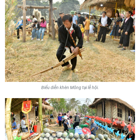
ENGLISH
中文
FRANÇAIS
РУССКИЙ
ESPAÑOL
한국어
Biểu diễn khèn Mông tại lễ hội.