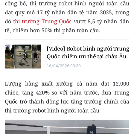
CHƯƠNG TRÌNH OCOP - MỖI XÃ
công bố, thị trường robot hình người toàn cầu
MỘT SẢN PHẨM
đạt quy mô 17 tỷ nhân dân tệ năm 2025, trong
đó
thị trường Trung Quốc
vượt 8,5 tỷ nhân dân
RADIO
tệ, chiếm hơn 50% thị phần toàn cầu.
MEDIA CENTER
[Video] Robot hình người Trung
Quốc chiếm ưu thế tại châu Âu
E-Magazine
16/04/2026 00:30
Video
Lượng hàng xuất xưởng cả năm đạt 12.000
Media Chính trị
chiếc, tăng 420% so với năm trước, đưa Trung
Media Kinh tế
Quốc trở thành động lực tăng trưởng chính của
Media Văn hóa
thị trường robot hình người toàn cầu.
Media Xã hội