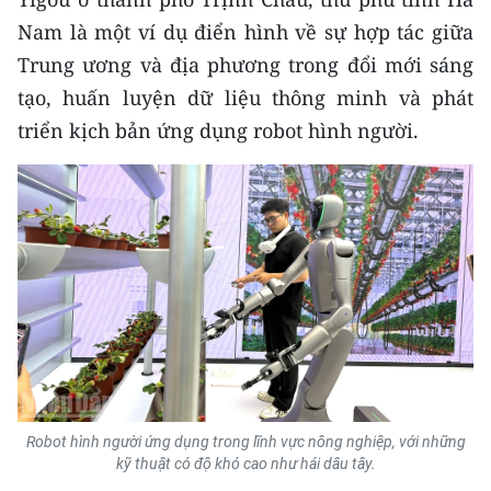
Nam là một ví dụ điển hình về sự hợp tác giữa
CHUYÊN ĐỀ
Trung ương và địa phương trong đổi mới sáng
tạo, huấn luyện dữ liệu thông minh và phát
CÁC CHUYÊN TRANG
triển kịch bản ứng dụng robot hình người.
VỀ BÁO NHÂN DÂN
THỜI NAY
NHÂN DÂN CUỐI TUẦN
NHÂN DÂN HẰNG THÁNG
MUA BÁO
ĐỌC BÁO IN
Robot hình người ứng dụng trong lĩnh vực nông nghiệp, với những
kỹ thuật có độ khó cao như hái dâu tây.