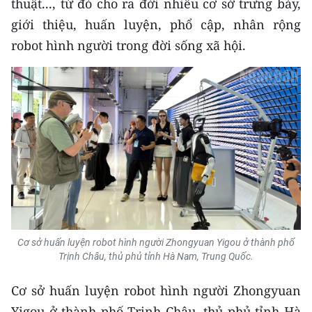
thuật..., từ đó cho ra đời nhiều cơ sở trưng bày,
TIN MỚI
giới thiệu, huấn luyện, phổ cập, nhân rộng
robot hình người trong đời sống xã hội.
TIN ĐỊA PHƯƠNG
Trung du và miền núi phía Bắc
Đồng bằng sông Hồng
Bắc Trung Bộ
Duyên hải Nam Trung Bộ và Tây
Nguyên
Đông Nam Bộ
Cơ sở huấn luyện robot hình người Zhongyuan Yigou ở thành phố
Đồng bằng sông Cửu Long
Trịnh Châu, thủ phủ tỉnh Hà Nam, Trung Quốc.
Chuyên trang Hà Nội
Cơ sở huấn luyện robot hình người Zhongyuan
Chuyên trang TP. Hồ Chí Minh
Yigou ở thành phố Trịnh Châu, thủ phủ tỉnh Hà