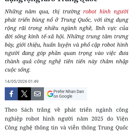
THỂ THAO
Những năm qua, thị trường
robot hình người
phát triển bùng nổ ở Trung Quốc, với ứng dụng
GIÁO DỤC
rộng rãi trong nhiều ngành nghề, lĩnh vực của
Y TẾ
đời sống kinh tế-xã hội. Những trung tâm trưng
bày, giới thiệu, huấn luyện và phổ cập robot hình
KHOA HỌC - CÔNG NGHỆ
người đang góp phần quan trọng vào việc đưa
thành quả công nghệ tiên tiến này thâm nhập
MÔI TRƯỜNG
cuộc sống.
BẠN ĐỌC
14/05/2026 01:49
Prefer Nhan Dan
KIỂM CHỨNG THÔNG TIN
on Google
TRI THỨC CHUYÊN SÂU
Theo Sách trắng về phát triển ngành công
nghiệp robot hình người năm 2025 do Viện
54 DÂN TỘC VIỆT NAM
Công nghệ thông tin và viễn thông Trung Quốc