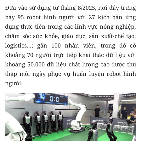
ENGLISH
Đưa vào sử dụng từ tháng 8/2025, nơi đây trưng
bày 95 robot hình người với 27 kịch bản ứng
中文
dụng thực tiễn trong các lĩnh vực nông nghiệp,
FRANÇAIS
chăm sóc sức khỏe, giáo dục, sản xuất-chế tạo,
logistics...; gần 100 nhân viên, trong đó có
РУССКИЙ
khoảng 70 người trực tiếp khai thác dữ liệu với
khoảng 50.000 dữ liệu chất lượng cao được thu
ESPAÑOL
thập mỗi ngày phục vụ huấn luyện robot hình
한국어
người.