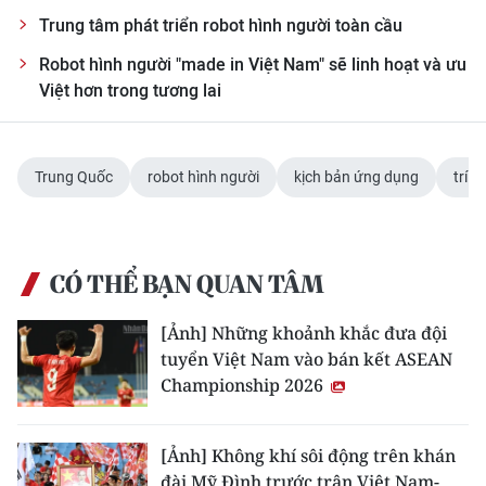
Trung tâm phát triển robot hình người toàn cầu
Robot hình người "made in Việt Nam" sẽ linh hoạt và ưu
Việt hơn trong tương lai
Trung Quốc
robot hình người
kịch bản ứng dụng
trí t
CÓ THỂ BẠN QUAN TÂM
[Ảnh] Những khoảnh khắc đưa đội
tuyển Việt Nam vào bán kết ASEAN
Championship 2026
[Ảnh] Không khí sôi động trên khán
đài Mỹ Đình trước trận Việt Nam-