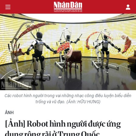
CHÍNH TRỊ
KINH TẾ
VĂN HÓA
XÃ HỘI
Các robot hình người trong vai những nhạc công điêu luyện biểu diễn
PHÁP LUẬT
trống và vũ đạo. (Ảnh: HỮU HƯNG)
ẢNH
DU LỊCH
[Ảnh] Robot hình người được ứng
THẾ GIỚI
dụng rộng rãi ở Trung Quốc