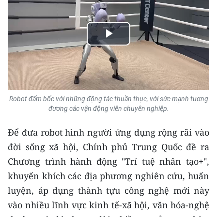
Media Pháp luật
Media Du lịch
Play
Media Thế giới
Video
Media Thể thao
Media Giáo dục
Robot đấm bốc với những động tác thuần thục, với sức mạnh tương
đương các vận động viên chuyên nghiệp.
Media Y tế
Media Khoa học - Công nghệ
Để đưa robot hình người ứng dụng rộng rãi vào
đời sống xã hội, Chính phủ Trung Quốc đề ra
Media Môi trường
Chương trình hành động "Trí tuệ nhân tạo+",
Ảnh
khuyến khích các địa phương nghiên cứu, huấn
luyện, áp dụng thành tựu công nghệ mới này
Infographic
vào nhiều lĩnh vực kinh tế-xã hội, văn hóa-nghệ