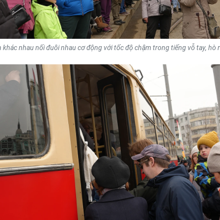
n khác nhau nối đuôi nhau cơ động với tốc độ chậm trong tiếng vỗ tay, hò 