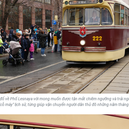
đổ về Phố Lesnaya với mong muốn được tận mắt chiêm ngưỡng và trải ngh
cỗ máy" lịch sử, từng giúp vận chuyển người dân thủ đô những năm tháng