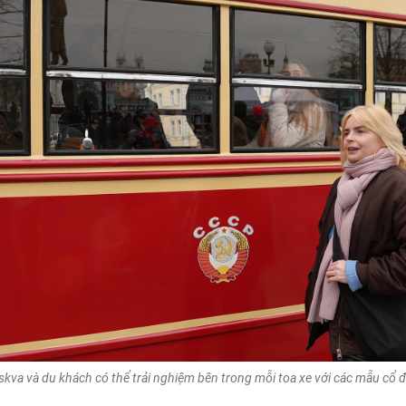
kva và du khách có thể trải nghiệm bên trong mỗi toa xe với các mẫu cổ đ