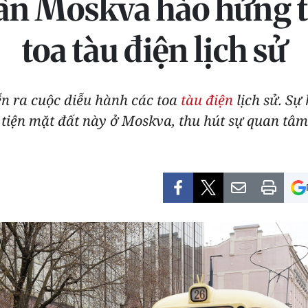
ân Moskva hào hứng t
toa tàu điện lịch sử
n ra cuộc diễu hành các toa
tàu điện
lịch sử. Sự
 tiện mặt đất này ở Moskva, thu hút sự quan tâ