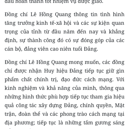
đấu hoàn thành tốt nhiệm vụ được giao.
Media Pháp luật
Đồng chí Lê Hồng Quang thông tin tình hình
Media Du lịch
tăng trưởng kinh tế-xã hội và các sự kiện quan
Media Thế giới
trọng của tỉnh từ đầu năm đến nay và khẳng
định, sự thành công đó có sự đóng góp của các
Media Thể thao
cán bộ, đảng viên cao niên tuổi Đảng.
Media Giáo dục
Đồng chí Lê Hồng Quang mong muốn, các đồng
Media Y tế
chí được nhận Huy hiệu Đảng tiếp tục giữ gìn
Media Khoa học - Công nghệ
phẩm chất chính trị, đạo đức cách mạng. Với
kinh nghiệm và khả năng của mình, thông qua
Media Môi trường
những hình thức phù hợp tiếp tục tham gia hiệu
Ảnh
quả công tác xây dựng Đảng, chính quyền, Mặt
trận, đoàn thể và các phong trào cách mạng tại
Infographic
địa phương; tiếp tục là những tấm gương sáng