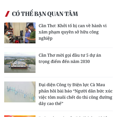
CHUYÊN ĐỀ
CÓ THỂ BẠN QUAN TÂM
CÁC CHUYÊN TRANG
Cần Thơ: Khởi tố bị can về hành vi
xâm phạm quyền sở hữu công
nghiệp
VỀ BÁO NHÂN DÂN
THỜI NAY
Cần Thơ mời gọi đầu tư 5 dự án
trọng điểm đến năm 2030
NHÂN DÂN CUỐI TUẦN
NHÂN DÂN HẰNG THÁNG
Đại diện Công ty Điện lực Cà Mau
MUA BÁO
phản hồi bài báo “Người dân bức xúc
việc tôm nuôi chết do thi công đường
ĐỌC BÁO IN
dây cao thế”