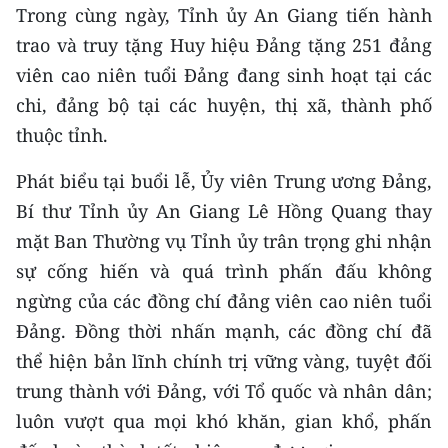
CHƯƠNG TRÌNH OCOP - MỖI XÃ
Trong cùng ngày, Tỉnh ủy An Giang tiến hành
MỘT SẢN PHẨM
trao và truy tặng Huy hiệu Đảng tặng 251 đảng
viên cao niên tuổi Đảng đang sinh hoạt tại các
RADIO
chi, đảng bộ tại các huyện, thị xã, thành phố
thuộc tỉnh.
MEDIA CENTER
Phát biểu tại buổi lễ, Ủy viên Trung ương Đảng,
E-Magazine
Bí thư Tỉnh ủy An Giang Lê Hồng Quang thay
Video
mặt Ban Thường vụ Tỉnh ủy trân trọng ghi nhận
sự cống hiến và quá trình phấn đấu không
Media Chính trị
ngừng của các đồng chí đảng viên cao niên tuổi
Media Kinh tế
Đảng. Đồng thời nhấn mạnh, các đồng chí đã
thể hiện bản lĩnh chính trị vững vàng, tuyệt đối
Media Văn hóa
trung thành với Đảng, với Tổ quốc và nhân dân;
Media Xã hội
luôn vượt qua mọi khó khăn, gian khổ, phấn