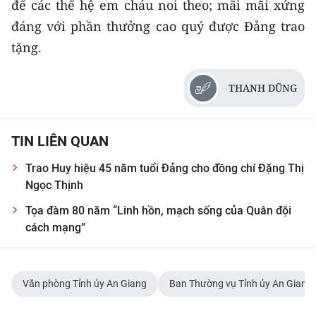
để các thế hệ em cháu noi theo; mãi mãi xứng
TIN MỚI
đáng với phần thưởng cao quý được Đảng trao
tặng.
TIN ĐỊA PHƯƠNG
Trung du và miền núi phía Bắc
THANH DŨNG
Đồng bằng sông Hồng
TIN LIÊN QUAN
Bắc Trung Bộ
Trao Huy hiệu 45 năm tuổi Đảng cho đồng chí Đặng Thị
Duyên hải Nam Trung Bộ và Tây
Ngọc Thịnh
Nguyên
Tọa đàm 80 năm “Linh hồn, mạch sống của Quân đội
Đông Nam Bộ
cách mạng”
Đồng bằng sông Cửu Long
Chuyên trang Hà Nội
Văn phòng Tỉnh ủy An Giang
Ban Thường vụ Tỉnh ủy An Giang
Chuyên trang TP. Hồ Chí Minh