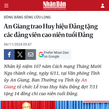
ĐỒNG BẰNG SÔNG CỬU LONG
An Giang trao Huy hiệu Đảng tặng
CHÍNH TRỊ
các đảng viên cao niên tuổi Đảng
KINH TẾ
06/11/2024 05:47
Prefer Nhan Dan
VĂN HÓA
on Google
Nhân kỷ niệm 107 năm Cách mạng Tháng Mười
XÃ HỘI
Nga thành công, ngày 6/11, tại Văn phòng Tỉnh
ủy An Giang, Ban Thường vụ Tỉnh ủy
An
PHÁP LUẬT
Giang
tổ chức Lễ trao Huy hiệu Đảng đợt 7/11
DU LỊCH
tặng 14 đồng chí cao niên tuổi Đảng.
THẾ GIỚI