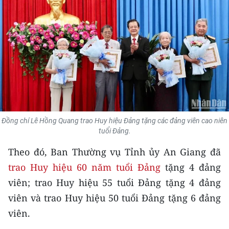
THỂ THAO
GIÁO DỤC
Y TẾ
KHOA HỌC - CÔNG NGHỆ
MÔI TRƯỜNG
Đồng chí Lê Hồng Quang trao Huy hiệu Đảng tặng các đảng viên cao niên
tuổi Đảng.
BẠN ĐỌC
Theo đó, Ban Thường vụ Tỉnh ủy An Giang đã
KIỂM CHỨNG THÔNG TIN
trao Huy hiệu 60 năm tuổi Đảng
tặng 4 đảng
viên; trao Huy hiệu 55 tuổi Đảng tặng 4 đảng
TRI THỨC CHUYÊN SÂU
viên và trao Huy hiệu 50 tuổi Đảng tặng 6 đảng
54 DÂN TỘC VIỆT NAM
viên.