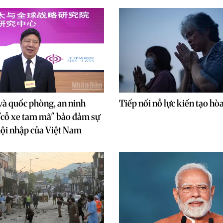
và quốc phòng, an ninh
Tiếp nối nỗ lực kiến tạo hò
"cỗ xe tam mã" bảo đảm sự
 hội nhập của Việt Nam