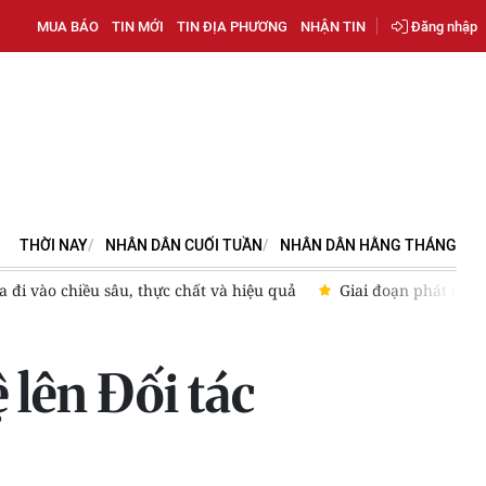
MUA BÁO
TIN MỚI
TIN ĐỊA PHƯƠNG
NHẬN TIN
Đăng nhập
THỜI NAY
NHÂN DÂN CUỐI TUẦN
NHÂN DÂN HẰNG THÁNG
 đi vào chiều sâu, thực chất và hiệu quả
Giai đoạn phát triể
lên Đối tác