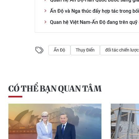
Ấn Độ và Nga thúc đẩy hợp tác trong bối
Quan hệ Việt Nam-Ấn Độ đang trên quỹ
Ấn Độ
Thụy Điển
đối tác chiến lược
CÓ THỂ BẠN QUAN TÂM