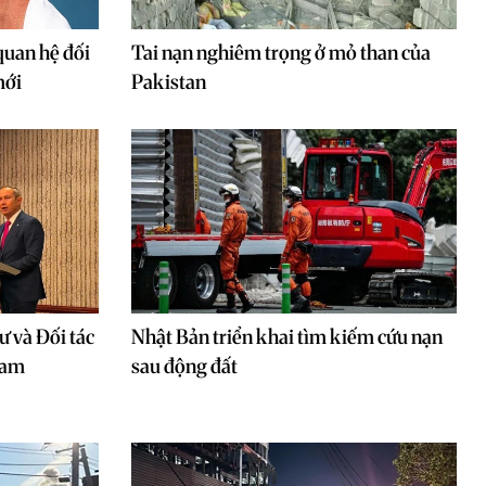
quan hệ đối
Tai nạn nghiêm trọng ở mỏ than của
mới
Pakistan
ư và Đối tác
Nhật Bản triển khai tìm kiếm cứu nạn
Nam
sau động đất