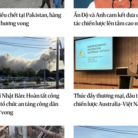
ều chết tại Pakistan, hàng
Ấn Độ và Anh cam kết đưa 
 thương vong
tác chiến lược lên tầm cao 
i Nhật Bản: Hoàn tất công
Thúc đẩy thương mại, đầu t
, tổ chức an táng công dân
chiến lược Australia-Việt 
ử vong