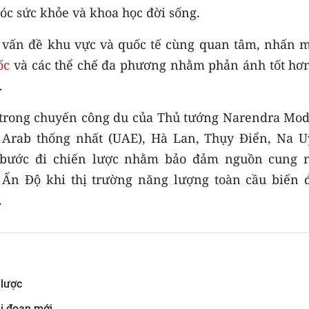
óc sức khỏe và khoa học đời sống.
c vấn đề khu vực và quốc tế cùng quan tâm, nhấn 
ốc
và các thể chế đa phương nhằm phản ánh tốt hơn
.
trong chuyến công du của Thủ tướng Narendra Modi
rab thống nhất (UAE), Hà Lan, Thụy Điển, Na U
à bước đi chiến lược nhằm bảo đảm nguồn cung 
a Ấn Độ khi thị trường năng lượng toàn cầu biến 
.
 lược
i đoạn mới