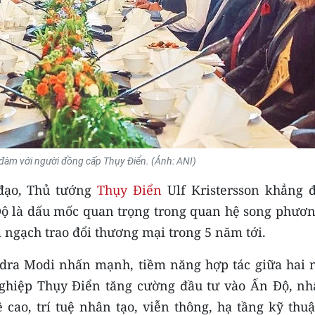
đàm với người đồng cấp Thụy Điển. (Ảnh: ANI)
đạo, Thủ tướng
Thụy Điển
Ulf Kristersson khẳng đ
ộ là dấu mốc quan trọng trong quan hệ song phươn
 ngạch trao đổi thương mại trong 5 năm tới.
dra Modi nhấn mạnh, tiềm năng hợp tác giữa hai 
ghiệp Thụy Điển tăng cường đầu tư vào Ấn Độ, nhấ
cao, trí tuệ nhân tạo, viễn thông, hạ tầng kỹ thuậ