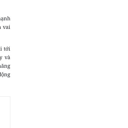
mạnh
 vai
 tới
y và
năng
động