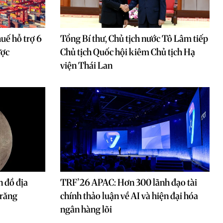
uế hỗ trợ 6
Tổng Bí thư, Chủ tịch nước Tô Lâm tiếp
ược
Chủ tịch Quốc hội kiêm Chủ tịch Hạ
viện Thái Lan
 đồ địa
TRF’26 APAC: Hơn 300 lãnh đạo tài
Trăng
chính thảo luận về AI và hiện đại hóa
ngân hàng lõi