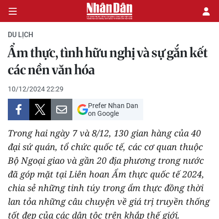
DU LỊCH
Ẩm thực, tình hữu nghị và sự gắn kết
CHÍNH TRỊ
các nền văn hóa
KINH TẾ
10/12/2024 22:29
Prefer Nhan Dan
VĂN HÓA
on Google
Trong hai ngày 7 và 8/12, 130 gian hàng của 40
XÃ HỘI
đại sứ quán, tổ chức quốc tế, các cơ quan thuộc
Bộ Ngoại giao và gần 20 địa phương trong nước
PHÁP LUẬT
đã góp mặt tại Liên hoan Ẩm thực quốc tế 2024,
DU LỊCH
chia sẻ những tinh túy trong ẩm thực đồng thời
lan tỏa những câu chuyện về giá trị truyền thống
THẾ GIỚI
tốt đẹp của các dân tộc trên khắp thế giới.