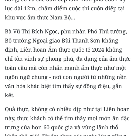
TIN MỚI
lục dài 12m, chấm điểm cuộc thi cuốn diếp tại
khu vực ẩm thực Nam Bộ...
TIN ĐỊA PHƯƠNG
Bà Vũ Thị Bích Ngọc, phu nhân Phó Thủ tướng,
Trung du và miền núi phía Bắc
Bộ trưởng Ngoại giao Bùi Thanh Sơn khẳng
Đồng bằng sông Hồng
định, Liên hoan Ẩm thực quốc tế 2024 không
chỉ tôn vinh sự phong phú, đa dạng của ẩm thực
Bắc Trung Bộ
toàn cầu mà còn nhấn mạnh ẩm thực như một
Duyên hải Nam Trung Bộ và Tây
ngôn ngữ chung - nơi con người từ những nền
Nguyên
văn hóa khác biệt tìm thấy sự đồng điệu, gắn
kết.
Đông Nam Bộ
Đồng bằng sông Cửu Long
Quả thực, không có nhiều dịp như tại Liên hoan
này, thực khách có thể tìm thấy mọi món ăn đặc
Chuyên trang Hà Nội
trưng của hơn 60 quốc gia và vùng lãnh thổ
Chuyên trang TP. Hồ Chí Minh