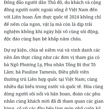
Media Pháp luật
Ðông đảo người dân Thủ đô, du khách và cộng
đồng người nước ngoài sống ở Việt Nam đến
Media Du lịch
với Liên hoan Ẩm thực quốc tế 2024 không chỉ
Media Thế giới
để nếm của ngon, vật lạ mà còn là dịp trải
nghiệm không khí ngày hội vô cùng sôi động,
Media Thể thao
độc đáo cùng bạn bè khắp năm châu.
Media Giáo dục
Dự sự kiện, chia sẻ niềm vui và vinh danh các
Media Y tế
nền ẩm thực cũng như các đơn vị tham gia có
bà Ngô Phương Ly, Phu nhân Tổng Bí thư Tô
Media Khoa học - Công nghệ
Lâm; bà Pauline Tamesis, Ðiều phối viên
Media Môi trường
thường trú Liên hợp quốc tại Việt Nam; cùng
nhiều đại biểu trong nước và quốc tế. Hòa cùng
Ảnh
dòng người sôi nổi và hân hoan, đoàn các phu
Infographic
nhân cùng khách mời đã đi tham quan các gian
hàng, cổ vũ các đầu bếp làm món phở cuốn kỷ