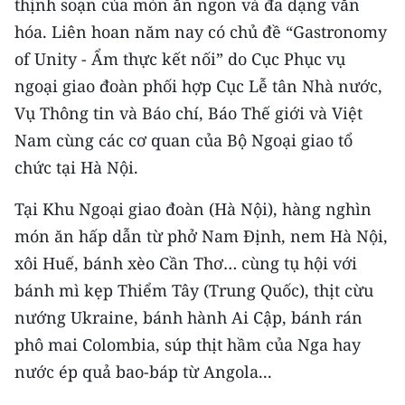
thịnh soạn của món ăn ngon và đa dạng văn
CHƯƠNG TRÌNH OCOP - MỖI XÃ
MỘT SẢN PHẨM
hóa. Liên hoan năm nay có chủ đề “Gastronomy
of Unity - Ẩm thực kết nối” do Cục Phục vụ
ngoại giao đoàn phối hợp Cục Lễ tân Nhà nước,
RADIO
Vụ Thông tin và Báo chí, Báo Thế giới và Việt
MEDIA CENTER
Nam cùng các cơ quan của Bộ Ngoại giao tổ
chức tại Hà Nội.
E-Magazine
Tại Khu Ngoại giao đoàn (Hà Nội), hàng nghìn
Video
món ăn hấp dẫn từ phở Nam Ðịnh, nem Hà Nội,
Media Chính trị
xôi Huế, bánh xèo Cần Thơ… cùng tụ hội với
bánh mì kẹp Thiểm Tây (Trung Quốc), thịt cừu
Media Kinh tế
nướng Ukraine, bánh hành Ai Cập, bánh rán
Media Văn hóa
phô mai Colombia, súp thịt hầm của Nga hay
nước ép quả bao-báp từ Angola...
Media Xã hội