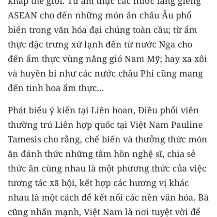
khắp thế giới. Từ ẩm thực các nước láng giềng
ASEAN cho đến những món ăn châu Âu phổ
CHUYÊN ĐỀ
biến trong văn hóa đại chúng toàn cầu; từ ẩm
thực đặc trưng xứ lạnh đến từ nước Nga cho
CÁC CHUYÊN TRANG
đến ẩm thực vùng nắng gió Nam Mỹ; hay xa xôi
và huyền bí như các nước châu Phi cũng mang
VỀ BÁO NHÂN DÂN
đến tinh hoa ẩm thực...
THỜI NAY
Phát biểu ý kiến tại Liên hoan, Ðiều phối viên
NHÂN DÂN CUỐI TUẦN
thường trú Liên hợp quốc tại Việt Nam Pauline
Tamesis cho rằng, chế biến và thưởng thức món
NHÂN DÂN HẰNG THÁNG
ăn đánh thức những tâm hồn nghệ sĩ, chia sẻ
thức ăn cùng nhau là một phương thức của việc
MUA BÁO
tương tác xã hội, kết hợp các hương vị khác
ĐỌC BÁO IN
nhau là một cách để kết nối các nền văn hóa. Bà
cũng nhấn mạnh, Việt Nam là nơi tuyệt vời để