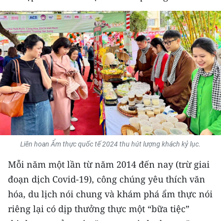
THỂ THAO
GIÁO DỤC
Y TẾ
KHOA HỌC - CÔNG NGHỆ
MÔI TRƯỜNG
BẠN ĐỌC
Liên hoan Ẩm thực quốc tế 2024 thu hút lượng khách kỷ lục.
KIỂM CHỨNG THÔNG TIN
Mỗi năm một lần từ năm 2014 đến nay (trừ giai
TRI THỨC CHUYÊN SÂU
đoạn dịch Covid-19), công chúng yêu thích văn
hóa, du lịch nói chung và khám phá ẩm thực nói
54 DÂN TỘC VIỆT NAM
riêng lại có dịp thưởng thực một “bữa tiệc”