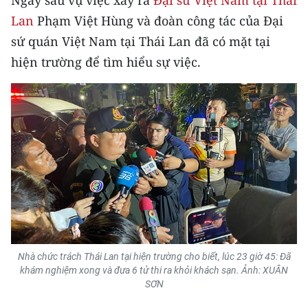
Ngay sau vụ việc xảy ra
Đại sứ Việt Nam tại Thái
CHƯƠNG TRÌNH OCOP - MỖI XÃ
Lan
Phạm Việt Hùng và đoàn công tác của Đại
MỘT SẢN PHẨM
sứ quán Việt Nam tại Thái Lan đã có mặt tại
hiện trường để tìm hiểu sự việc.
RADIO
MEDIA CENTER
E-Magazine
Video
Media Chính trị
Media Kinh tế
Media Văn hóa
Nhà chức trách Thái Lan tại hiện trường cho biết, lúc 23 giờ 45: Đã
khám nghiệm xong và đưa 6 tử thi ra khỏi khách sạn. Ảnh: XUÂN
Media Xã hội
SƠN