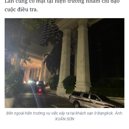
Lan cũng có mặt tại hiện trường nhằm chỉ đạo
TIN MỚI
cuộc điều tra.
TIN ĐỊA PHƯƠNG
Trung du và miền núi phía Bắc
Đồng bằng sông Hồng
Bắc Trung Bộ
Duyên hải Nam Trung Bộ và Tây
Nguyên
Đông Nam Bộ
Đồng bằng sông Cửu Long
Bên ngoài hiện trường vụ việc xảy ra tại khách sạn ở Bangkok.
Ảnh:
Chuyên trang Hà Nội
XUÂN SƠN
Chuyên trang TP. Hồ Chí Minh