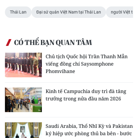
ENGLISH
Thái Lan
Đại sứ quán Việt Nam tại Thái Lan
người Việt tại
中文
FRANÇAIS
CÓ THỂ BẠN QUAN TÂM
РУССКИЙ
Chủ tịch Quốc hội Trần Thanh Mẫn
ESPAÑOL
viếng đồng chí Saysomphone
Phomvihane
한국어
Kinh tế Campuchia duy trì đà tăng
trưởng trong nửa đầu năm 2026
Saudi Arabia, Thổ Nhĩ Kỳ và Pakistan
ký hiệp ước phòng thủ ba bên - bước