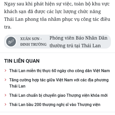
Ngay sau khi phát hiện sự việc, toàn bộ khu vực
CHUYÊN ĐỀ
khách sạn đã được các lực lượng chức năng
Thái Lan phong tỏa nhằm phục vụ công tác điều
CÁC CHUYÊN TRANG
tra.
Phóng viên Báo Nhân Dân
XUÂN SƠN -
VỀ BÁO NHÂN DÂN
ĐINH TRƯỜNG
thường trú tại Thái Lan
THỜI NAY
TIN LIÊN QUAN
NHÂN DÂN CUỐI TUẦN
Thái Lan miễn thị thực 60 ngày cho công dân Việt Nam
NHÂN DÂN HẰNG THÁNG
Tăng cường hợp tác giữa Việt Nam với các địa phương
Thái Lan
MUA BÁO
Thái Lan chuẩn bị chuyển giao Thượng viện khóa mới
ĐỌC BÁO IN
Thái Lan bầu 200 thượng nghị sĩ vào Thượng viện