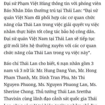
Media Pháp luật
Đại sứ Phạm Việt Hùng thông tin với phóng viên
Báo Nhân Dân thường trú tại Thái Lan: “Đại sứ
Media Du lịch
quán Việt Nam đã phối hợp các cơ quan chức
Media Thế giới
năng của Thái Lan trong việc giải quyết vụ việc
nhằm thực hiện tốt công tác bảo hộ công dân.
Media Thể thao
Đại sứ quán Việt Nam tại Thái Lan sẽ tiếp tục
Media Giáo dục
giữ mối liên hệ thường xuyên với các cơ quan
chức năng của Thái Lan trong vụ việc này”.
Media Y tế
Báo chí Thái Lan cho biết, 6 nạn nhân gồm 3
Media Khoa học - Công nghệ
nam và 3 nữ là: Mr. Hung Dang Van, Mr. Hong
Media Môi trường
Pham Thanh, Mr. Dinh Tran Phu, Ms Thi
Nguyen Phuong, Ms. Nguyen Phuong Lan, Ms.
Ảnh
Sherine Chong. Thủ tướng Thái Lan Srettha
Infographic
Thavisin cùng lãnh đạo cảnh sát quốc gia Thái