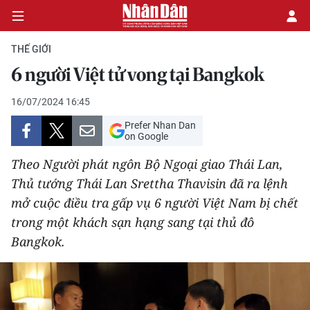
THẾ GIỚI
6 người Việt tử vong tại Bangkok
CHÍNH TRỊ
16/07/2024 16:45
Prefer Nhan Dan
KINH TẾ
on Google
VĂN HÓA
Theo Người phát ngôn Bộ Ngoại giao Thái Lan,
Thủ tướng Thái Lan Srettha Thavisin đã ra lệnh
XÃ HỘI
mở cuộc điều tra gấp vụ 6 người Việt Nam bị chết
trong một khách sạn hạng sang tại thủ đô
PHÁP LUẬT
Bangkok.
DU LỊCH
THẾ GIỚI