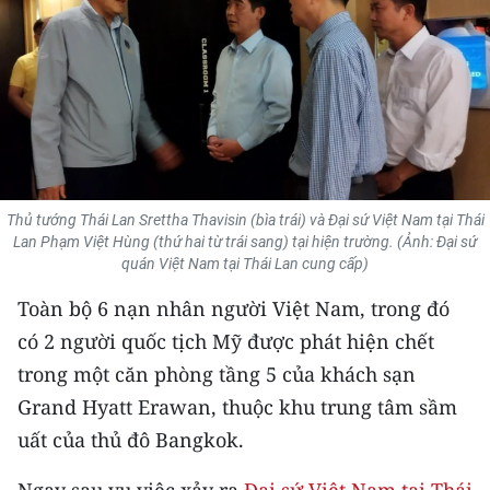
THỂ THAO
GIÁO DỤC
Y TẾ
KHOA HỌC - CÔNG NGHỆ
Thủ tướng Thái Lan Srettha Thavisin (bìa trái) và Đại sứ Việt Nam tại Thái
MÔI TRƯỜNG
Lan Phạm Việt Hùng (thứ hai từ trái sang) tại hiện trường. (Ảnh: Đại sứ
quán Việt Nam tại Thái Lan cung cấp)
BẠN ĐỌC
Toàn bộ 6 nạn nhân người Việt Nam, trong đó
có 2 người quốc tịch Mỹ được phát hiện chết
KIỂM CHỨNG THÔNG TIN
trong một căn phòng tầng 5 của khách sạn
TRI THỨC CHUYÊN SÂU
Grand Hyatt Erawan, thuộc khu trung tâm sầm
uất của thủ đô Bangkok.
54 DÂN TỘC VIỆT NAM