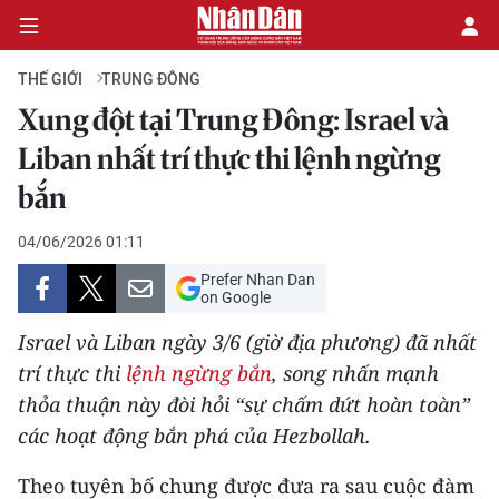
THẾ GIỚI
TRUNG ĐÔNG
Xung đột tại Trung Đông: Israel và
CHÍNH TRỊ
Liban nhất trí thực thi lệnh ngừng
bắn
KINH TẾ
04/06/2026 01:11
VĂN HÓA
Prefer Nhan Dan
on Google
XÃ HỘI
Israel và Liban ngày 3/6 (giờ địa phương) đã nhất
PHÁP LUẬT
trí thực thi
lệnh ngừng bắn
, song nhấn mạnh
thỏa thuận này đòi hỏi “sự chấm dứt hoàn toàn”
DU LỊCH
các hoạt động bắn phá của Hezbollah.
THẾ GIỚI
Theo tuyên bố chung được đưa ra sau cuộc đàm