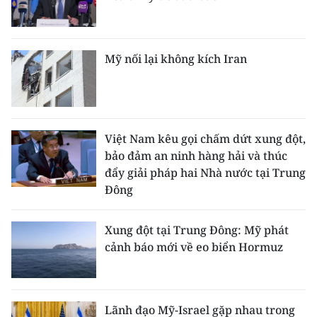
CHUYÊN ĐỀ
Mỹ nối lại không kích Iran
CÁC CHUYÊN TRANG
VỀ BÁO NHÂN DÂN
Việt Nam kêu gọi chấm dứt xung đột,
THỜI NAY
bảo đảm an ninh hàng hải và thúc
đẩy giải pháp hai Nhà nước tại Trung
NHÂN DÂN CUỐI TUẦN
Đông
NHÂN DÂN HẰNG THÁNG
Xung đột tại Trung Đông: Mỹ phát
MUA BÁO
cảnh báo mới về eo biển Hormuz
ĐỌC BÁO IN
Lãnh đạo Mỹ-Israel gặp nhau trong