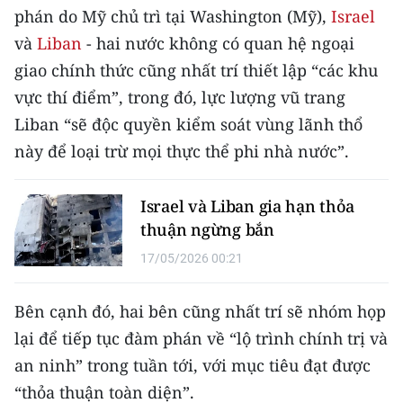
phán do Mỹ chủ trì tại Washington (Mỹ),
Israel
THỂ THAO
và
Liban
- hai nước không có quan hệ ngoại
GIÁO DỤC
giao chính thức cũng nhất trí thiết lập “các khu
vực thí điểm”, trong đó, lực lượng vũ trang
Y TẾ
Liban “sẽ độc quyền kiểm soát vùng lãnh thổ
này để loại trừ mọi thực thể phi nhà nước”.
KHOA HỌC - CÔNG NGHỆ
MÔI TRƯỜNG
Israel và Liban gia hạn thỏa
thuận ngừng bắn
BẠN ĐỌC
17/05/2026 00:21
KIỂM CHỨNG THÔNG TIN
Bên cạnh đó, hai bên cũng nhất trí sẽ nhóm họp
TRI THỨC CHUYÊN SÂU
lại để tiếp tục đàm phán về “lộ trình chính trị và
an ninh” trong tuần tới, với mục tiêu đạt được
54 DÂN TỘC VIỆT NAM
“thỏa thuận toàn diện”.