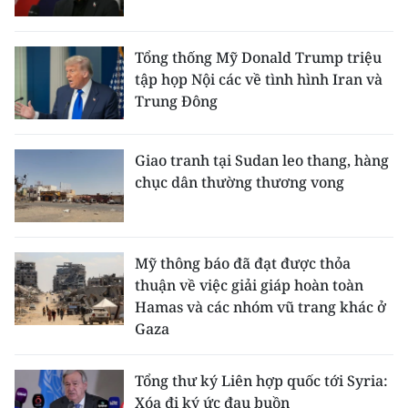
TIN MỚI
Tổng thống Mỹ Donald Trump triệu
TIN ĐỊA PHƯƠNG
tập họp Nội các về tình hình Iran và
Trung Đông
Trung du và miền núi phía Bắc
Đồng bằng sông Hồng
Giao tranh tại Sudan leo thang, hàng
chục dân thường thương vong
Bắc Trung Bộ
Duyên hải Nam Trung Bộ và Tây
Nguyên
Mỹ thông báo đã đạt được thỏa
Đông Nam Bộ
thuận về việc giải giáp hoàn toàn
Hamas và các nhóm vũ trang khác ở
Đồng bằng sông Cửu Long
Gaza
Chuyên trang Hà Nội
Tổng thư ký Liên hợp quốc tới Syria:
Xóa đi ký ức đau buồn
Chuyên trang TP. Hồ Chí Minh