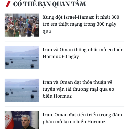
Media Pháp luật
CÓ THỂ BẠN QUAN TÂM
Media Du lịch
Xung đột Israel-Hamas: Ít nhất 300
trẻ em thiệt mạng trong 300 ngày
Media Thế giới
qua
Media Thể thao
Iran và Oman thống nhất mở eo biển
Media Giáo dục
Hormuz 60 ngày
Media Y tế
Media Khoa học - Công nghệ
Iran và Oman đạt thỏa thuận về
tuyến vận tải thương mại qua eo
Media Môi trường
biển Hormuz
Ảnh
Iran, Oman đạt tiến triển trong đàm
Infographic
phán mở lại eo biển Hormuz