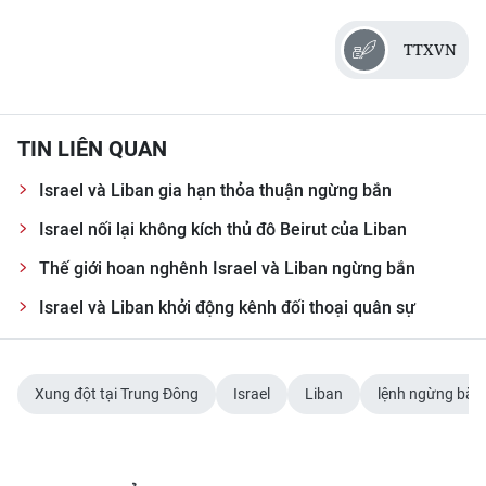
CHƯƠNG TRÌNH OCOP - MỖI XÃ
MỘT SẢN PHẨM
TTXVN
RADIO
TIN LIÊN QUAN
MEDIA CENTER
Israel và Liban gia hạn thỏa thuận ngừng bắn
E-Magazine
Israel nối lại không kích thủ đô Beirut của Liban
Video
Thế giới hoan nghênh Israel và Liban ngừng bắn
Media Chính trị
Israel và Liban khởi động kênh đối thoại quân sự
Media Kinh tế
Xung đột tại Trung Đông
Israel
Liban
lệnh ngừng bắn
Media Văn hóa
Media Xã hội