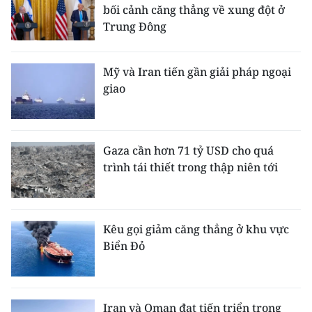
ENGLISH
bối cảnh căng thẳng về xung đột ở
Trung Đông
中文
Mỹ và Iran tiến gần giải pháp ngoại
FRANÇAIS
giao
РУССКИЙ
ESPAÑOL
Gaza cần hơn 71 tỷ USD cho quá
trình tái thiết trong thập niên tới
한국어
Kêu gọi giảm căng thẳng ở khu vực
Biển Đỏ
Iran và Oman đạt tiến triển trong