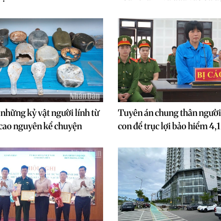
những kỷ vật người lính từ
Tuyên án chung thân người
 cao nguyên kể chuyện
con để trục lợi bảo hiểm 4,