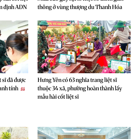
ám định ADN
thông ở vùng thượng du Thanh Hóa
 sĩ đã được
Hưng Yên có 63 nghĩa trang liệt sĩ
anh tính
thuộc 34 xã, phường hoàn thành lấy
mẫu hài cốt liệt sĩ