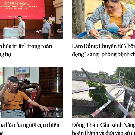
 hóa tri ân” trong toàn
Lâm Đồng: Chuyển từ “chốn
ng bộ
động" sang “phòng bệnh c
oa lửa của người cựu chiến
Đồng Tháp: Cầu Kênh Năng
hệ
hoàn thành và đưa vào sử 