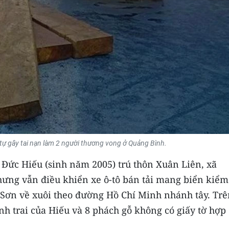
 tự gây tai nạn làm 2 người thương vong ở Quảng Bình.
 Đức Hiếu (sinh năm 2005) trú thôn Xuân Liên, xã
hưng vẫn điều khiển xe ô-tô bán tải mang biển kiểm
 Sơn về xuôi theo đường Hồ Chí Minh nhánh tây. Trê
nh trai của Hiếu và 8 phách gỗ không có giấy tờ hợp