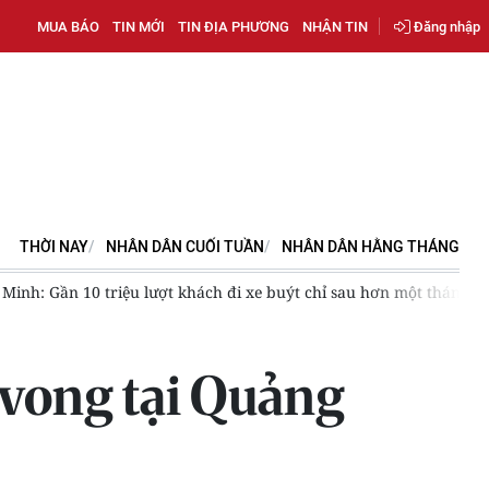
MUA BÁO
TIN MỚI
TIN ĐỊA PHƯƠNG
NHẬN TIN
Đăng nhập
THỜI NAY
NHÂN DÂN CUỐI TUẦN
NHÂN DÂN HẰNG THÁNG
Gần 10 triệu lượt khách đi xe buýt chỉ sau hơn một tháng
Đi t
ử vong tại Quảng