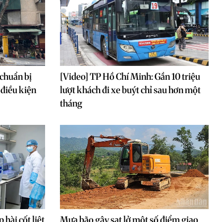
chuẩn bị
[Video] TP Hồ Chí Minh: Gần 10 triệu
 điều kiện
lượt khách đi xe buýt chỉ sau hơn một
tháng
hài cốt liệt
Mưa bão gây sạt lở một số điểm giao