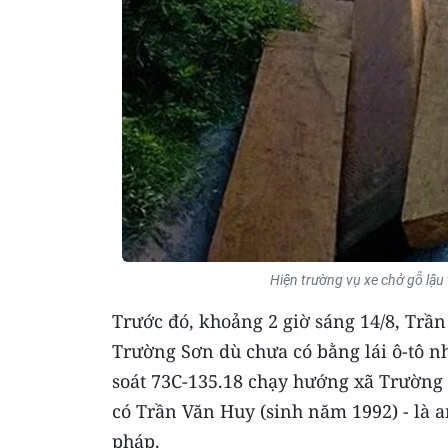
Hiện trường vụ xe chở gỗ lậu
Trước đó, khoảng 2 giờ sáng 14/8, Trần
Trường Sơn dù chưa có bằng lái ô-tô n
soát 73C-135.18 chạy hướng xã Trường
có Trần Văn Huy (sinh năm 1992) - là a
pháp.