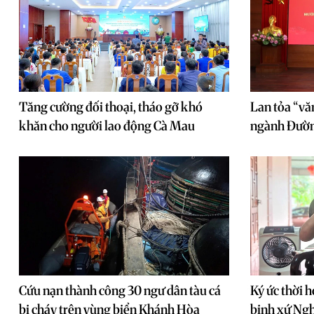
Tăng cường đối thoại, tháo gỡ khó
Lan tỏa “văn
khăn cho người lao động Cà Mau
ngành Đườ
Cứu nạn thành công 30 ngư dân tàu cá
Ký ức thời h
bị cháy trên vùng biển Khánh Hòa
binh xứ Ng