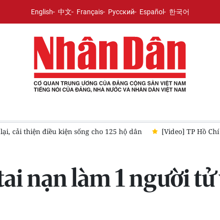
English
中文
Français
Русский
Español
한국어
thiện điều kiện sống cho 125 hộ dân
[Video] TP Hồ Chí Minh: 
 tai nạn làm 1 người t