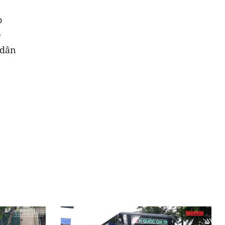
o
ề
 dân