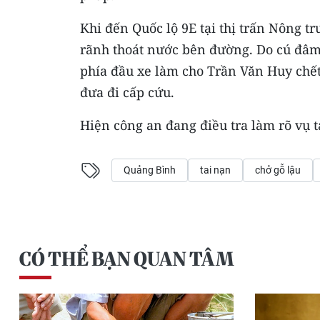
Khi đến Quốc lộ 9E tại thị trấn Nông t
rãnh thoát nước bên đường. Do cú đâm 
phía đầu xe làm cho Trần Văn Huy chết
đưa đi cấp cứu.
Hiện công an đang điều tra làm rõ vụ 
Quảng Bình
tai nạn
chở gỗ lậu
CÓ THỂ BẠN QUAN TÂM