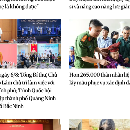
mẹ là không được"
sĩ và nâng cao năng lực gi
ngày 6/8: Tổng Bí thư, Chủ
Hơn 265.000 thân nhân liệt
 Lâm chủ trì làm việc với
lấy mẫu phục vụ xác định d
nh phủ; Trình Quốc hội
lập thành phố Quảng Ninh
ố Bắc Ninh