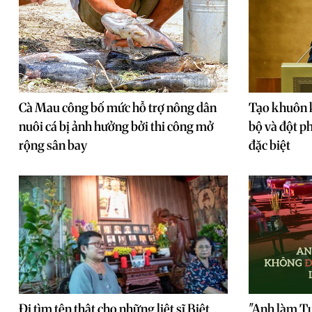
Cà Mau công bố mức hỗ trợ nông dân
Tạo khuôn k
nuôi cá bị ảnh hưởng bởi thi công mở
bộ và đột ph
rộng sân bay
đặc biệt
Đi tìm tên thật cho những liệt sĩ Biệt
"Anh làm T