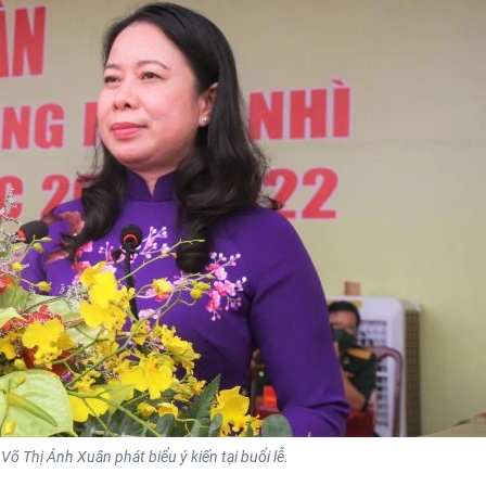
õ Thị Ánh Xuân phát biểu ý kiến tại buổi lễ.