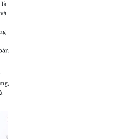
 là
 và
ơng
 bản
g
ung,
à