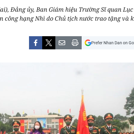
Nai), Đảng ủy, Ban Giám hiệu Trường Sĩ quan Lục
 công hạng Nhì do Chủ tịch nước trao tặng và k
Prefer Nhan Dan on Go