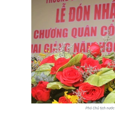
Phó Chủ tịch nước V