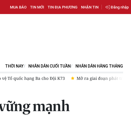
MUA BÁO
TIN MỚI
TIN ĐỊA PHƯƠNG
NHẬN TIN
Đăng nhập
THỜI NAY
NHÂN DÂN CUỐI TUẦN
NHÂN DÂN HẰNG THÁNG
vệ Tổ quốc hạng Ba cho Đội K73
Mở ra giai đoạn phát triển 
2 vững mạnh