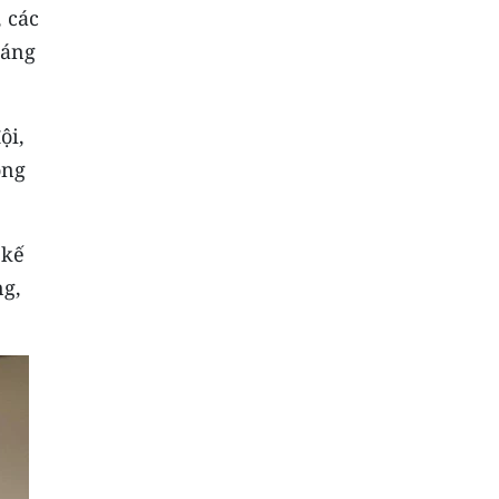
 các
sáng
ội,
ồng
 kế
ng,