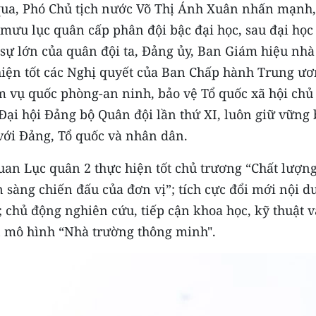
qua, Phó Chủ tịch nước Võ Thị Ánh Xuân nhấn mạnh,
 mưu lục quân cấp phân đội bậc đại học, sau đại học
sự lớn của quân đội ta, Đảng ủy, Ban Giám hiệu nhà
 hiện tốt các Nghị quyết của Ban Chấp hành Trung ư
ệm vụ quốc phòng-an ninh, bảo vệ Tổ quốc xã hội chủ
Đại hội Đảng bộ Quân đội lần thứ XI, luôn giữ vững
 với Đảng, Tổ quốc và nhân dân.
uan Lục quân 2 thực hiện tốt chủ trương “Chất lượn
 sàng chiến đấu của đơn vị”; tích cực đổi mới nội d
 chủ động nghiên cứu, tiếp cận khoa học, kỹ thuật v
n mô hình “Nhà trường thông minh".