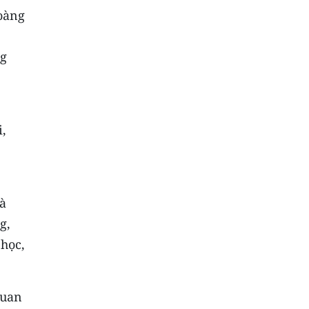
Hoàng
ng
i,
à
g,
 học,
quan