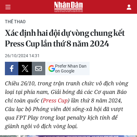
THỂ THAO
Xác định hai đội dự vòng chung kết
CHÍNH TRỊ
Press Cup lần thứ 8 năm 2024
KINH TẾ
26/10/2024 14:31
Prefer Nhan Dan
VĂN HÓA
on Google
Chiều 26/10, trong trận tranh chức vô địch vòng
XÃ HỘI
loại tại phía nam, Giải bóng đá các Cơ quan Báo
chí toàn quốc (
Press Cup
) lần thứ 8 năm 2024,
PHÁP LUẬT
Câu lạc bộ Phóng viên đời sống-xã hội đã vượt
DU LỊCH
qua FPT Play trong loạt penalty kịch tính để
giành ngôi vô địch vòng loại.
THẾ GIỚI