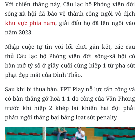
CHƯƠNG TRÌNH OCOP - MỖI XÃ
Với chiến thắng này, Câu lạc bộ Phóng viên đời
MỘT SẢN PHẨM
sống-xã hội đã bảo vệ thành công ngôi vô địch
khu vực phía nam
, giải đấu họ đã lên ngôi vào
RADIO
năm 2023.
MEDIA CENTER
Nhập cuộc tự tin với lối chơi gắn kết, các cầu
thủ Câu lạc bộ Phóng viên đời sống-xã hội có
E-Magazine
bàn mở tỷ số ở giây cuối cùng hiệp 1 từ pha sút
Video
phạt đẹp mắt của Đình Thảo.
Media Chính trị
Sau khi bị thua bàn, FPT Play nỗ lực tấn công và
có bàn thắng gỡ hoà 1-1 do công của Văn Phong
Media Kinh tế
trước khi hiệp 2 khép lại khiến hai đội phải
Media Văn hóa
phân ngôi thắng bại bằng loạt sút penalty.
Media Xã hội