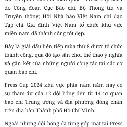
TIN MỚI
do Công đoàn Cục Báo chí, Bộ Thông tin và
Truyền thông; Hội Nhà báo Việt Nam chỉ đạo
TIN ĐỊA PHƯƠNG
Tạp chí Gia đình Việt Nam tổ chức khu vực
Trung du và miền núi phía Bắc
miền nam đã thành công tốt đẹp.
Đồng bằng sông Hồng
Đây là giải đấu liên tiếp mùa thứ 8 được tổ chức
thành công, qua đó tạo sân chơi thể thao ý nghĩa
Bắc Trung Bộ
và gắn kết của những người công tác tại các cơ
Duyên hải Nam Trung Bộ và Tây
quan báo chí.
Nguyên
Press Cup 2024 khu vực phía nam năm nay có
Đông Nam Bộ
sự tham dự của 12 đội bóng đến từ 14 cơ quan
Đồng bằng sông Cửu Long
báo chí Trung ương và địa phương đóng chân
trên địa bàn Thành phố Hồ Chí Minh.
Chuyên trang Hà Nội
Ngoài những đội bóng đã từng góp mặt tại Press
Chuyên trang TP. Hồ Chí Minh