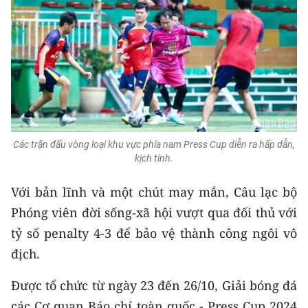
Media Pháp luật
Media Du lịch
Media Thế giới
Media Thể thao
Media Giáo dục
Các trận đấu vòng loại khu vực phía nam Press Cup diễn ra hấp dẫn,
Media Y tế
kịch tính.
Media Khoa học - Công nghệ
Với bản lĩnh và một chút may mắn, Câu lạc bộ
Phóng viên đời sống-xã hội vượt qua đối thủ với
Media Môi trường
tỷ số penalty 4-3 để bảo vệ thành công ngôi vô
Ảnh
địch.
Infographic
Được tổ chức từ ngày 23 đến 26/10, Giải bóng đá
các Cơ quan Báo chí toàn quốc - Press Cup 2024