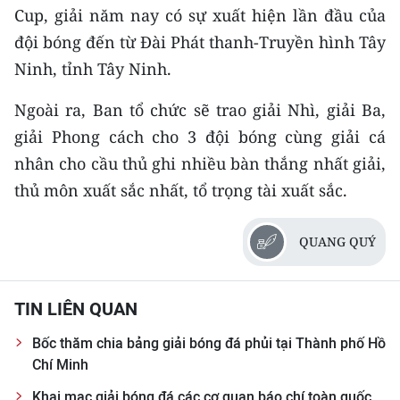
Cup, giải năm nay có sự xuất hiện lần đầu của
CHUYÊN ĐỀ
đội bóng đến từ Đài Phát thanh-Truyền hình Tây
Ninh, tỉnh Tây Ninh.
CÁC CHUYÊN TRANG
Ngoài ra, Ban tổ chức sẽ trao giải Nhì, giải Ba,
giải Phong cách cho 3 đội bóng cùng giải cá
VỀ BÁO NHÂN DÂN
nhân cho cầu thủ ghi nhiều bàn thắng nhất giải,
THỜI NAY
thủ môn xuất sắc nhất, tổ trọng tài xuất sắc.
NHÂN DÂN CUỐI TUẦN
QUANG QUÝ
NHÂN DÂN HẰNG THÁNG
TIN LIÊN QUAN
MUA BÁO
Bốc thăm chia bảng giải bóng đá phủi tại Thành phố Hồ
ĐỌC BÁO IN
Chí Minh
Khai mạc giải bóng đá các cơ quan báo chí toàn quốc