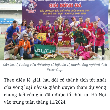
THỂ THAO
GIÁO DỤC
Y TẾ
KHOA HỌC - CÔNG NGHỆ
MÔI TRƯỜNG
BẠN ĐỌC
Câu lạc bộ Phóng viên đời sống-xã hội bảo vệ thành công ngôi vô địch
Press Cup.
KIỂM CHỨNG THÔNG TIN
Theo điều lệ giải, hai đội có thành tích tốt nhất
của vòng loại này sẽ giành quyền tham dự vòng
TRI THỨC CHUYÊN SÂU
chung kết của giải đấu được tổ chức tại Hà Nội
54 DÂN TỘC VIỆT NAM
vào trung tuần tháng 11/2024.