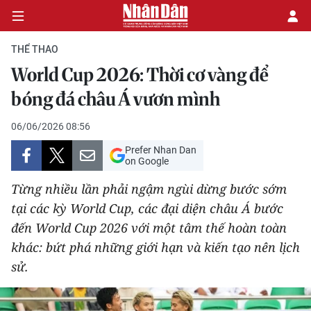
THỂ THAO
World Cup 2026: Thời cơ vàng để
CHÍNH TRỊ
bóng đá châu Á vươn mình
KINH TẾ
06/06/2026 08:56
Prefer Nhan Dan
VĂN HÓA
on Google
Từng nhiều lần phải ngậm ngùi dừng bước sớm
XÃ HỘI
tại các kỳ World Cup, các đại diện châu Á bước
đến World Cup 2026 với một tâm thế hoàn toàn
PHÁP LUẬT
khác: bứt phá những giới hạn và kiến tạo nên lịch
DU LỊCH
sử.
THẾ GIỚI