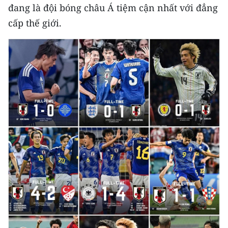
ENGLISH
đang là đội bóng châu Á tiệm cận nhất với đẳng
cấp thế giới.
中文
FRANÇAIS
РУССКИЙ
ESPAÑOL
한국어