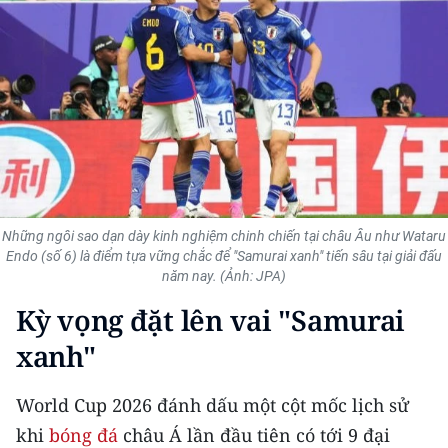
THỂ THAO
GIÁO DỤC
Y TẾ
KHOA HỌC - CÔNG NGHỆ
MÔI TRƯỜNG
Những ngôi sao dạn dày kinh nghiệm chinh chiến tại châu Âu như Wataru
Endo (số 6) là điểm tựa vững chắc để "Samurai xanh" tiến sâu tại giải đấu
BẠN ĐỌC
năm nay. (Ảnh: JPA)
Kỳ vọng đặt lên vai "Samurai
KIỂM CHỨNG THÔNG TIN
xanh"
TRI THỨC CHUYÊN SÂU
World Cup 2026 đánh dấu một cột mốc lịch sử
54 DÂN TỘC VIỆT NAM
khi
bóng đá
châu Á lần đầu tiên có tới 9 đại