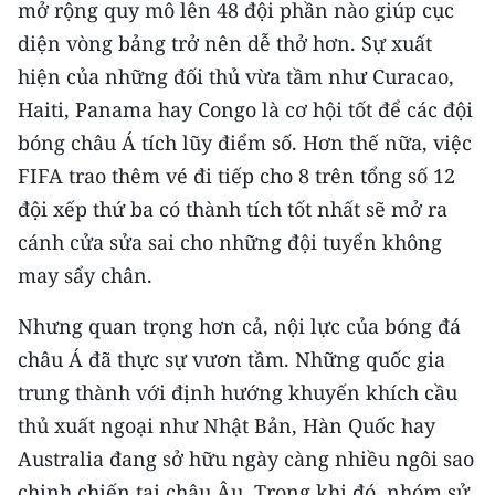
mở rộng quy mô lên 48 đội phần nào giúp cục
TIN MỚI
diện vòng bảng trở nên dễ thở hơn. Sự xuất
TIN ĐỊA PHƯƠNG
hiện của những đối thủ vừa tầm như Curacao,
Haiti, Panama hay Congo là cơ hội tốt để các đội
Trung du và miền núi phía Bắc
bóng châu Á tích lũy điểm số. Hơn thế nữa, việc
Đồng bằng sông Hồng
FIFA trao thêm vé đi tiếp cho 8 trên tổng số 12
đội xếp thứ ba có thành tích tốt nhất sẽ mở ra
Bắc Trung Bộ
cánh cửa sửa sai cho những đội tuyển không
Duyên hải Nam Trung Bộ và Tây
may sẩy chân.
Nguyên
Nhưng quan trọng hơn cả, nội lực của bóng đá
Đông Nam Bộ
châu Á đã thực sự vươn tầm. Những quốc gia
trung thành với định hướng khuyến khích cầu
Đồng bằng sông Cửu Long
thủ xuất ngoại như Nhật Bản, Hàn Quốc hay
Chuyên trang Hà Nội
Australia đang sở hữu ngày càng nhiều ngôi sao
chinh chiến tại châu Âu. Trong khi đó, nhóm sử
Chuyên trang TP. Hồ Chí Minh