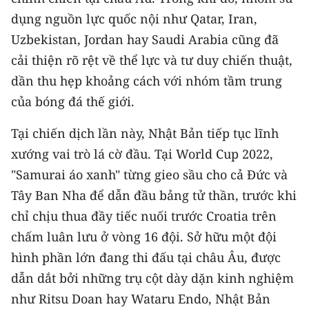
dụng nguồn lực quốc nội như Qatar, Iran,
CHUYÊN ĐỀ
Uzbekistan, Jordan hay Saudi Arabia cũng đã
cải thiện rõ rệt về thể lực và tư duy chiến thuật,
CÁC CHUYÊN TRANG
dần thu hẹp khoảng cách với nhóm tầm trung
của bóng đá thế giới.
VỀ BÁO NHÂN DÂN
Tại chiến dịch lần này, Nhật Bản tiếp tục lĩnh
THỜI NAY
xướng vai trò lá cờ đầu. Tại World Cup 2022,
"Samurai áo xanh" từng gieo sầu cho cả Đức và
NHÂN DÂN CUỐI TUẦN
Tây Ban Nha để dẫn đầu bảng tử thần, trước khi
NHÂN DÂN HẰNG THÁNG
chỉ chịu thua đầy tiếc nuối trước Croatia trên
chấm luân lưu ở vòng 16 đội. Sở hữu một đội
MUA BÁO
hình phần lớn đang thi đấu tại châu Âu, được
ĐỌC BÁO IN
dẫn dắt bởi những trụ cột dày dặn kinh nghiệm
như Ritsu Doan hay Wataru Endo, Nhật Bản