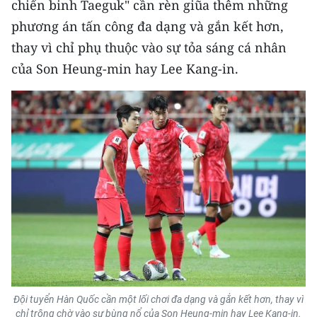
chiến binh Taeguk" cần rèn giũa thêm những
phương án tấn công đa dạng và gắn kết hơn,
thay vì chỉ phụ thuộc vào sự tỏa sáng cá nhân
của Son Heung-min hay Lee Kang-in.
Đội tuyển Hàn Quốc cần một lối chơi đa dạng và gắn kết hơn, thay vì
chỉ trông chờ vào sự bùng nổ của Son Heung-min hay Lee Kang-in.