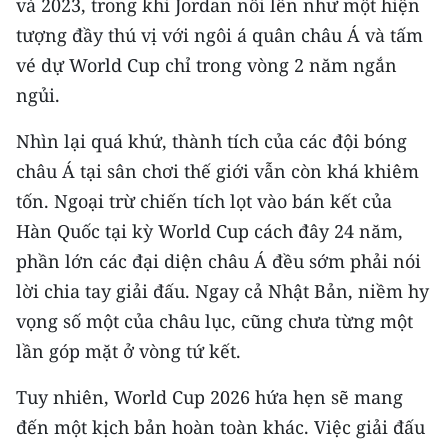
và 2023, trong khi Jordan nổi lên như một hiện
Media Pháp luật
tượng đầy thú vị với ngôi á quân châu Á và tấm
Media Du lịch
vé dự World Cup chỉ trong vòng 2 năm ngắn
ngủi.
Media Thế giới
Nhìn lại quá khứ, thành tích của các đội bóng
Media Thể thao
châu Á tại sân chơi thế giới vẫn còn khá khiêm
Media Giáo dục
tốn. Ngoại trừ chiến tích lọt vào bán kết của
Media Y tế
Hàn Quốc tại kỳ World Cup cách đây 24 năm,
phần lớn các đại diện châu Á đều sớm phải nói
Media Khoa học - Công nghệ
lời chia tay giải đấu. Ngay cả Nhật Bản, niềm hy
Media Môi trường
vọng số một của châu lục, cũng chưa từng một
lần góp mặt ở vòng tứ kết.
Ảnh
Tuy nhiên, World Cup 2026 hứa hẹn sẽ mang
Infographic
đến một kịch bản hoàn toàn khác. Việc giải đấu