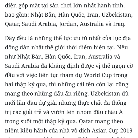
CHƯƠNG TRÌNH OCOP - MỖI XÃ
diện góp mặt tại sân chơi lớn nhất hành tinh,
MỘT SẢN PHẨM
bao gồm: Nhật Bản, Hàn Quốc, Iran, Uzbekistan,
Qatar, Saudi Arabia, Jordan, Australia và Iraq.
RADIO
Đây đều là những thế lực ưu tú nhất của lục địa
MEDIA CENTER
đông dân nhất thế giới thời điểm hiện tại. Nếu
như Nhật Bản, Hàn Quốc, Iran, Australia và
E-Magazine
Saudi Arabia đã khẳng định được vị thế ngọn cờ
Video
đầu với việc liên tục tham dự World Cup trong
hai thập kỷ qua, thì những cái tên còn lại cũng
Media Chính trị
mang theo những dấu ấn riêng. Uzbekistan dù
Media Kinh tế
mới lần đầu dự giải nhưng thực chất đã thống
trị các giải trẻ và vươn lên nhóm đầu châu Á
Media Văn hóa
trong suốt một thập kỷ qua. Qatar mang theo
Media Xã hội
niềm kiêu hãnh của nhà vô địch Asian Cup 2019