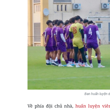
Ban huấn luyện d
Về phía đội chủ nhà,
huấn luyện viên