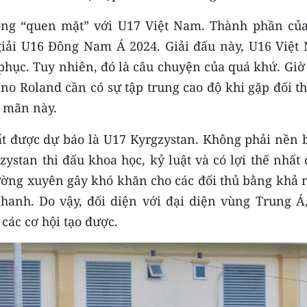
óng “quen mặt” với U17 Việt Nam. Thành phần của
iải U16 Đông Nam Á 2024. Giải đấu này, U16 Việt
 phục. Tuy nhiên, đó là câu chuyện của quá khứ. Giờ
ano Roland cần có sự tập trung cao độ khi gặp đối t
g mãn này.
t được dự báo là U17 Kyrgzystan. Không phải nền 
stan thi đấu khoa học, kỷ luật và có lợi thế nhất 
thường xuyên gây khó khăn cho các đối thủ bằng khả
anh. Do vậy, đối diện với đại diện vùng Trung Á,
các cơ hội tạo được.