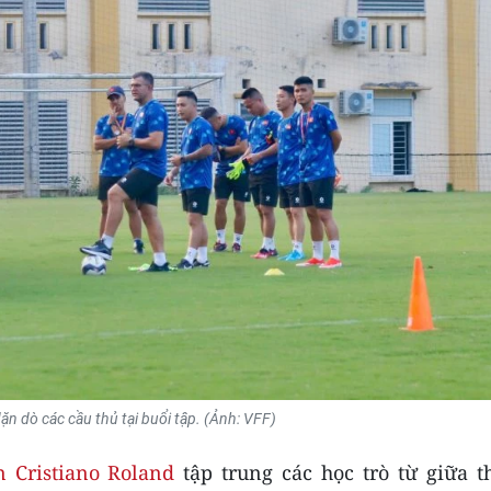
ặn dò các cầu thủ tại buổi tập. (Ảnh: VFF)
 Cristiano Roland
tập trung các học trò từ giữa t