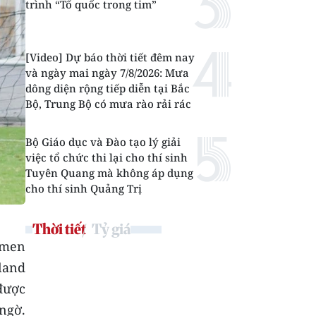
trình “Tổ quốc trong tim”
[Video] Dự báo thời tiết đêm nay
và ngày mai ngày 7/8/2026: Mưa
dông diện rộng tiếp diễn tại Bắc
Bộ, Trung Bộ có mưa rào rải rác
Bộ Giáo dục và Đào tạo lý giải
việc tổ chức thi lại cho thí sinh
Tuyên Quang mà không áp dụng
cho thí sinh Quảng Trị
Thời tiết
Tỷ giá
emen
land
được
ngờ.