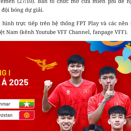
Yemen (27/10). Ban tổ chức mở cửa miễn phí để n
đội bóng dự giải.
n hình trực tiếp trên hệ thống FPT Play và các nền
iệt Nam (kênh Youtube VFF Channel, fanpage VFF).