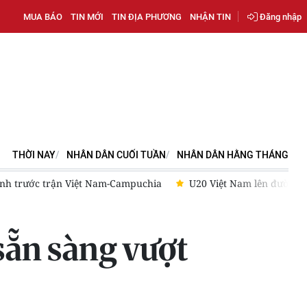
MUA BÁO
TIN MỚI
TIN ĐỊA PHƯƠNG
NHẬN TIN
Đăng nhập
THỜI NAY
NHÂN DÂN CUỐI TUẦN
NHÂN DÂN HẰNG THÁNG
ình trước trận Việt Nam-Campuchia
U20 Việt Nam lên đường t
sẵn sàng vượt