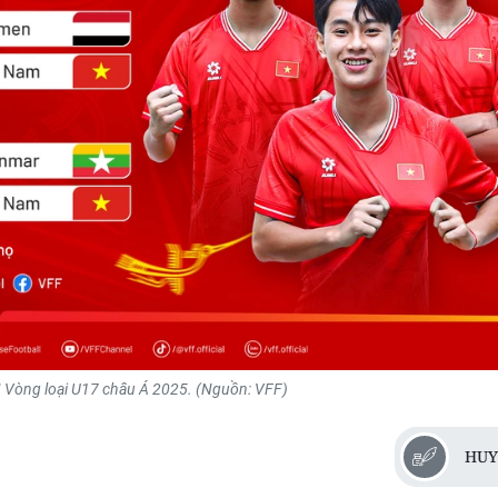
 I Vòng loại U17 châu Á 2025. (Nguồn: VFF)
HUY