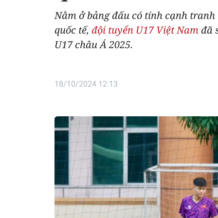
Nằm ở bảng đấu có tính cạnh tranh 
quốc tế,
đội tuyển U17 Việt Nam
đã s
U17 châu Á 2025.
18/10/2024 12:13