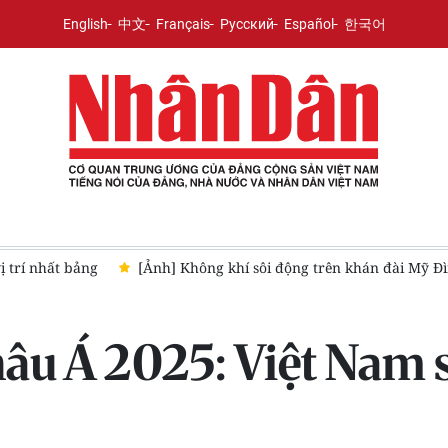
English
中文
Français
Русский
Español
한국어
ị trí nhất bảng
[Ảnh] Không khí sôi động trên khán đài Mỹ Đ
hâu Á 2025: Việt Nam 