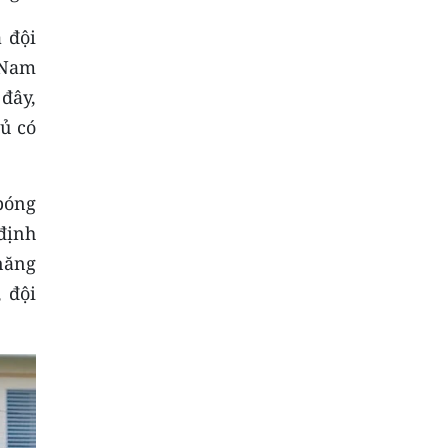
 đội
 Nam
 đây,
hủ có
bóng
định
 năng
 đội