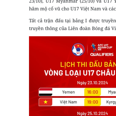
23/10), U17 Myanmar (25/10) và U17 
hâm mộ cổ vũ cho U17 Việt Nam và các 
Tất cả trận đấu tại bảng I được truyề
truyền thông của Liên đoàn Bóng đá V