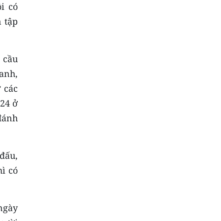
i có
 tập
 cầu
anh,
 các
024 ở
đánh
đấu,
ì có
ngày