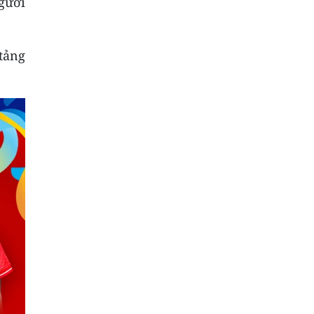
gười
 tảng