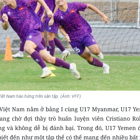
iệt Nam hào hứng trên sân tập. (Ảnh: VFF)
7 Việt Nam nằm ở bảng I cùng U17 Myanmar, U17 Y
ang chờ đợi thầy trò huấn luyện viên Cristiano Ro
ng và không dễ bị đánh bại. Trong đó, U17 Yemen 
iết đến như một tập thể có thể mang đến nhiều bất 