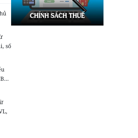
chủ
ừ
i, số
ếu
OCB…
từ
VL,