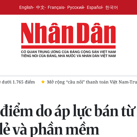
English
中文
Français
Русский
Español
한국어
ề dưới 1.765 điểm
Mở rộng “cầu nối” thanh toán Việt Nam-Tr
iểm do áp lực bán từ
 lẻ và phần mềm