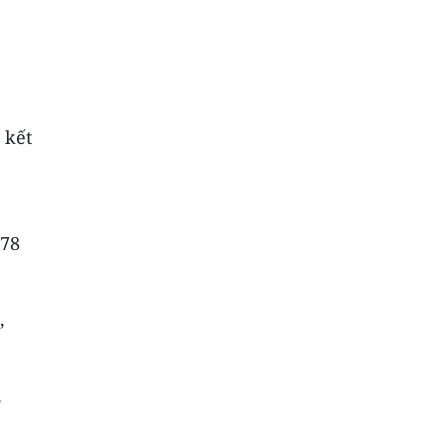
 kết
,78
,
,