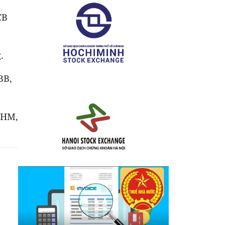
CB
.
BB,
VHM,