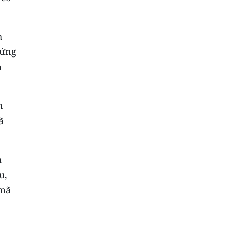
h
 ứng
m
h
ã
m
u,
 mã