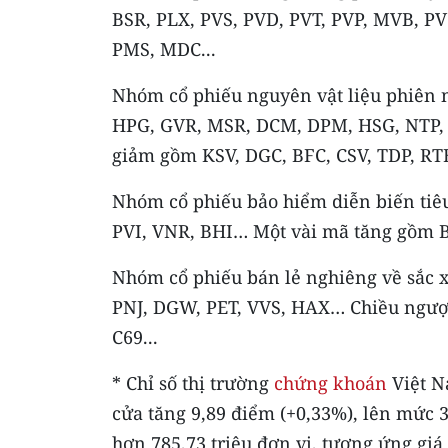
BSR, PLX, PVS, PVD, PVT, PVP, MVB, P
PMS, MDC...
Nhóm cổ phiếu nguyên vật liệu phiên n
HPG, GVR, MSR, DCM, DPM, HSG, NTP, 
giảm gồm KSV, DGC, BFC, CSV, TDP, RT
Nhóm cổ phiếu bảo hiểm diễn biến tiê
PVI, VNR, BHI… Một vài mã tăng gồm B
Nhóm cổ phiếu bán lẻ nghiêng về sắc x
PNJ, DGW, PET, VVS, HAX… Chiều ngượ
C69...
* Chỉ số thị trường
chứng khoán
Việt N
cửa tăng 9,89 điểm (+0,33%), lên mức 
hơn 785,73 triệu đơn vị, tương ứng giá 