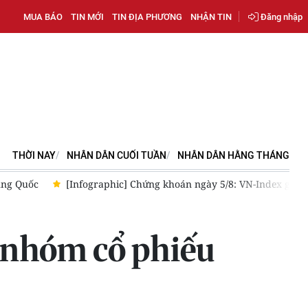
MUA BÁO
TIN MỚI
TIN ĐỊA PHƯƠNG
NHẬN TIN
Đăng nhập
THỜI NAY
NHÂN DÂN CUỐI TUẦN
NHÂN DÂN HẰNG THÁNG
ung Quốc
[Infographic] Chứng khoán ngày 5/8: VN-Index giảm 
 nhóm cổ phiếu