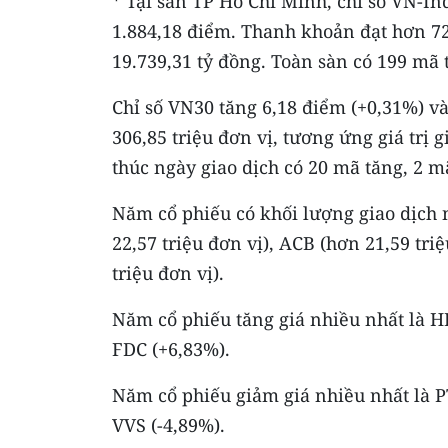
* Tại sàn TP Hồ Chí Minh, chỉ số VN-I
1.884,18 điểm. Thanh khoản đạt hơn 729
19.739,31 tỷ đồng. Toàn sàn có 199 mã 
Chỉ số VN30 tăng 6,18 điểm (+0,31%) v
306,85 triệu đơn vị, tương ứng giá trị
thúc ngày giao dịch có 20 mã tăng, 2 m
Năm cổ phiếu có khối lượng giao dịch n
22,57 triệu đơn vị), ACB (hơn 21,59 tri
triệu đơn vị).
Năm cổ phiếu tăng giá nhiều nhất là H
FDC (+6,83%).
Năm cổ phiếu giảm giá nhiều nhất là PT
VVS (-4,89%).