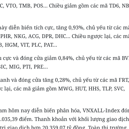
VC, VTO, TMB, POS… Chiều giảm gồm các mã TD6, NB
ày diễn biến tích cực, tăng 0,93%, chủ yếu từ các m
PHR, NKG, ACG, DPR, DHC… Chiều ngược lại, các m
B, HGM, VIT, PLC, PAT…
u cực và đóng cửa giảm 0,84%, chủ yếu từ các mã BV
IC, MIG, PTI, PRE…
anh và đóng cửa tăng 0,28%, chủ yếu từ các mã FRT
c lại, các mã giảm gồm MWG, HUT, HHS, TLP, SVC,
am hôm nay diễn biến phân hóa, VNXALL-Index đó
3.035,39 điểm. Thanh khoản với khối lượng giao dịch
trị giao dịch hơn 20.359,07 tỷ đồng. Toàn thị trường,