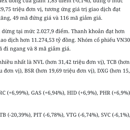
ndex đóng cửa giảm 1,85 điểm (-0,1%), dừng ở mức
,75 triệu đơn vị, tương ứng giá trị giao dịch đạt
tăng, 49 mã đứng giá và 116 mã giảm giá.
à dừng tại mức 2.027,9 điểm. Thanh khoản đạt hơn
 giao dịch hơn 11.274,53 tỷ đồng. Nhóm cổ phiếu VN30
ã đi ngang và 8 mã giảm giá.
hiều nhất là NVL (hơn 31,42 triệu đơn vị), TCB (hơn
ệu đơn vị), BSR (hơn 19,69 triệu đơn vị), DXG (hơn 15
RC (+6,99%), GAS (+6,94%), HID (+6,9%), PHR (+6,9%)
B (-20,39%), PIT (-6,78%), VTG (-6,74%), SVC (-6,1%)