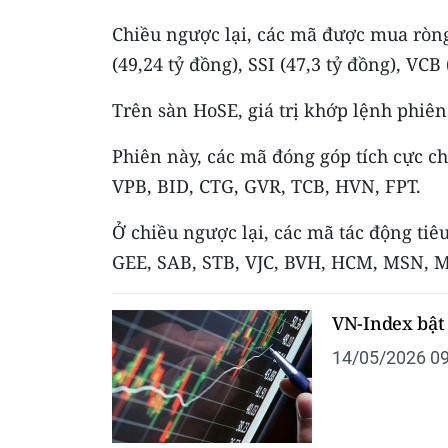
Chiều ngược lại, các mã được mua ròng
(49,24 tỷ đồng), SSI (47,3 tỷ đồng), VCB 
Trên sàn HoSE, giá trị khớp lệnh phiên
Phiên này, các mã đóng góp tích cực c
VPB, BID, CTG, GVR, TCB, HVN, FPT.
Ở chiều ngược lại, các mã tác động ti
GEE, SAB, STB, VJC, BVH, HCM, MSN,
VN-Index bật
14/05/2026 09