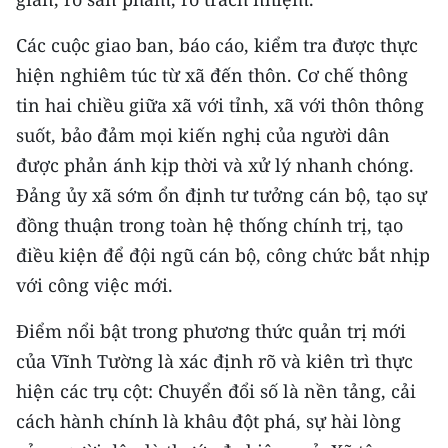
CHƯƠNG TRÌNH OCOP - MỖI XÃ
MỘT SẢN PHẨM
Các cuộc giao ban, báo cáo, kiểm tra được thực
hiện nghiêm túc từ xã đến thôn. Cơ chế thông
RADIO
tin hai chiều giữa xã với tỉnh, xã với thôn thông
suốt, bảo đảm mọi kiến nghị của người dân
MEDIA CENTER
được phản ánh kịp thời và xử lý nhanh chóng.
E-Magazine
Đảng ủy xã sớm ổn định tư tưởng cán bộ, tạo sự
đồng thuận trong toàn hệ thống chính trị, tạo
Video
điều kiện để đội ngũ cán bộ, công chức bắt nhịp
Media Chính trị
với công việc mới.
Media Kinh tế
Điểm nổi bật trong phương thức quản trị mới
của Vĩnh Tường là xác định rõ và kiên trì thực
Media Văn hóa
hiện các trụ cột: Chuyển đổi số là nền tảng, cải
Media Xã hội
cách hành chính là khâu đột phá, sự hài lòng