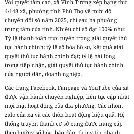
Với quyết tâm cao, xã Vĩnh Tường xếp hạng thứ
TIN MỚI
4/148 xã, phường tỉnh Phú Thọ về mức độ
chuyển đổi số năm 2025, chỉ sau ba phường
TIN ĐỊA PHƯƠNG
trung tâm của tỉnh. Nhiều chỉ số đạt 100% như:
Trung du và miền núi phía Bắc
Tỷ lệ thanh toán trực tuyến trong giải quyết thủ
tục hành chính; tỷ lệ số hóa hồ sơ, kết quả giải
Đồng bằng sông Hồng
quyết thủ tục hành chính đạt; tỷ lệ hài lòng
Bắc Trung Bộ
trong tiếp nhận, giải quyết thủ tục hành chính
Duyên hải Nam Trung Bộ và Tây
của người dân, doanh nghiệp.
Nguyên
Các trang Facebook, Fanpage và YouTube của xã
Đông Nam Bộ
được vận hành chuyên nghiệp, liên tục cập nhật
mọi mặt hoạt động của địa phương. Các nhóm
Đồng bằng sông Cửu Long
zalo của xã và các thôn hoạt động hiệu quả. Hệ
Chuyên trang Hà Nội
thống truyền thanh cơ sở cũng được nâng cấp
theo hướng số hóa, bảo đảm thông tin nhanh,
Chuyên trang TP. Hồ Chí Minh