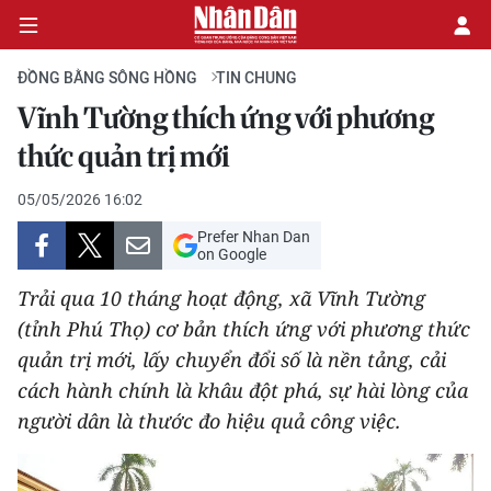
ĐỒNG BẰNG SÔNG HỒNG
TIN CHUNG
Vĩnh Tường thích ứng với phương
CHÍNH TRỊ
thức quản trị mới
KINH TẾ
05/05/2026 16:02
Prefer Nhan Dan
VĂN HÓA
on Google
Trải qua 10 tháng hoạt động, xã Vĩnh Tường
XÃ HỘI
(tỉnh Phú Thọ) cơ bản thích ứng với phương thức
quản trị mới, lấy chuyển đổi số là nền tảng, cải
PHÁP LUẬT
cách hành chính là khâu đột phá, sự hài lòng của
DU LỊCH
người dân là thước đo hiệu quả công việc.
THẾ GIỚI