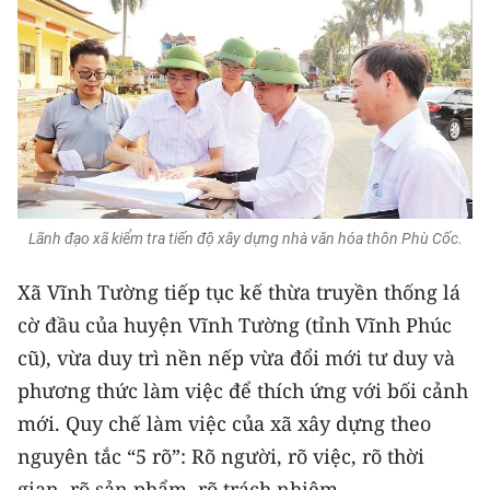
THỂ THAO
GIÁO DỤC
Y TẾ
KHOA HỌC - CÔNG NGHỆ
MÔI TRƯỜNG
Lãnh đạo xã kiểm tra tiến độ xây dựng nhà văn hóa thôn Phù Cốc.
BẠN ĐỌC
Xã Vĩnh Tường tiếp tục kế thừa truyền thống lá
cờ đầu của huyện Vĩnh Tường (tỉnh Vĩnh Phúc
KIỂM CHỨNG THÔNG TIN
cũ), vừa duy trì nền nếp vừa đổi mới tư duy và
phương thức làm việc để thích ứng với bối cảnh
TRI THỨC CHUYÊN SÂU
mới. Quy chế làm việc của xã xây dựng theo
54 DÂN TỘC VIỆT NAM
nguyên tắc “5 rõ”: Rõ người, rõ việc, rõ thời
gian, rõ sản phẩm, rõ trách nhiệm.