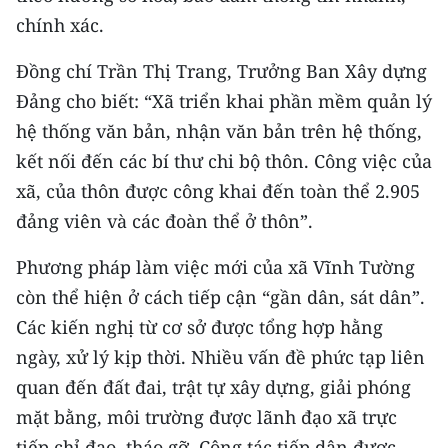
chính xác.
CHUYÊN ĐỀ
Đồng chí Trần Thị Trang, Trưởng Ban Xây dựng
CÁC CHUYÊN TRANG
Đảng cho biết: “Xã triển khai phần mềm quản lý
hệ thống văn bản, nhận văn bản trên hệ thống,
VỀ BÁO NHÂN DÂN
kết nối đến các bí thư chi bộ thôn. Công việc của
xã, của thôn được công khai đến toàn thể 2.905
THỜI NAY
đảng viên và các đoàn thể ở thôn”.
NHÂN DÂN CUỐI TUẦN
Phương pháp làm việc mới của xã Vĩnh Tường
còn thể hiện ở cách tiếp cận “gần dân, sát dân”.
NHÂN DÂN HẰNG THÁNG
Các kiến nghị từ cơ sở được tổng hợp hằng
MUA BÁO
ngày, xử lý kịp thời. Nhiều vấn đề phức tạp liên
quan đến đất đai, trật tự xây dựng, giải phóng
ĐỌC BÁO IN
mặt bằng, môi trường được lãnh đạo xã trực
tiếp chỉ đạo, tháo gỡ. Công tác tiếp dân được