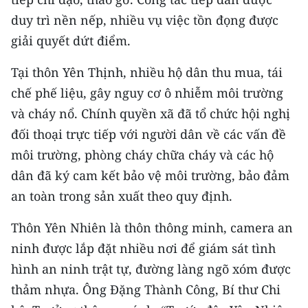
ENGLISH
duy trì nền nếp, nhiều vụ việc tồn đọng được
giải quyết dứt điểm.
中文
Tại thôn Yên Thịnh, nhiều hộ dân thu mua, tái
FRANÇAIS
chế phế liệu, gây nguy cơ ô nhiễm môi trường
РУССКИЙ
và cháy nổ. Chính quyền xã đã tổ chức hội nghị
đối thoại trực tiếp với người dân về các vấn đề
ESPAÑOL
môi trường, phòng cháy chữa cháy và các hộ
한국어
dân đã ký cam kết bảo vệ môi trường, bảo đảm
an toàn trong sản xuất theo quy định.
Thôn Yên Nhiên là thôn thông minh, camera an
ninh được lắp đặt nhiều nơi để giám sát tình
hình an ninh trật tự, đường làng ngõ xóm được
thảm nhựa. Ông Đặng Thành Công, Bí thư Chi