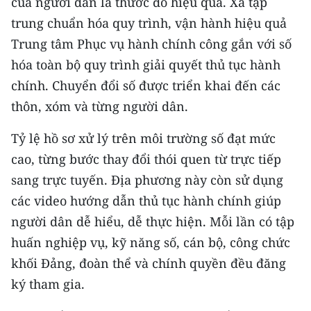
của người dân là thước đo hiệu quả. Xã tập
Media Pháp luật
trung chuẩn hóa quy trình, vận hành hiệu quả
Media Du lịch
Trung tâm Phục vụ hành chính công gắn với số
hóa toàn bộ quy trình giải quyết thủ tục hành
Media Thế giới
chính. Chuyển đổi số được triển khai đến các
Media Thể thao
thôn, xóm và từng người dân.
Media Giáo dục
Tỷ lệ hồ sơ xử lý trên môi trường số đạt mức
cao, từng bước thay đổi thói quen từ trực tiếp
Media Y tế
sang trực tuyến. Địa phương này còn sử dụng
Media Khoa học - Công nghệ
các video hướng dẫn thủ tục hành chính giúp
Media Môi trường
người dân dễ hiểu, dễ thực hiện. Mỗi lần có tập
huấn nghiệp vụ, kỹ năng số, cán bộ, công chức
Ảnh
khối Đảng, đoàn thể và chính quyền đều đăng
Infographic
ký tham gia.