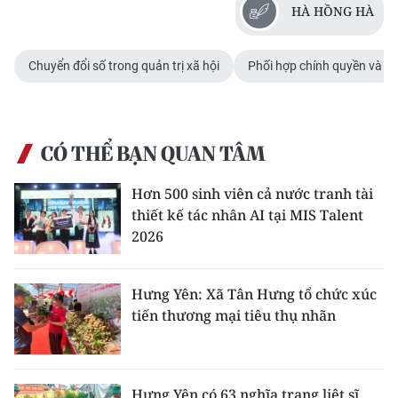
HÀ HỒNG HÀ
Chuyển đổi số trong quản trị xã hội
Phối hợp chính quyền và c
CÓ THỂ BẠN QUAN TÂM
Hơn 500 sinh viên cả nước tranh tài
thiết kế tác nhân AI tại MIS Talent
2026
Hưng Yên: Xã Tân Hưng tổ chức xúc
tiến thương mại tiêu thụ nhãn
Hưng Yên có 63 nghĩa trang liệt sĩ