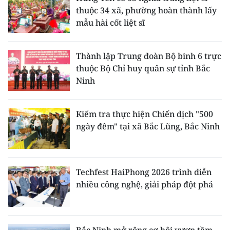
thuộc 34 xã, phường hoàn thành lấy
mẫu hài cốt liệt sĩ
Thành lập Trung đoàn Bộ binh 6 trực
thuộc Bộ Chỉ huy quân sự tỉnh Bắc
Ninh
Kiểm tra thực hiện Chiến dịch "500
ngày đêm" tại xã Bắc Lũng, Bắc Ninh
Techfest HaiPhong 2026 trình diễn
nhiều công nghệ, giải pháp đột phá