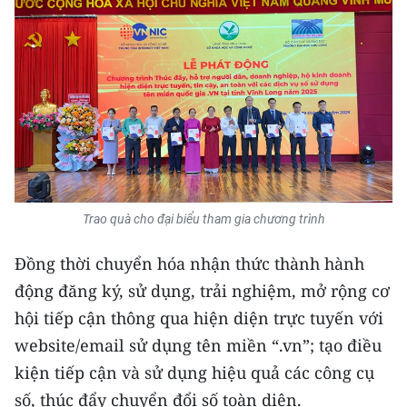
CHUYÊN ĐỀ
CÁC CHUYÊN TRANG
VỀ BÁO NHÂN DÂN
THỜI NAY
Trao quà cho đại biểu tham gia chương trình
NHÂN DÂN CUỐI TUẦN
Đồng thời chuyển hóa nhận thức thành hành
NHÂN DÂN HẰNG THÁNG
động đăng ký, sử dụng, trải nghiệm, mở rộng cơ
MUA BÁO
hội tiếp cận thông qua hiện diện trực tuyến với
website/email sử dụng tên miền “.vn”; tạo điều
ĐỌC BÁO IN
kiện tiếp cận và sử dụng hiệu quả các công cụ
số, thúc đẩy chuyển đổi số toàn diện.