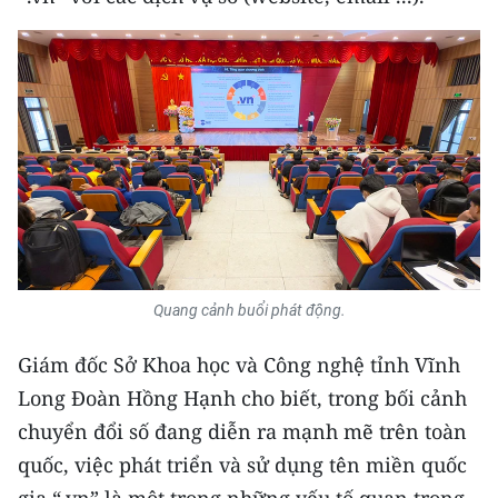
Media Pháp luật
Media Du lịch
Media Thế giới
Media Thể thao
Media Giáo dục
Media Y tế
Media Khoa học - Công nghệ
Quang cảnh buổi phát động.
Media Môi trường
Giám đốc Sở Khoa học và Công nghệ tỉnh Vĩnh
Long Đoàn Hồng Hạnh cho biết, trong bối cảnh
Ảnh
chuyển đổi số đang diễn ra mạnh mẽ trên toàn
Infographic
quốc, việc phát triển và sử dụng tên miền quốc