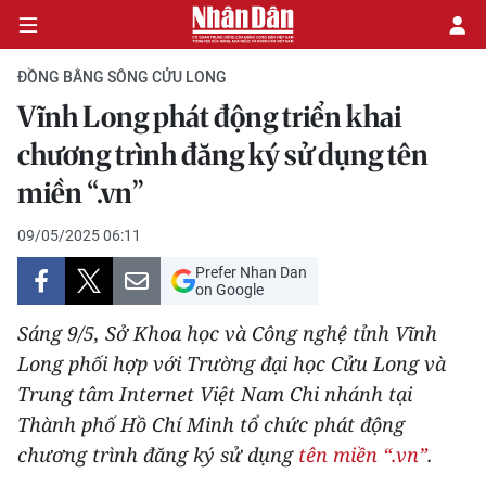
ĐỒNG BẰNG SÔNG CỬU LONG
Vĩnh Long phát động triển khai
CHÍNH TRỊ
chương trình đăng ký sử dụng tên
miền “.vn”
KINH TẾ
09/05/2025 06:11
VĂN HÓA
Prefer Nhan Dan
on Google
XÃ HỘI
Sáng 9/5, Sở Khoa học và Công nghệ tỉnh Vĩnh
PHÁP LUẬT
Long phối hợp với Trường đại học Cửu Long và
Trung tâm Internet Việt Nam Chi nhánh tại
DU LỊCH
Thành phố Hồ Chí Minh tổ chức phát động
chương trình đăng ký sử dụng
tên miền “.vn”
.
THẾ GIỚI