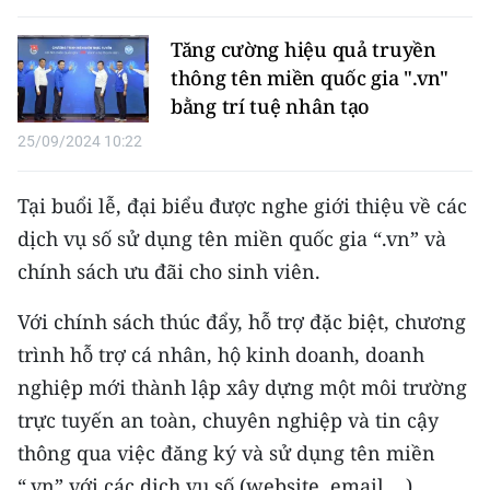
CHƯƠNG TRÌNH OCOP - MỖI XÃ
MỘT SẢN PHẨM
Tăng cường hiệu quả truyền
thông tên miền quốc gia ".vn"
bằng trí tuệ nhân tạo
RADIO
25/09/2024 10:22
MEDIA CENTER
Tại buổi lễ, đại biểu được nghe giới thiệu về các
E-Magazine
dịch vụ số sử dụng tên miền quốc gia “.vn” và
Video
chính sách ưu đãi cho sinh viên.
Media Chính trị
Với chính sách thúc đẩy, hỗ trợ đặc biệt, chương
trình hỗ trợ cá nhân, hộ kinh doanh, doanh
Media Kinh tế
nghiệp mới thành lập xây dựng một môi trường
Media Văn hóa
trực tuyến an toàn, chuyên nghiệp và tin cậy
Media Xã hội
thông qua việc đăng ký và sử dụng tên miền
“.vn” với các dịch vụ số (website, email ...).