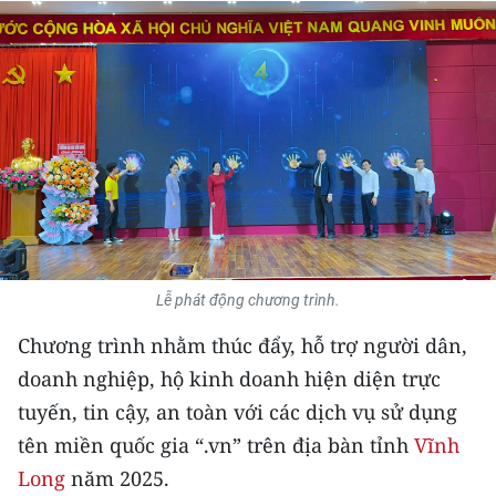
THỂ THAO
GIÁO DỤC
Y TẾ
KHOA HỌC - CÔNG NGHỆ
MÔI TRƯỜNG
BẠN ĐỌC
Lễ phát động chương trình.
Chương trình nhằm thúc đẩy, hỗ trợ người dân,
KIỂM CHỨNG THÔNG TIN
doanh nghiệp, hộ kinh doanh hiện diện trực
TRI THỨC CHUYÊN SÂU
tuyến, tin cậy, an toàn với các dịch vụ sử dụng
tên miền quốc gia “.vn” trên địa bàn tỉnh
Vĩnh
54 DÂN TỘC VIỆT NAM
Long
năm 2025.