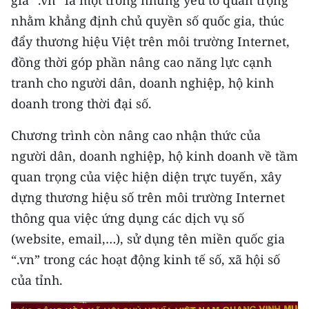
gia “.vn” là một trong những yếu tố quan trọng
TIN MỚI
nhằm khẳng định chủ quyền số quốc gia, thúc
đẩy thương hiệu Việt trên môi trường Internet,
TIN ĐỊA PHƯƠNG
đồng thời góp phần nâng cao năng lực cạnh
Trung du và miền núi phía Bắc
tranh cho người dân, doanh nghiệp, hộ kinh
doanh trong thời đại số.
Đồng bằng sông Hồng
Chương trình còn nâng cao nhận thức của
Bắc Trung Bộ
người dân, doanh nghiệp, hộ kinh doanh về tầm
Duyên hải Nam Trung Bộ và Tây
quan trọng của việc hiện diện trực tuyến, xây
Nguyên
dựng thương hiệu số trên môi trường Internet
Đông Nam Bộ
thông qua việc ứng dụng các dịch vụ số
(website, email,…), sử dụng tên miền quốc gia
Đồng bằng sông Cửu Long
“.vn” trong các hoạt động kinh tế số, xã hội số
Chuyên trang Hà Nội
của tỉnh.
Chuyên trang TP. Hồ Chí Minh