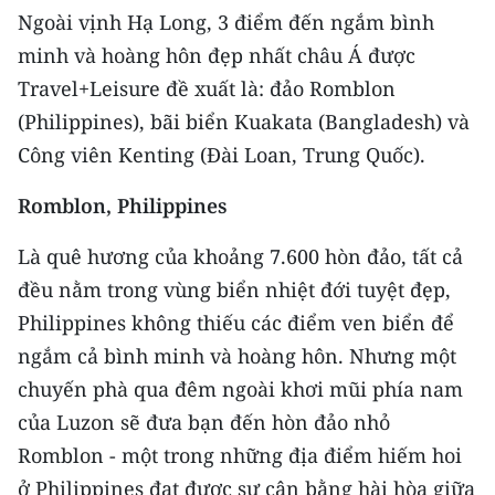
Ngoài vịnh Hạ Long, 3 điểm đến ngắm bình
TIN MỚI
minh và hoàng hôn đẹp nhất châu Á được
TIN ĐỊA PHƯƠNG
Travel+Leisure đề xuất là: đảo Romblon
(Philippines), bãi biển Kuakata (Bangladesh) và
Trung du và miền núi phía Bắc
Công viên Kenting (Đài Loan, Trung Quốc).
Đồng bằng sông Hồng
Romblon, Philippines
Bắc Trung Bộ
Là quê hương của khoảng 7.600 hòn đảo, tất cả
Duyên hải Nam Trung Bộ và Tây
đều nằm trong vùng biển nhiệt đới tuyệt đẹp,
Nguyên
Philippines không thiếu các điểm ven biển để
Đông Nam Bộ
ngắm cả bình minh và hoàng hôn. Nhưng một
chuyến phà qua đêm ngoài khơi mũi phía nam
Đồng bằng sông Cửu Long
của Luzon sẽ đưa bạn đến hòn đảo nhỏ
Chuyên trang Hà Nội
Romblon - một trong những địa điểm hiếm hoi
ở Philippines đạt được sự cân bằng hài hòa giữa
Chuyên trang TP. Hồ Chí Minh