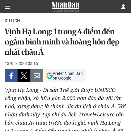
DU LỊCH
Vịnh Hạ Long: 1 trong 4 điểm đến
CHÍNH TRỊ
ngắm bình minh và hoàng hôn đẹp
nhất châu Á
KINH TẾ
13/02/2023 03:15
VĂN HÓA
Prefer Nhan Dan
on Google
XÃ HỘI
Vịnh Hạ Long - Di sản Thế giới được UNESCO
PHÁP LUẬT
công nhận, sở hữu gần 2.000 hòn đảo đá vôi lớn
nhỏ, xứng đáng là thánh địa du lịch ở châu Á. Với
DU LỊCH
nhận định này, tạp chí du lịch Travel+Leisure (ấn
bản châu Á) tuần trước đánh giá, vịnh Hạ Long
THẾ GIỚI
là 1 trong 4 điểm đến tuyệt vời nhất ở châu Á để