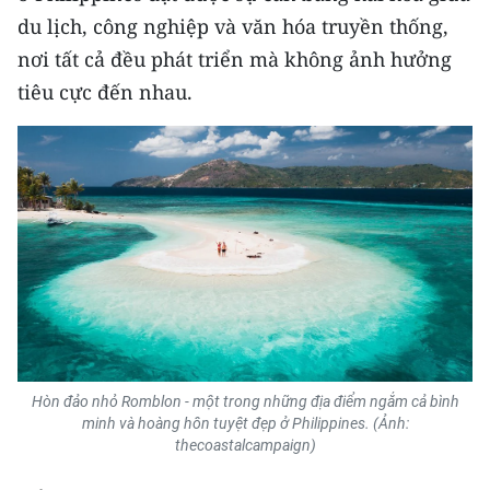
du lịch, công nghiệp và văn hóa truyền thống,
CHUYÊN ĐỀ
nơi tất cả đều phát triển mà không ảnh hưởng
tiêu cực đến nhau.
CÁC CHUYÊN TRANG
VỀ BÁO NHÂN DÂN
THỜI NAY
NHÂN DÂN CUỐI TUẦN
NHÂN DÂN HẰNG THÁNG
MUA BÁO
Hòn đảo nhỏ Romblon - một trong
những địa điểm ngắm cả bình
minh và hoàng hôn tuyệt đẹp ở Philippines. (Ảnh:
ĐỌC BÁO IN
thecoastalcampaign)