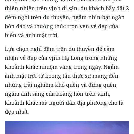
CHƯƠNG TRÌNH OCOP - MỖI XÃ
thiên nhiên trên vịnh di sản, du khách hãy đặt 2
MỘT SẢN PHẨM
đêm nghỉ trên du thuyền, ngắm nhìn bạt ngàn
hòn đảo và thưởng thức trọn vẹn vẻ đẹp của
RADIO
biển và ánh mặt trời.
MEDIA CENTER
Lựa chọn nghỉ đêm trên du thuyền để cảm
nhận vẻ đẹp của vịnh Hạ Long trong những
E-Magazine
khoảnh khắc nhuộm vàng trong ngày. Ngắm
Video
ánh mặt trời từ boong tàu thực sự mang đến
Media Chính trị
những trải nghiệm khó quên và đừng quên
ngắm ánh sáng của hoàng hôn trên vịnh,
Media Kinh tế
khoảnh khắc mà người dân địa phương cho là
Media Văn hóa
đẹp nhất.
Media Xã hội