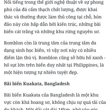
Nổi tiếng trong thế giới nghệ thuật về sự phong
ENGLISH
phú của đá cẩm thạch chất lượng, được khai
中文
thác và thường được làm thủ công tại chỗ, hòn
đảo này còn hấp dẫn bởi kiến trúc, những bãi
FRANÇAIS
biển cát trắng và những khu rừng nguyên sơ.
РУССКИЙ
Romblon còn là trung tâm của trung tâm đa
dạng sinh học biển, vì vậy nơi này có nhiều
ESPAÑOL
điểm lặn thú vị. Romblon cũng sở hữu hố xanh -
한국어
hố sụt lớn trên biển duy nhất tại Philippines, là
một hiện tượng tự nhiên tuyệt đẹp.
Bãi biển Kuakata, Bangladesh
Bãi biển Kuakata của Bangladesh là một khu
vực còn khá hoang sơ, không chịu sự quá tải của
du khách. Một dải cát dài 18km, nhờ vào góc