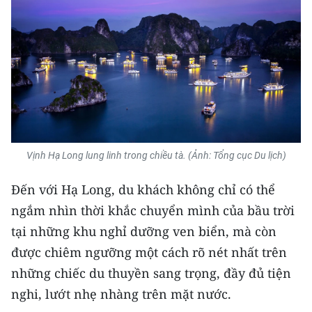
Media Pháp luật
Media Du lịch
Media Thế giới
Media Thể thao
Media Giáo dục
Vịnh Hạ Long lung linh trong chiều tà. (Ảnh: Tổng cục Du lịch)
Media Y tế
Đến với Hạ Long, du khách không chỉ có thể
Media Khoa học - Công nghệ
ngắm nhìn thời khắc chuyển mình của bầu trời
Media Môi trường
tại những khu nghỉ dưỡng ven biển, mà còn
Ảnh
được chiêm ngưỡng một cách rõ nét nhất trên
những chiếc du thuyền sang trọng, đầy đủ tiện
Infographic
nghi, lướt nhẹ nhàng trên mặt nước.