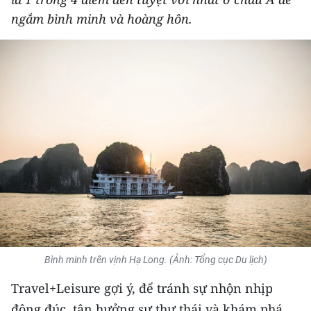
THỂ THAO
ngắm bình minh và hoàng hôn.
GIÁO DỤC
Y TẾ
KHOA HỌC - CÔNG NGHỆ
MÔI TRƯỜNG
BẠN ĐỌC
KIỂM CHỨNG THÔNG TIN
TRI THỨC CHUYÊN SÂU
Bình minh trên vịnh Hạ Long. (Ảnh: Tổng cục Du lịch)
54 DÂN TỘC VIỆT NAM
Travel+Leisure gợi ý, để tránh sự nhộn nhịp
đông đúc, tận hưởng sự thư thái và khám phá