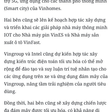
trợ 5G, ứng dụng cho các thành phố thông minh
CHƯƠNG TRÌNH OCOP - MỖI XÃ
(Smart city) của Vinhomes.
MỘT SẢN PHẨM
Hai bên cũng sẽ lên kế hoạch hợp tác xây dựng
RADIO
và triển khai các giải pháp nhà máy thông minh
IOT cho Nhà máy pin VinES và Nhà máy sản
MEDIA CENTER
xuất ô tô VinFast.
E-Magazine
Vingroup và Intel cũng dự kiến hợp tác xây
Video
dựng kiến trúc điện toán tối ưu hóa có thể mở
rộng để đào tạo và suy luận trí tuệ nhân tạo cho
Media Chính trị
các ứng dụng trên xe và ứng dụng đám mây của
Media Kinh tế
Vingroup, nâng tầm trải nghiệm của người tiêu
dùng.
Media Văn hóa
Đồng thời, hai bên cũng sẽ xây dựng chiến lược
Media Xã hội
đa đám mây được tối ưu hóa, có khả năng di