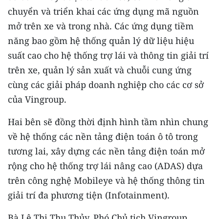
Media Pháp luật
chuyển và triển khai các ứng dụng mã nguồn
mở trên xe và trong nhà. Các ứng dụng tiềm
Media Du lịch
năng bao gồm hệ thống quản lý dữ liệu hiệu
Media Thế giới
suất cao cho hệ thống trợ lái và thông tin giải trí
Media Thể thao
trên xe, quản lý sản xuất và chuỗi cung ứng
cùng các giải pháp doanh nghiệp cho các cơ sở
Media Giáo dục
của Vingroup.
Media Y tế
Hai bên sẽ đồng thời định hình tầm nhìn chung
Media Khoa học - Công nghệ
về hệ thống các nền tảng điện toán ô tô trong
tương lai, xây dựng các nền tảng điện toán mở
Media Môi trường
rộng cho hệ thống trợ lái nâng cao (ADAS) dựa
Ảnh
trên công nghệ Mobileye và hệ thống thông tin
giải trí đa phương tiện (Infotainment).
Infographic
Bà Lê Thị Thu Thủy, Phó Chủ tịch Vingroup,