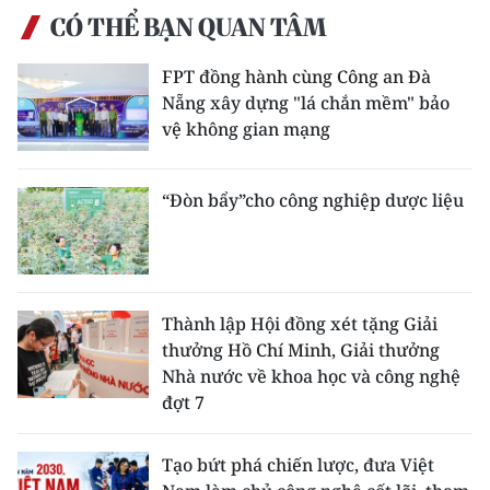
ENGLISH
CÓ THỂ BẠN QUAN TÂM
中文
FPT đồng hành cùng Công an Đà
Nẵng xây dựng "lá chắn mềm" bảo
FRANÇAIS
vệ không gian mạng
РУССКИЙ
“Đòn bẩy”cho công nghiệp dược liệu
ESPAÑOL
한국어
Thành lập Hội đồng xét tặng Giải
thưởng Hồ Chí Minh, Giải thưởng
Nhà nước về khoa học và công nghệ
đợt 7
Tạo bứt phá chiến lược, đưa Việt