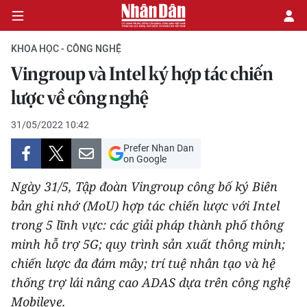
KHOA HỌC - CÔNG NGHỆ
Vingroup và Intel ký hợp tác chiến
CHÍNH TRỊ
lược về công nghệ
KINH TẾ
31/05/2022 10:42
Prefer Nhan Dan
VĂN HÓA
on Google
Ngày 31/5, Tập đoàn Vingroup công bố ký Biên
XÃ HỘI
bản ghi nhớ (MoU) hợp tác chiến lược với Intel
trong 5 lĩnh vực: các giải pháp thành phố thông
PHÁP LUẬT
minh hỗ trợ 5G; quy trình sản xuất thông minh;
DU LỊCH
chiến lược đa đám mây; trí tuệ nhân tạo và hệ
thống trợ lái nâng cao ADAS dựa trên công nghệ
THẾ GIỚI
Mobileye.