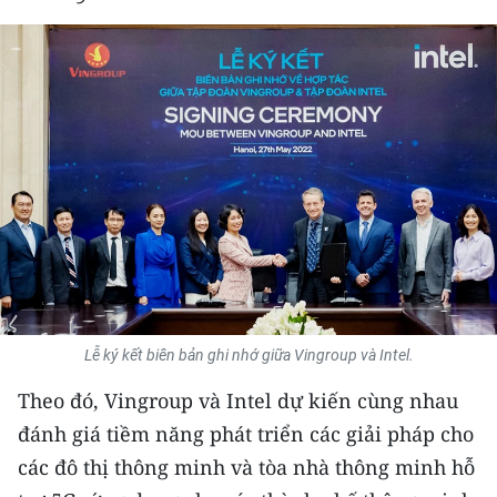
THỂ THAO
GIÁO DỤC
Y TẾ
KHOA HỌC - CÔNG NGHỆ
MÔI TRƯỜNG
BẠN ĐỌC
KIỂM CHỨNG THÔNG TIN
Lễ ký kết biên bản ghi nhớ giữa Vingroup và Intel.
Theo đó, Vingroup và Intel dự kiến cùng nhau
TRI THỨC CHUYÊN SÂU
đánh giá tiềm năng phát triển các giải pháp cho
54 DÂN TỘC VIỆT NAM
các đô thị thông minh và tòa nhà thông minh hỗ