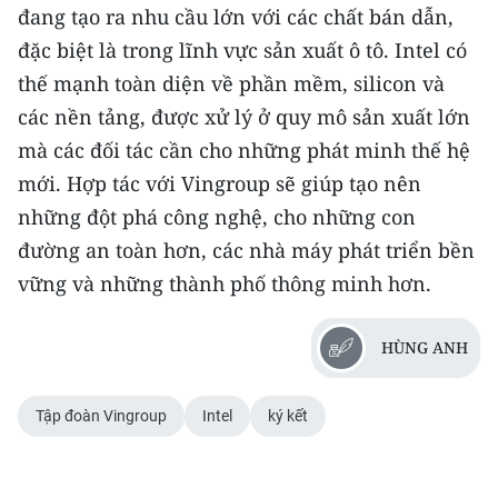
đang tạo ra nhu cầu lớn với các chất bán dẫn,
CHUYÊN ĐỀ
đặc biệt là trong lĩnh vực sản xuất ô tô. Intel có
thế mạnh toàn diện về phần mềm, silicon và
CÁC CHUYÊN TRANG
các nền tảng, được xử lý ở quy mô sản xuất lớn
mà các đối tác cần cho những phát minh thế hệ
VỀ BÁO NHÂN DÂN
mới. Hợp tác với Vingroup sẽ giúp tạo nên
những đột phá công nghệ, cho những con
THỜI NAY
đường an toàn hơn, các nhà máy phát triển bền
NHÂN DÂN CUỐI TUẦN
vững và những thành phố thông minh hơn.
NHÂN DÂN HẰNG THÁNG
HÙNG ANH
MUA BÁO
Tập đoàn Vingroup
Intel
ký kết
ĐỌC BÁO IN