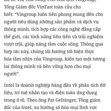
TIN MỚI
Tổng Giám đốc VinFast toàn cầu cho
biết: “Vingroup luôn tiên phong mang đến cho
TIN ĐỊA PHƯƠNG
người tiêu dùng những sản phẩm và dịch vụ
Trung du và miền núi phía Bắc
thông minh, tích hợp các công nghệ đẳng cấp
thế giới, các tính năng tiên tiến và trải nghiệm
Đồng bằng sông Hồng
vượt trội, giúp nâng tầm cuộc sống. Thông qua
Bắc Trung Bộ
hợp tác này, chúng tôi hướng tới hiện thực
hóa tầm nhìn của Vingroup, kiến tạo một tương
Duyên hải Nam Trung Bộ và Tây
lai thông minh và bền vững hơn cho mọi
Nguyên
người”.
Đông Nam Bộ
Intel là doanh nghiệp hàng đầu về phân tích dữ
Đồng bằng sông Cửu Long
liệu, trí tuệ nhân tạo và điện toán ứng dụng
Chuyên trang Hà Nội
trong ô tô. Theo ông Pat Gelsinger, Tổng giám
đốc của Intel, xu hướng số hóa mọi lĩnh vực
Chuyên trang TP. Hồ Chí Minh