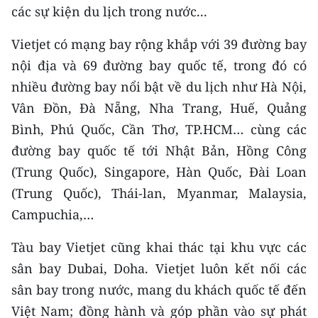
Media Pháp luật
các sự kiện du lịch trong nước...
Media Du lịch
Vietjet có mạng bay rộng khắp với 39 đường bay
nội địa và 69 đường bay quốc tế, trong đó có
Media Thế giới
nhiều đường bay nổi bật về du lịch như Hà Nội,
Media Thể thao
Vân Đồn, Đà Nẵng, Nha Trang, Huế, Quảng
Bình, Phú Quốc, Cần Thơ, TP.HCM… cùng các
Media Giáo dục
đường bay quốc tế tới Nhật Bản, Hồng Công
Media Y tế
(Trung Quốc), Singapore, Hàn Quốc, Đài Loan
(Trung Quốc), Thái-lan, Myanmar, Malaysia,
Media Khoa học - Công nghệ
Campuchia,…
Media Môi trường
Tàu bay Vietjet cũng khai thác tại khu vực các
Ảnh
sân bay Dubai, Doha. Vietjet luôn kết nối các
Infographic
sân bay trong nước, mang du khách quốc tế đến
Việt Nam; đồng hành và góp phần vào sự phát