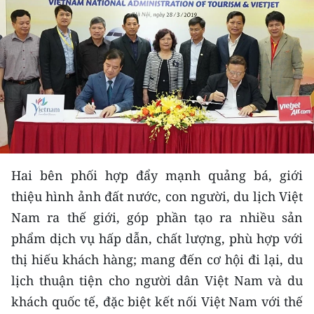
THỂ THAO
GIÁO DỤC
Y TẾ
KHOA HỌC - CÔNG NGHỆ
MÔI TRƯỜNG
Hai bên phối hợp đẩy mạnh quảng bá, giới
BẠN ĐỌC
thiệu hình ảnh đất nước, con người, du lịch Việt
Nam ra thế giới, góp phần tạo ra nhiều sản
KIỂM CHỨNG THÔNG TIN
phẩm dịch vụ hấp dẫn, chất lượng, phù hợp với
TRI THỨC CHUYÊN SÂU
thị hiếu khách hàng; mang đến cơ hội đi lại, du
lịch thuận tiện cho người dân Việt Nam và du
54 DÂN TỘC VIỆT NAM
khách quốc tế, đặc biệt kết nối Việt Nam với thế