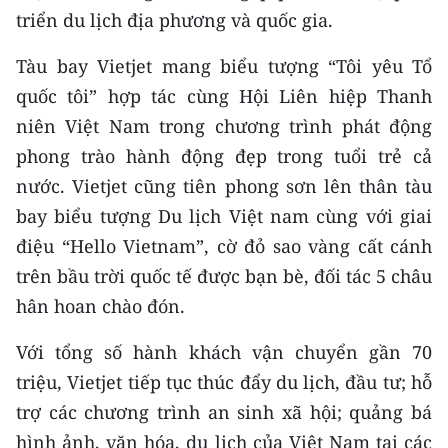
triển du lịch địa phương và quốc gia.
TIN MỚI
Tàu bay Vietjet mang biểu tượng “Tôi yêu Tổ
TIN ĐỊA PHƯƠNG
quốc tôi” hợp tác cùng Hội Liên hiệp Thanh
Trung du và miền núi phía Bắc
niên Việt Nam trong chương trình phát động
phong trào hành động đẹp trong tuổi trẻ cả
Đồng bằng sông Hồng
nước. Vietjet cũng tiên phong sơn lên thân tàu
Bắc Trung Bộ
bay biểu tượng Du lịch Việt nam cùng với giai
điệu “Hello Vietnam”, cờ đỏ sao vàng cất cánh
Duyên hải Nam Trung Bộ và Tây
Nguyên
trên bầu trời quốc tế được bạn bè, đối tác 5 châu
hân hoan chào đón.
Đông Nam Bộ
Với tổng số hành khách vận chuyển gần 70
Đồng bằng sông Cửu Long
triệu, Vietjet tiếp tục thúc đẩy du lịch, đầu tư; hỗ
Chuyên trang Hà Nội
trợ các chương trình an sinh xã hội; quảng bá
hình ảnh, văn hóa, du lịch của Việt Nam tại các
Chuyên trang TP. Hồ Chí Minh