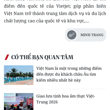
điểm đến quốc tế của Vietjet; góp phần biến
CHUYÊN ĐỀ
Việt Nam trở thành trung tâm dịch vụ và du lịch
chất lượng cao của quốc tế và khu vực,...
CÁC CHUYÊN TRANG
MINH TRANG
VỀ BÁO NHÂN DÂN
THỜI NAY
CÓ THỂ BẠN QUAN TÂM
NHÂN DÂN CUỐI TUẦN
Việt Nam là một trong những điểm
NHÂN DÂN HẰNG THÁNG
đến được du khách châu Âu tìm
kiếm nhiều nhất hè này
MUA BÁO
Giao lưu tinh hoa ẩm thực Việt-
ĐỌC BÁO IN
Trung 2026