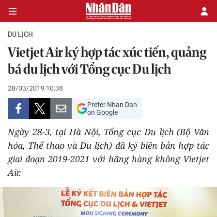
DU LỊCH
Vietjet Air ký hợp tác xúc tiến, quảng
CHÍNH TRỊ
bá du lịch với Tổng cục Du lịch
KINH TẾ
28/03/2019 10:38
Prefer Nhan Dan
VĂN HÓA
on Google
Ngày 28-3, tại Hà Nội, Tổng cục Du lịch (Bộ Văn
XÃ HỘI
hóa, Thể thao và Du lịch) đã ký biên bản hợp tác
giai đoạn 2019-2021 với hãng hàng không Vietjet
PHÁP LUẬT
Air.
DU LỊCH
THẾ GIỚI