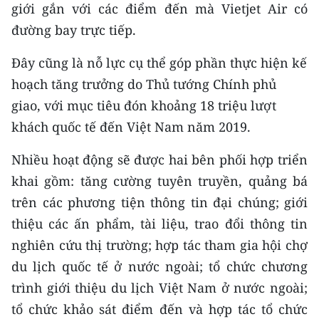
CHƯƠNG TRÌNH OCOP - MỖI XÃ
giới gắn với các điểm đến mà Vietjet Air có
MỘT SẢN PHẨM
đường bay trực tiếp.
Đây cũng là nỗ lực cụ thể góp phần thực hiện kế
RADIO
hoạch tăng trưởng do Thủ tướng Chính phủ
MEDIA CENTER
giao, với mục tiêu đón khoảng 18 triệu lượt
khách quốc tế đến Việt Nam năm 2019.
E-Magazine
Nhiều hoạt động sẽ được hai bên phối hợp triển
Video
khai gồm: tăng cường tuyên truyền, quảng bá
Media Chính trị
trên các phương tiện thông tin đại chúng; giới
thiệu các ấn phẩm, tài liệu, trao đổi thông tin
Media Kinh tế
nghiên cứu thị trường; hợp tác tham gia hội chợ
Media Văn hóa
du lịch quốc tế ở nước ngoài; tổ chức chương
trình giới thiệu du lịch Việt Nam ở nước ngoài;
Media Xã hội
tổ chức khảo sát điểm đến và hợp tác tổ chức