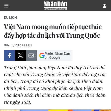
DU LỊCH
Việt Nam mong muốn tiếp tục thúc
CHÍNH TRỊ
đẩy hợp tác du lịch với Trung Quốc
KINH TẾ
09/03/2023 11:01
Prefer Nhan Dan
VĂN HÓA
on Google
Trong thời gian qua, Việt Nam đã duy trì trao đổi
XÃ HỘI
chặt chẽ với Trung Quốc về việc thúc đẩy hợp tác
du lịch, trong đó có khôi phục du lịch theo đoàn.
PHÁP LUẬT
Chính phủ Trung Quốc dự kiến sẽ đưa Việt Nam
DU LỊCH
vào danh sách thí điểm mở cửa du lịch theo đoàn
từ ngày 15/3.
THẾ GIỚI