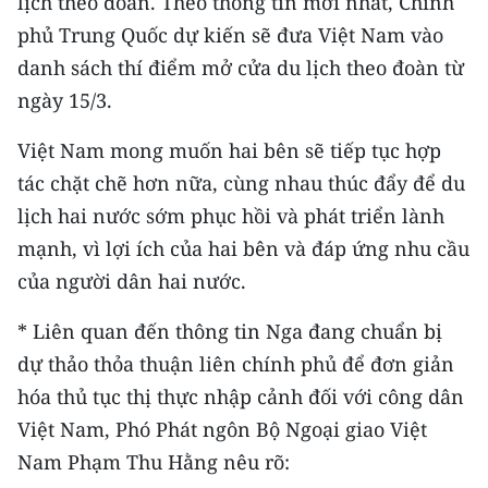
lịch theo đoàn. Theo thông tin mới nhất, Chính
Media Pháp luật
phủ Trung Quốc dự kiến sẽ đưa Việt Nam vào
Media Du lịch
danh sách thí điểm mở cửa du lịch theo đoàn từ
ngày 15/3.
Media Thế giới
Việt Nam mong muốn hai bên sẽ tiếp tục hợp
Media Thể thao
tác chặt chẽ hơn nữa, cùng nhau thúc đẩy để du
Media Giáo dục
lịch hai nước sớm phục hồi và phát triển lành
mạnh, vì lợi ích của hai bên và đáp ứng nhu cầu
Media Y tế
của người dân hai nước.
Media Khoa học - Công nghệ
* Liên quan đến thông tin Nga đang chuẩn bị
Media Môi trường
dự thảo thỏa thuận liên chính phủ để đơn giản
Ảnh
hóa thủ tục thị thực nhập cảnh đối với công dân
Việt Nam, Phó Phát ngôn Bộ Ngoại giao Việt
Infographic
Nam Phạm Thu Hằng nêu rõ: