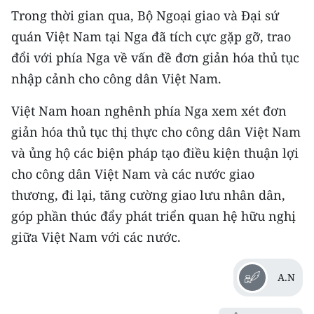
TIN MỚI
Trong thời gian qua, Bộ Ngoại giao và Đại sứ
quán Việt Nam tại Nga đã tích cực gặp gỡ, trao
TIN ĐỊA PHƯƠNG
đổi với phía Nga về vấn đề đơn giản hóa thủ tục
nhập cảnh cho công dân Việt Nam.
Trung du và miền núi phía Bắc
Đồng bằng sông Hồng
Việt Nam hoan nghênh phía Nga xem xét đơn
giản hóa thủ tục thị thực cho công dân Việt Nam
Bắc Trung Bộ
và ủng hộ các biện pháp tạo điều kiện thuận lợi
Duyên hải Nam Trung Bộ và Tây
cho công dân Việt Nam và các nước giao
Nguyên
thương, đi lại, tăng cường giao lưu nhân dân,
góp phần thúc đẩy phát triển quan hệ hữu nghị
Đông Nam Bộ
giữa Việt Nam với các nước.
Đồng bằng sông Cửu Long
A.N
Chuyên trang Hà Nội
Chuyên trang TP. Hồ Chí Minh