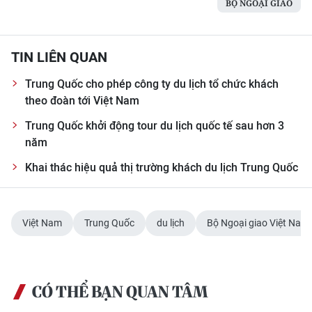
BỘ NGOẠI GIAO
CHUYÊN ĐỀ
TIN LIÊN QUAN
CÁC CHUYÊN TRANG
Trung Quốc cho phép công ty du lịch tổ chức khách
theo đoàn tới Việt Nam
VỀ BÁO NHÂN DÂN
Trung Quốc khởi động tour du lịch quốc tế sau hơn 3
THỜI NAY
năm
Khai thác hiệu quả thị trường khách du lịch Trung Quốc
NHÂN DÂN CUỐI TUẦN
NHÂN DÂN HẰNG THÁNG
Việt Nam
Trung Quốc
du lịch
Bộ Ngoại giao Việt Nam
MUA BÁO
ĐỌC BÁO IN
CÓ THỂ BẠN QUAN TÂM