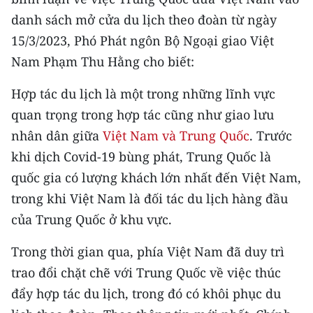
CHƯƠNG TRÌNH OCOP - MỖI XÃ
danh sách mở cửa du lịch theo đoàn từ ngày
MỘT SẢN PHẨM
15/3/2023, Phó Phát ngôn Bộ Ngoại giao Việt
Nam Phạm Thu Hằng cho biết:
RADIO
Hợp tác du lịch là một trong những lĩnh vực
MEDIA CENTER
quan trọng trong hợp tác cũng như giao lưu
E-Magazine
nhân dân giữa
Việt Nam và Trung Quốc
. Trước
khi dịch Covid-19 bùng phát, Trung Quốc là
Video
quốc gia có lượng khách lớn nhất đến Việt Nam,
Media Chính trị
trong khi Việt Nam là đối tác du lịch hàng đầu
của Trung Quốc ở khu vực.
Media Kinh tế
Trong thời gian qua, phía Việt Nam đã duy trì
Media Văn hóa
trao đổi chặt chẽ với Trung Quốc về việc thúc
Media Xã hội
đẩy hợp tác du lịch, trong đó có khôi phục du