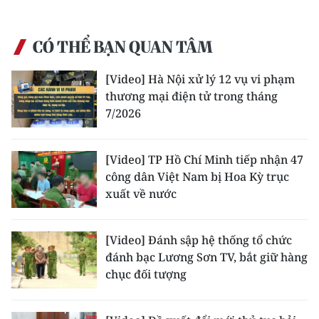
Media Pháp luật
Media Du lịch
CÓ THỂ BẠN QUAN TÂM
Media Thế giới
[Video] Hà Nội xử lý 12 vụ vi phạm
thương mại điện tử trong tháng
Media Thể thao
7/2026
Media Giáo dục
[Video] TP Hồ Chí Minh tiếp nhận 47
Media Y tế
công dân Việt Nam bị Hoa Kỳ trục
Media Khoa học - Công nghệ
xuất về nước
Media Môi trường
[Video] Đánh sập hệ thống tổ chức
Ảnh
đánh bạc Lương Sơn TV, bắt giữ hàng
chục đối tượng
Infographic