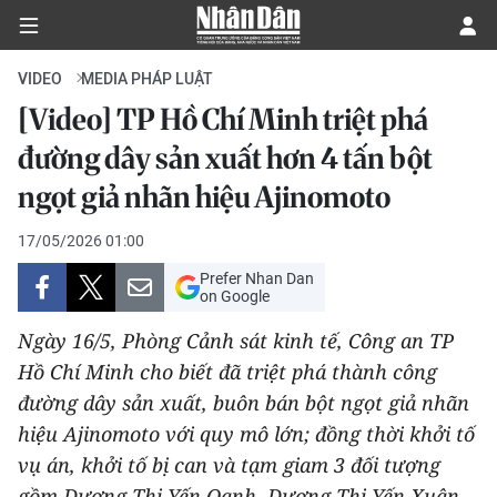
VIDEO
MEDIA PHÁP LUẬT
[Video] TP Hồ Chí Minh triệt phá
CHÍNH TRỊ
đường dây sản xuất hơn 4 tấn bột
ngọt giả nhãn hiệu Ajinomoto
KINH TẾ
17/05/2026 01:00
VĂN HÓA
Prefer Nhan Dan
on Google
XÃ HỘI
Ngày 16/5, Phòng Cảnh sát kinh tế, Công an TP
PHÁP LUẬT
Hồ Chí Minh cho biết đã triệt phá thành công
đường dây sản xuất, buôn bán bột ngọt giả nhãn
DU LỊCH
hiệu Ajinomoto với quy mô lớn; đồng thời khởi tố
vụ án, khởi tố bị can và tạm giam 3 đối tượng
THẾ GIỚI
gồm Dương Thị Yến Oanh, Dương Thị Yến Xuân