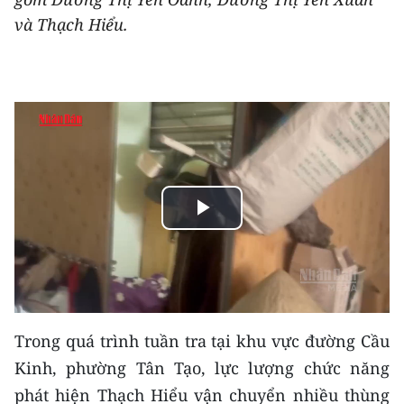
THỂ THAO
và Thạch Hiểu.
GIÁO DỤC
Y TẾ
KHOA HỌC - CÔNG NGHỆ
MÔI TRƯỜNG
Play
BẠN ĐỌC
Video
KIỂM CHỨNG THÔNG TIN
TRI THỨC CHUYÊN SÂU
Trong quá trình tuần tra tại khu vực đường Cầu
Kinh, phường Tân Tạo, lực lượng chức năng
54 DÂN TỘC VIỆT NAM
phát hiện Thạch Hiểu vận chuyển nhiều thùng