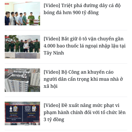
[Video] Triệt phá đường dây cá độ
bóng đá hơn 900 tỷ đồng
[Video] Bắt giữ ô tô vận chuyển gần
4.000 bao thuốc lá ngoại nhập lậu tại
Tây Ninh
[Video] Bộ Công an khuyến cáo
người dân cẩn trọng khi mua nhà ở
xã hội
[Video] Đề xuất nâng mức phạt vi
phạm hành chính đối với tổ chức lên
3 tỷ đồng