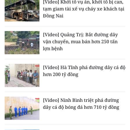
[Video] Khởi tố vụ án, khởi tố bị can,
tạm giam tài xế vụ cháy xe khách tại
CHUYÊN ĐỀ
Đồng Nai
CÁC CHUYÊN TRANG
[Video] Quảng Trị: Bắt đường dây
vận chuyển, mua bán hơn 250 tấn
VỀ BÁO NHÂN DÂN
lợn bệnh
THỜI NAY
[Video] Hà Tĩnh phá đường dây cá độ
NHÂN DÂN CUỐI TUẦN
hơn 200 tỷ đồng
NHÂN DÂN HẰNG THÁNG
[Video] Ninh Bình triệt phá đường
MUA BÁO
dây cá độ bóng đá hơn 710 tỷ đồng
ĐỌC BÁO IN