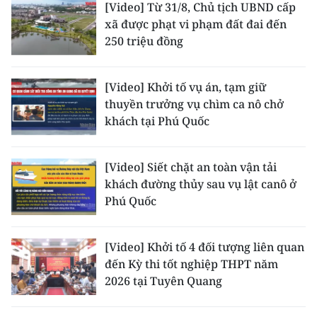
[Video] Từ 31/8, Chủ tịch UBND cấp
ENGLISH
xã được phạt vi phạm đất đai đến
250 triệu đồng
中文
FRANÇAIS
[Video] Khởi tố vụ án, tạm giữ
thuyền trưởng vụ chìm ca nô chở
РУССКИЙ
khách tại Phú Quốc
ESPAÑOL
[Video] Siết chặt an toàn vận tải
한국어
khách đường thủy sau vụ lật canô ở
Phú Quốc
[Video] Khởi tố 4 đối tượng liên quan
đến Kỳ thi tốt nghiệp THPT năm
2026 tại Tuyên Quang