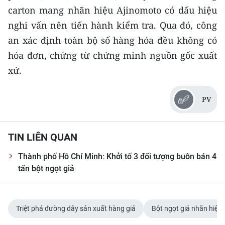
CHƯƠNG TRÌNH OCOP - MỖI XÃ
carton mang nhãn hiệu Ajinomoto có dấu hiệu
MỘT SẢN PHẨM
nghi vấn nên tiến hành kiểm tra. Qua đó, công
an xác định toàn bộ số hàng hóa đều không có
RADIO
hóa đơn, chứng từ chứng minh nguồn gốc xuất
xứ.
MEDIA CENTER
E-Magazine
PV
Video
TIN LIÊN QUAN
Media Chính trị
Thành phố Hồ Chí Minh: Khởi tố 3 đối tượng buôn bán 4
Media Kinh tế
tấn bột ngọt giả
Media Văn hóa
Media Xã hội
Triệt phá đường dây sản xuất hàng giả
Bột ngọt giả nhãn hiệu