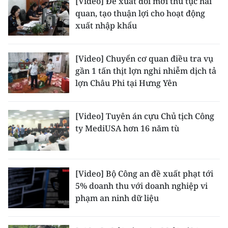
[Video] Đề xuất đổi mới thủ tục hải
TIN MỚI
quan, tạo thuận lợi cho hoạt động
xuất nhập khẩu
TIN ĐỊA PHƯƠNG
Trung du và miền núi phía Bắc
[Video] Chuyển cơ quan điều tra vụ
gần 1 tấn thịt lợn nghi nhiễm dịch tả
Đồng bằng sông Hồng
lợn Châu Phi tại Hưng Yên
Bắc Trung Bộ
[Video] Tuyên án cựu Chủ tịch Công
Duyên hải Nam Trung Bộ và Tây
ty MediUSA hơn 16 năm tù
Nguyên
Đông Nam Bộ
[Video] Bộ Công an đề xuất phạt tới
Đồng bằng sông Cửu Long
5% doanh thu với doanh nghiệp vi
phạm an ninh dữ liệu
Chuyên trang Hà Nội
Chuyên trang TP. Hồ Chí Minh