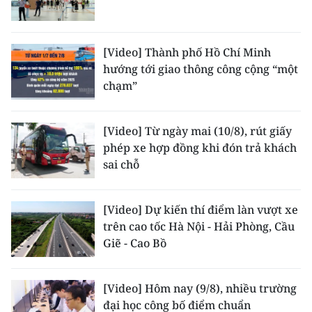
Media Pháp luật
Media Du lịch
[Video] Thành phố Hồ Chí Minh
Media Thế giới
hướng tới giao thông công cộng “một
chạm”
Media Thể thao
Media Giáo dục
[Video] Từ ngày mai (10/8), rút giấy
phép xe hợp đồng khi đón trả khách
Media Y tế
sai chỗ
Media Khoa học - Công nghệ
[Video] Dự kiến thí điểm làn vượt xe
Media Môi trường
trên cao tốc Hà Nội - Hải Phòng, Cầu
Giẽ - Cao Bồ
Ảnh
Infographic
[Video] Hôm nay (9/8), nhiều trường
đại học công bố điểm chuẩn