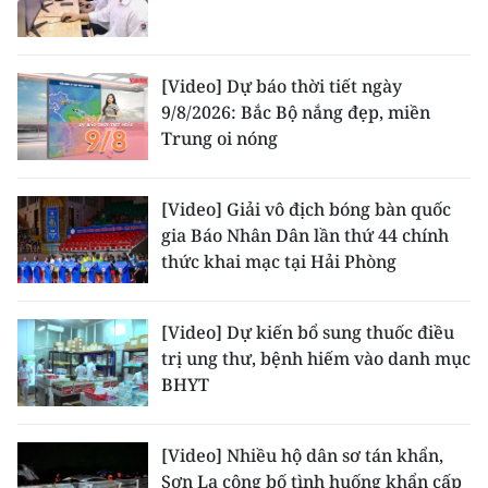
TIN MỚI
TIN ĐỊA PHƯƠNG
[Video] Dự báo thời tiết ngày
9/8/2026: Bắc Bộ nắng đẹp, miền
Trung du và miền núi phía Bắc
Trung oi nóng
Đồng bằng sông Hồng
[Video] Giải vô địch bóng bàn quốc
Bắc Trung Bộ
gia Báo Nhân Dân lần thứ 44 chính
thức khai mạc tại Hải Phòng
Duyên hải Nam Trung Bộ và Tây
Nguyên
[Video] Dự kiến bổ sung thuốc điều
Đông Nam Bộ
trị ung thư, bệnh hiếm vào danh mục
BHYT
Đồng bằng sông Cửu Long
Chuyên trang Hà Nội
[Video] Nhiều hộ dân sơ tán khẩn,
Sơn La công bố tình huống khẩn cấp
Chuyên trang TP. Hồ Chí Minh