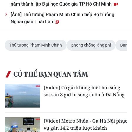
CHƯƠNG TRÌNH OCOP - MỖI XÃ
năm thành lập Đại học Quốc gia TP Hồ Chí Minh
MỘT SẢN PHẨM
[Ảnh] Thủ tướng Phạm Minh Chính tiếp Bộ trưởng
Ngoại giao Thái Lan
RADIO
MEDIA CENTER
Thủ tướng Phạm Minh Chính
phòng chống lãng phí
Ban C
E-Magazine
Video
CÓ THỂ BẠN QUAN TÂM
Media Chính trị
[Video] Cô gái không biết bơi sống
sót sau 8 giờ bị sóng cuốn ở Đà Nẵng
Media Kinh tế
Media Văn hóa
[Video] Metro Nhổn - Ga Hà Nội phục
Media Xã hội
vụ gần 14,2 triệu lượt khách