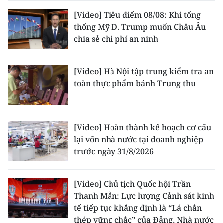
ENGLISH
[Video] Tiêu điểm 08/08: Khi tổng
thống Mỹ D. Trump muốn Châu Âu
中文
chia sẻ chi phí an ninh
FRANÇAIS
[Video] Hà Nội tập trung kiểm tra an
РУССКИЙ
toàn thực phẩm bánh Trung thu
ESPAÑOL
한국어
[Video] Hoàn thành kế hoạch cơ cấu
lại vốn nhà nước tại doanh nghiệp
trước ngày 31/8/2026
[Video] Chủ tịch Quốc hội Trần
Thanh Mẫn: Lực lượng Cảnh sát kinh
tế tiếp tục khẳng định là “Lá chắn
thép vững chắc” của Đảng, Nhà nước