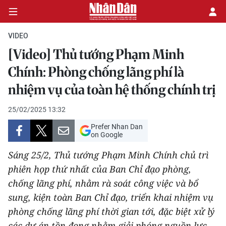
VIDEO
[Video] Thủ tướng Phạm Minh
CHÍNH TRỊ
Chính: Phòng chống lãng phí là
nhiệm vụ của toàn hệ thống chính trị
KINH TẾ
25/02/2025 13:32
VĂN HÓA
Prefer Nhan Dan
on Google
XÃ HỘI
Sáng 25/2, Thủ tướng Phạm Minh Chính chủ trì
PHÁP LUẬT
phiên họp thứ nhất của Ban Chỉ đạo phòng,
chống lãng phí, nhằm rà soát công việc và bổ
DU LỊCH
sung, kiện toàn Ban Chỉ đạo, triển khai nhiệm vụ
phòng chống lãng phí thời gian tới, đặc biệt xử lý
THẾ GIỚI
các dự án tồn đọng nhằm giải phóng nguồn lực