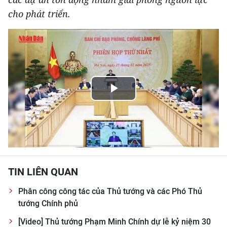
THỂ THAO
cho phát triển.
GIÁO DỤC
Y TẾ
KHOA HỌC - CÔNG NGHỆ
Play
MÔI TRƯỜNG
Video
BẠN ĐỌC
KIỂM CHỨNG THÔNG TIN
TIN LIÊN QUAN
TRI THỨC CHUYÊN SÂU
Phân công công tác của Thủ tướng và các Phó Thủ
tướng Chính phủ
54 DÂN TỘC VIỆT NAM
[Video] Thủ tướng Phạm Minh Chính dự lễ kỷ niệm 30