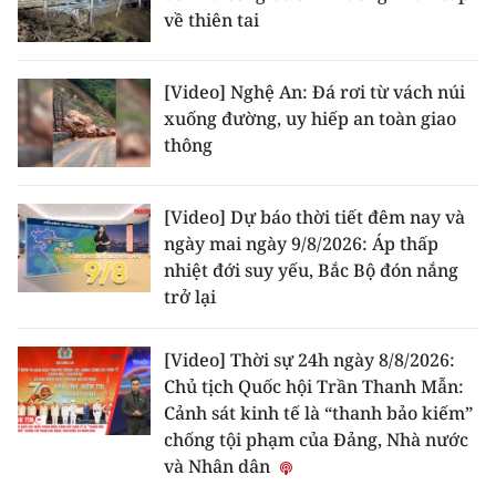
về thiên tai
CHUYÊN ĐỀ
[Video] Nghệ An: Đá rơi từ vách núi
CÁC CHUYÊN TRANG
xuống đường, uy hiếp an toàn giao
thông
VỀ BÁO NHÂN DÂN
[Video] Dự báo thời tiết đêm nay và
THỜI NAY
ngày mai ngày 9/8/2026: Áp thấp
nhiệt đới suy yếu, Bắc Bộ đón nắng
NHÂN DÂN CUỐI TUẦN
trở lại
NHÂN DÂN HẰNG THÁNG
[Video] Thời sự 24h ngày 8/8/2026:
MUA BÁO
Chủ tịch Quốc hội Trần Thanh Mẫn:
Cảnh sát kinh tế là “thanh bảo kiếm”
ĐỌC BÁO IN
chống tội phạm của Đảng, Nhà nước
và Nhân dân