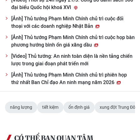
Media Pháp luật
đại biểu Quốc hội khoá XVI
Media Du lịch
[Ảnh] Thủ tướng Phạm Minh Chính chủ trì cuộc đối
thoại với các doanh nghiệp Nhật Bản
Media Thế giới
[Ảnh] Thủ tướng Phạm Minh Chính chủ trì cuộc họp bàn
Media Thể thao
phương hướng bình ổn giá xăng dầu
[Video] Thủ tướng: An ninh toàn diện là nền tảng chiến
Media Giáo dục
lược trong giai đoạn phát triển mới
Media Y tế
[Ảnh] Thủ tướng Phạm Minh Chính chủ trì phiên họp
thứ nhất Ban Chỉ đạo An ninh mạng năm 2026
Media Khoa học - Công nghệ
Media Môi trường
năng lượng
tiết kiệm
ổn định giá
xung đột Trung Đôn
Ảnh
Infographic
CÓ THỂ BẠN QUAN TÂM