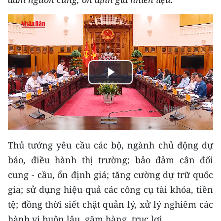
THỂ THAO
GIÁO DỤC
Y TẾ
Play
KHOA HỌC - CÔNG NGHỆ
Video
MÔI TRƯỜNG
BẠN ĐỌC
Thủ tướng yêu cầu các bộ, ngành chủ động dự
KIỂM CHỨNG THÔNG TIN
báo, điều hành thị trường; bảo đảm cân đối
cung - cầu, ổn định giá; tăng cường dự trữ quốc
TRI THỨC CHUYÊN SÂU
gia; sử dụng hiệu quả các công cụ tài khóa, tiền
54 DÂN TỘC VIỆT NAM
tệ; đồng thời siết chặt quản lý, xử lý nghiêm các
hành vi buôn lậu, găm hàng, trục lợi.