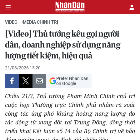
VIDEO
MEDIA CHÍNH TRỊ
[Video] Thủ tướng kêu gọi người
CHÍNH TRỊ
dân, doanh nghiệp sử dụng năng
lượng tiết kiệm, hiệu quả
KINH TẾ
21/03/2026 15:20
VĂN HÓA
Prefer Nhan Dan
on Google
XÃ HỘI
Chiều 21/3, Thủ tướng Phạm Minh Chính chủ trì
PHÁP LUẬT
cuộc họp Thường trực Chính phủ nhằm rà soát
công tác ứng phó khủng hoảng năng lượng do
DU LỊCH
tác động từ xung đột tại Trung Đông, đồng thời
triển khai Kết luận số 14 của Bộ Chính trị về bảo
THẾ GIỚI
đảm nguồn cung, ổn định giá nhiên liệu.