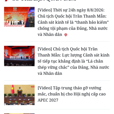
TIN MỚI
[Video] Thời sự 24h ngày 8/8/2026:
Chủ tịch Quốc hội Trần Thanh Mẫn:
TIN ĐỊA PHƯƠNG
Cảnh sát kinh tế là “thanh bảo kiếm”
chống tội phạm của Đảng, Nhà nước
Trung du và miền núi phía Bắc
và Nhân dân
Đồng bằng sông Hồng
[Video] Chủ tịch Quốc hội Trần
Bắc Trung Bộ
Thanh Mẫn: Lực lượng Cảnh sát kinh
tế tiếp tục khẳng định là “Lá chắn
Duyên hải Nam Trung Bộ và Tây
thép vững chắc” của Đảng, Nhà nước
Nguyên
và Nhân dân
Đông Nam Bộ
[Video] Tập trung tháo gỡ vướng
Đồng bằng sông Cửu Long
mắc, chuẩn bị cho Hội nghị cấp cao
APEC 2027
Chuyên trang Hà Nội
Chuyên trang TP. Hồ Chí Minh