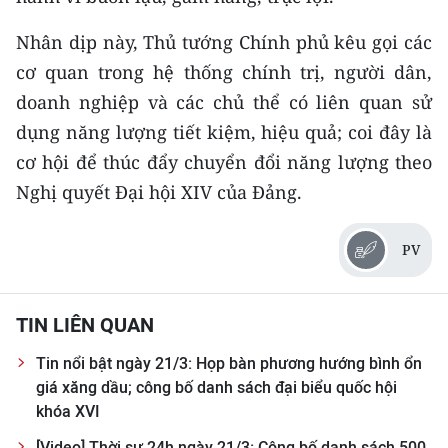
CHƯƠNG TRÌNH OCOP - MỖI XÃ
MỘT SẢN PHẨM
Nhân dịp này, Thủ tướng Chính phủ kêu gọi các
cơ quan trong hệ thống chính trị, người dân,
RADIO
doanh nghiệp và các chủ thể có liên quan sử
dụng năng lượng tiết kiệm, hiệu quả; coi đây là
MEDIA CENTER
cơ hội để thúc đẩy chuyển đổi năng lượng theo
Nghị quyết Đại hội XIV của Đảng.
E-Magazine
Video
PV
Media Chính trị
TIN LIÊN QUAN
Media Kinh tế
Tin nổi bật ngày 21/3: Họp bàn phương hướng bình ổn
Media Văn hóa
giá xăng dầu; công bố danh sách đại biểu quốc hội
Media Xã hội
khóa XVI
[Video] Thời sự 24h ngày 21/3: Công bố danh sách 500