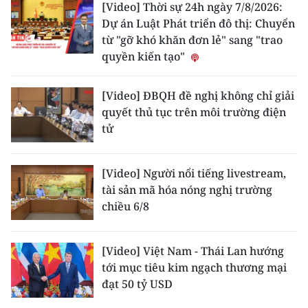
[Video] Thời sự 24h ngày 7/8/2026:
Dự án Luật Phát triển đô thị: Chuyển
CHUYÊN ĐỀ
từ "gỡ khó khăn đơn lẻ" sang "trao
quyền kiến tạo"
CÁC CHUYÊN TRANG
[Video] ĐBQH đề nghị không chỉ giải
VỀ BÁO NHÂN DÂN
quyết thủ tục trên môi trường điện
tử
THỜI NAY
NHÂN DÂN CUỐI TUẦN
[Video] Người nổi tiếng livestream,
tài sản mã hóa nóng nghị trường
NHÂN DÂN HẰNG THÁNG
chiều 6/8
MUA BÁO
[Video] Việt Nam - Thái Lan hướng
tới mục tiêu kim ngạch thương mại
ĐỌC BÁO IN
đạt 50 tỷ USD