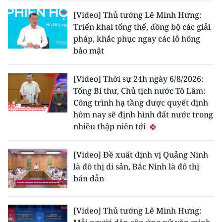
ENGLISH
[Video] Thủ tướng Lê Minh Hưng:
Triển khai tổng thể, đồng bộ các giải
中文
pháp, khắc phục ngay các lỗ hổng
bảo mật
FRANÇAIS
РУССКИЙ
[Video] Thời sự 24h ngày 6/8/2026:
Tổng Bí thư, Chủ tịch nước Tô Lâm:
ESPAÑOL
Công trình hạ tầng được quyết định
hôm nay sẽ định hình đất nước trong
한국어
nhiều thập niên tới
[Video] Đề xuất định vị Quảng Ninh
là đô thị di sản, Bắc Ninh là đô thị
bán dẫn
[Video] Thủ tướng Lê Minh Hưng: