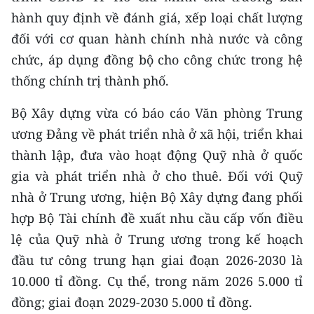
TIN MỚI
hành quy định về đánh giá, xếp loại chất lượng
đối với cơ quan hành chính nhà nước và công
TIN ĐỊA PHƯƠNG
chức, áp dụng đồng bộ cho công chức trong hệ
Trung du và miền núi phía Bắc
thống chính trị thành phố.
Đồng bằng sông Hồng
Bộ Xây dựng vừa có báo cáo Văn phòng Trung
ương Đảng về phát triển nhà ở xã hội, triển khai
Bắc Trung Bộ
thành lập, đưa vào hoạt động Quỹ nhà ở quốc
Duyên hải Nam Trung Bộ và Tây
gia và phát triển nhà ở cho thuê. Đối với Quỹ
Nguyên
nhà ở Trung ương, hiện Bộ Xây dựng đang phối
hợp Bộ Tài chính đề xuất nhu cầu cấp vốn điều
Đông Nam Bộ
lệ của Quỹ nhà ở Trung ương trong kế hoạch
Đồng bằng sông Cửu Long
đầu tư công trung hạn giai đoạn 2026-2030 là
10.000 tỉ đồng. Cụ thể, trong năm 2026 5.000 tỉ
Chuyên trang Hà Nội
đồng; giai đoạn 2029-2030 5.000 tỉ đồng.
Chuyên trang TP. Hồ Chí Minh