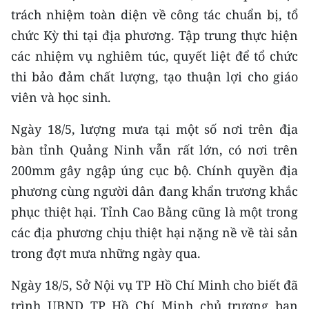
Media Pháp luật
trách nhiệm toàn diện về công tác chuẩn bị, tổ
chức Kỳ thi tại địa phương. Tập trung thực hiện
Media Du lịch
các nhiệm vụ nghiêm túc, quyết liệt để tổ chức
Media Thế giới
thi bảo đảm chất lượng, tạo thuận lợi cho giáo
viên và học sinh.
Media Thể thao
Media Giáo dục
Ngày 18/5, lượng mưa tại một số nơi trên địa
bàn tỉnh Quảng Ninh vẫn rất lớn, có nơi trên
Media Y tế
200mm gây ngập úng cục bộ. Chính quyền địa
Media Khoa học - Công nghệ
phương cùng người dân đang khẩn trương khắc
phục thiệt hại. Tỉnh Cao Bằng cũng là một trong
Media Môi trường
các địa phương chịu thiệt hại nặng nề về tài sản
Ảnh
trong đợt mưa những ngày qua.
Infographic
Ngày 18/5, Sở Nội vụ TP Hồ Chí Minh cho biết đã
trình UBND TP Hồ Chí Minh chủ trương ban