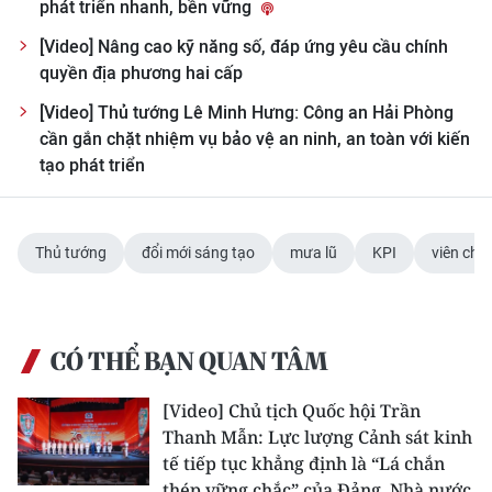
phát triển nhanh, bền vững
ENGLISH
[Video] Nâng cao kỹ năng số, đáp ứng yêu cầu chính
中文
quyền địa phương hai cấp
[Video] Thủ tướng Lê Minh Hưng: Công an Hải Phòng
FRANÇAIS
cần gắn chặt nhiệm vụ bảo vệ an ninh, an toàn với kiến
tạo phát triển
РУССКИЙ
ESPAÑOL
Thủ tướng
đổi mới sáng tạo
mưa lũ
KPI
viên chứ
한국어
CÓ THỂ BẠN QUAN TÂM
[Video] Chủ tịch Quốc hội Trần
Thanh Mẫn: Lực lượng Cảnh sát kinh
tế tiếp tục khẳng định là “Lá chắn
thép vững chắc” của Đảng, Nhà nước