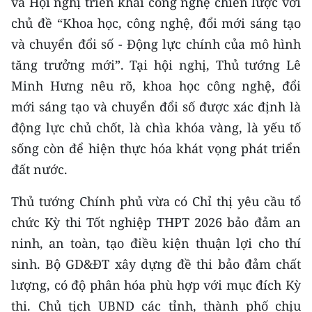
và Hội nghị triển khai công nghệ chiến lược với
CHƯƠNG TRÌNH OCOP - MỖI XÃ
chủ đề “Khoa học, công nghệ, đổi mới sáng tạo
MỘT SẢN PHẨM
và chuyển đổi số - Động lực chính của mô hình
tăng trưởng mới”. Tại hội nghị, Thủ tướng Lê
RADIO
Minh Hưng nêu rõ, khoa học công nghệ, đổi
MEDIA CENTER
mới sáng tạo và chuyển đổi số được xác định là
động lực chủ chốt, là chìa khóa vàng, là yếu tố
E-Magazine
sống còn để hiện thực hóa khát vọng phát triển
Video
đất nước.
Media Chính trị
Thủ tướng Chính phủ vừa có Chỉ thị yêu cầu tổ
chức Kỳ thi Tốt nghiệp THPT 2026 bảo đảm an
Media Kinh tế
ninh, an toàn, tạo điều kiện thuận lợi cho thí
Media Văn hóa
sinh. Bộ GD&ĐT xây dựng đề thi bảo đảm chất
lượng, có độ phân hóa phù hợp với mục đích Kỳ
Media Xã hội
thi. Chủ tịch UBND các tỉnh, thành phố chịu