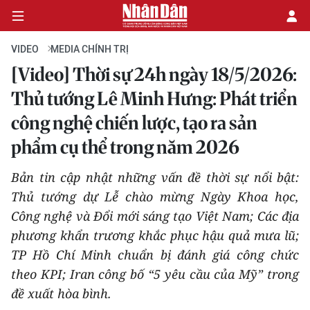
VIDEO
MEDIA CHÍNH TRỊ
[Video] Thời sự 24h ngày 18/5/2026:
CHÍNH TRỊ
Thủ tướng Lê Minh Hưng: Phát triển
công nghệ chiến lược, tạo ra sản
KINH TẾ
phẩm cụ thể trong năm 2026
VĂN HÓA
Bản tin cập nhật những vấn đề thời sự nổi bật:
XÃ HỘI
Thủ tướng dự Lễ chào mừng Ngày Khoa học,
Công nghệ và Đổi mới sáng tạo Việt Nam; Các địa
PHÁP LUẬT
phương khẩn trương khắc phục hậu quả mưa lũ;
TP Hồ Chí Minh chuẩn bị đánh giá công chức
DU LỊCH
theo KPI; Iran công bố “5 yêu cầu của Mỹ” trong
đề xuất hòa bình.
THẾ GIỚI