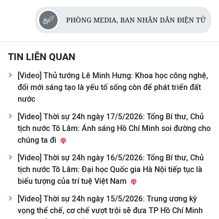
PHÒNG MEDIA, BAN NHÂN DÂN ĐIỆN TỬ
CHUYÊN ĐỀ
CÁC CHUYÊN TRANG
TIN LIÊN QUAN
VỀ BÁO NHÂN DÂN
[Video] Thủ tướng Lê Minh Hưng: Khoa học công nghệ,
đổi mới sáng tạo là yếu tố sống còn để phát triển đất
THỜI NAY
nước
[Video] Thời sự 24h ngày 17/5/2026: Tổng Bí thư, Chủ
NHÂN DÂN CUỐI TUẦN
tịch nước Tô Lâm: Ánh sáng Hồ Chí Minh soi đường cho
chúng ta đi
NHÂN DÂN HẰNG THÁNG
[Video] Thời sự 24h ngày 16/5/2026: Tổng Bí thư, Chủ
MUA BÁO
tịch nước Tô Lâm: Đại học Quốc gia Hà Nội tiếp tục là
biểu tượng của trí tuệ Việt Nam
ĐỌC BÁO IN
[Video] Thời sự 24h ngày 15/5/2026: Trung ương kỳ
vọng thể chế, cơ chế vượt trội sẽ đưa TP Hồ Chí Minh