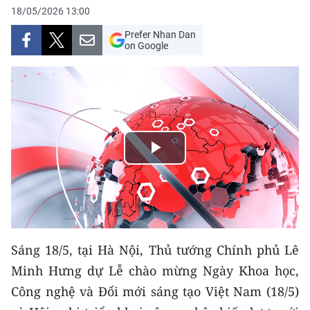
18/05/2026 13:00
THỂ THAO
Prefer Nhan Dan
on Google
GIÁO DỤC
Y TẾ
KHOA HỌC - CÔNG NGHỆ
MÔI TRƯỜNG
Play
BẠN ĐỌC
Video
KIỂM CHỨNG THÔNG TIN
Sáng 18/5, tại Hà Nội, Thủ tướng Chính phủ Lê
TRI THỨC CHUYÊN SÂU
Minh Hưng dự Lễ chào mừng Ngày Khoa học,
54 DÂN TỘC VIỆT NAM
Công nghệ và Đổi mới sáng tạo Việt Nam (18/5)