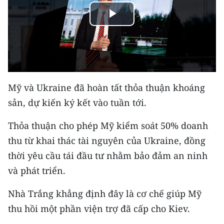
THỂ THAO
Play
GIÁO DỤC
Video
Y TẾ
KHOA HỌC - CÔNG NGHỆ
Mỹ và Ukraine đã hoàn tất thỏa thuận khoáng
sản, dự kiến ký kết vào tuần tới.
MÔI TRƯỜNG
Thỏa thuận cho phép Mỹ kiểm soát 50% doanh
BẠN ĐỌC
thu từ khai thác tài nguyên của Ukraine, đồng
thời yêu cầu tái đầu tư nhằm bảo đảm an ninh
KIỂM CHỨNG THÔNG TIN
và phát triển.
TRI THỨC CHUYÊN SÂU
Nhà Trắng khẳng định đây là cơ chế giúp Mỹ
54 DÂN TỘC VIỆT NAM
thu hồi một phần viện trợ đã cấp cho Kiev.