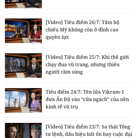
ENGLISH
中文
[Video] Tiêu điểm 26/7: Tấm hộ
chiếu Mỹ không còn ở đỉnh cao
FRANÇAIS
quyền lực
РУССКИЙ
[Video] Tiêu điểm 25/7: Khi thế giới
ESPAÑOL
chạy đua vũ trang, nhưng thiếu
người cầm súng
한국어
Tiêu điểm 24/7: Tên lửa Vikram-1
đưa Ấn Độ vào “cửa ngách” của nền
kinh tế vũ trụ
[Video] Tiêu điểm 23/7: Sa thải Tổng
tư lệnh, dấu hiệu bất ổn hay cuộc đại