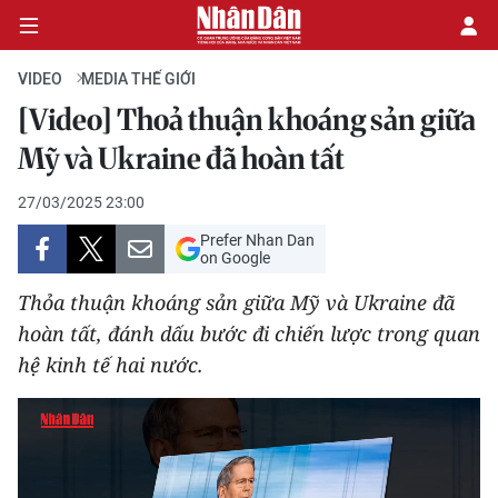
VIDEO
MEDIA THẾ GIỚI
[Video] Thoả thuận khoáng sản giữa
CHÍNH TRỊ
Mỹ và Ukraine đã hoàn tất
KINH TẾ
27/03/2025 23:00
Prefer Nhan Dan
VĂN HÓA
on Google
Thỏa thuận khoáng sản giữa Mỹ và Ukraine đã
XÃ HỘI
hoàn tất, đánh dấu bước đi chiến lược trong quan
hệ kinh tế hai nước.
PHÁP LUẬT
DU LỊCH
THẾ GIỚI