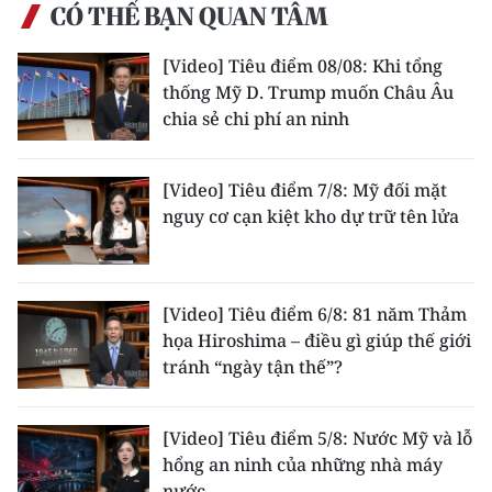
Media Pháp luật
CÓ THỂ BẠN QUAN TÂM
Media Du lịch
[Video] Tiêu điểm 08/08: Khi tổng
thống Mỹ D. Trump muốn Châu Âu
Media Thế giới
chia sẻ chi phí an ninh
Media Thể thao
[Video] Tiêu điểm 7/8: Mỹ đối mặt
Media Giáo dục
nguy cơ cạn kiệt kho dự trữ tên lửa
Media Y tế
Media Khoa học - Công nghệ
[Video] Tiêu điểm 6/8: 81 năm Thảm
họa Hiroshima – điều gì giúp thế giới
Media Môi trường
tránh “ngày tận thế”?
Ảnh
[Video] Tiêu điểm 5/8: Nước Mỹ và lỗ
Infographic
hổng an ninh của những nhà máy
nước