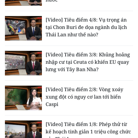
TIN MỚI
[Video] Tiêu điểm 4/8: Vụ trọng án
TIN ĐỊA PHƯƠNG
tại Chon Buri đe dọa ngành du lịch
Thái Lan như thế nào?
Trung du và miền núi phía Bắc
Đồng bằng sông Hồng
[Video] Tiêu điểm 3/8: Khủng hoảng
Bắc Trung Bộ
nhập cư tại Ceuta có khiến EU quay
lưng với Tây Ban Nha?
Duyên hải Nam Trung Bộ và Tây
Nguyên
[Video] Tiêu điểm 2/8: Vòng xoáy
Đông Nam Bộ
xung đột có nguy cơ lan tới biển
Caspi
Đồng bằng sông Cửu Long
Chuyên trang Hà Nội
[Video] Tiêu điểm 1/8: Phép thử từ
kế hoạch tinh giản 1 triệu công chức
Chuyên trang TP. Hồ Chí Minh