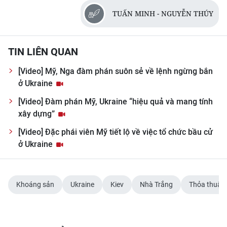
CHƯƠNG TRÌNH OCOP - MỖI XÃ
TUẤN MINH - NGUYỄN THÚY
MỘT SẢN PHẨM
RADIO
TIN LIÊN QUAN
[Video] Mỹ, Nga đàm phán suôn sẻ về lệnh ngừng bắn
MEDIA CENTER
ở Ukraine
E-Magazine
[Video] Đàm phán Mỹ, Ukraine “hiệu quả và mang tính
xây dựng”
Video
[Video] Đặc phái viên Mỹ tiết lộ về việc tổ chức bầu cử
Media Chính trị
ở Ukraine
Media Kinh tế
Khoáng sản
Ukraine
Kiev
Nhà Trắng
Thỏa thuận
Media Văn hóa
Media Xã hội