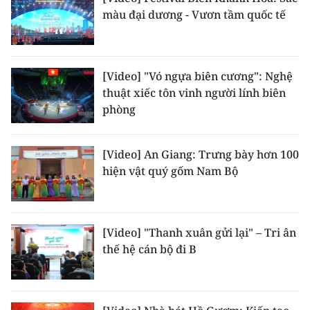
TIN MỚI
màu đại dương - Vươn tầm quốc tế
TIN ĐỊA PHƯƠNG
[Video] "Vó ngựa biên cương": Nghệ
Trung du và miền núi phía Bắc
thuật xiếc tôn vinh người lính biên
Đồng bằng sông Hồng
phòng
Bắc Trung Bộ
[Video] An Giang: Trưng bày hơn 100
Duyên hải Nam Trung Bộ và Tây
hiện vật quý gốm Nam Bộ
Nguyên
Đông Nam Bộ
[Video] "Thanh xuân gửi lại" – Tri ân
Đồng bằng sông Cửu Long
thế hệ cán bộ đi B
Chuyên trang Hà Nội
Chuyên trang TP. Hồ Chí Minh