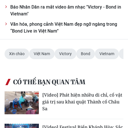
Media Pháp luật
Báo Nhân Dân ra mắt video âm nhạc "Victory - Bond in
Vietnam"
Media Du lịch
Văn hóa, phong cảnh Việt Nam đẹp ngỡ ngàng trong
Media Thế giới
“Bond Live in Việt Nam”
Media Thể thao
Media Giáo dục
Xin chào
Việt Nam
Victory
Bond
Vietnam
Âm
Media Y tế
Media Khoa học - Công nghệ
CÓ THỂ BẠN QUAN TÂM
Media Môi trường
[Video] Phát hiện nhiều di chỉ, cổ vật
giá trị sau khai quật Thành cổ Châu
Ảnh
Sa
Infographic
[Video] Festival Biển Khánh Hòa: Sắc