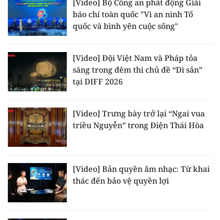
[Video] Bộ Công an phát động Giải
ENGLISH
báo chí toàn quốc "Vì an ninh Tổ
quốc và bình yên cuộc sống"
中文
FRANÇAIS
[Video] Đội Việt Nam và Pháp tỏa
sáng trong đêm thi chủ đề “Di sản”
РУССКИЙ
tại DIFF 2026
ESPAÑOL
[Video] Trưng bày trở lại “Ngai vua
한국어
triều Nguyễn” trong Điện Thái Hòa
[Video] Bản quyền âm nhạc: Từ khai
thác đến bảo vệ quyền lợi