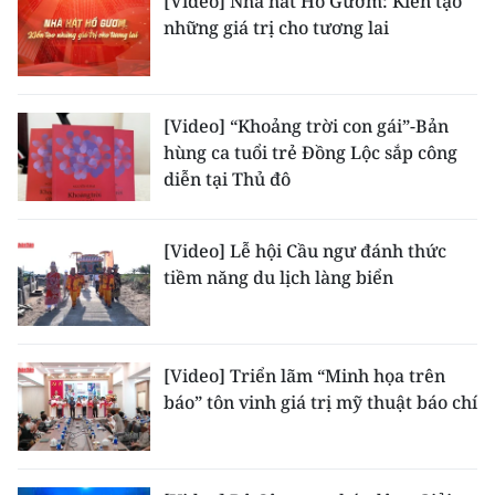
[Video] Nhà hát Hồ Gươm: Kiến tạo
những giá trị cho tương lai
CHUYÊN ĐỀ
CÁC CHUYÊN TRANG
[Video] “Khoảng trời con gái”-Bản
hùng ca tuổi trẻ Đồng Lộc sắp công
VỀ BÁO NHÂN DÂN
diễn tại Thủ đô
THỜI NAY
[Video] Lễ hội Cầu ngư đánh thức
tiềm năng du lịch làng biển
NHÂN DÂN CUỐI TUẦN
NHÂN DÂN HẰNG THÁNG
[Video] Triển lãm “Minh họa trên
MUA BÁO
báo” tôn vinh giá trị mỹ thuật báo chí
ĐỌC BÁO IN