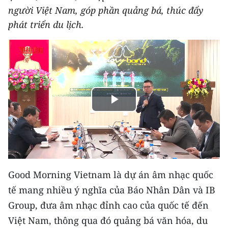
người Việt Nam, góp phần quảng bá, thúc đẩy
THỂ THAO
phát triển du lịch.
GIÁO DỤC
Y TẾ
KHOA HỌC - CÔNG NGHỆ
Play
MÔI TRƯỜNG
Video
BẠN ĐỌC
KIỂM CHỨNG THÔNG TIN
Good Morning Vietnam là dự án âm nhạc quốc
TRI THỨC CHUYÊN SÂU
tế mang nhiều ý nghĩa của Báo Nhân Dân và IB
Group, đưa âm nhạc đỉnh cao của quốc tế đến
54 DÂN TỘC VIỆT NAM
Việt Nam, thông qua đó quảng bá văn hóa, du