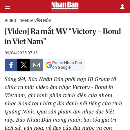
VIDEO
MEDIA VĂN HÓA
[Video] Ra mắt MV “Victory - Bond
CHÍNH TRỊ
in Viet Nam”
KINH TẾ
09/04/2025 07:13
Prefer Nhan Dan
VĂN HÓA
on Google
Sáng 9/4, Báo Nhân Dân phối hợp IB Group tổ
XÃ HỘI
chức ra mắt video âm nhạc Victory - Bond in
Vietnam, ghi hình phần trình diễn của nhóm
PHÁP LUẬT
nhạc Bond tại những địa danh nổi tiếng của tỉnh
DU LỊCH
Quảng Ninh. Qua sản phẩm âm nhạc đặc biệt
này, Báo Nhân Dân mong muốn lan tỏa giá trị
THẾ GIỚI
lịch sử, văn hóa, vẻ đẹp của đất nước và con