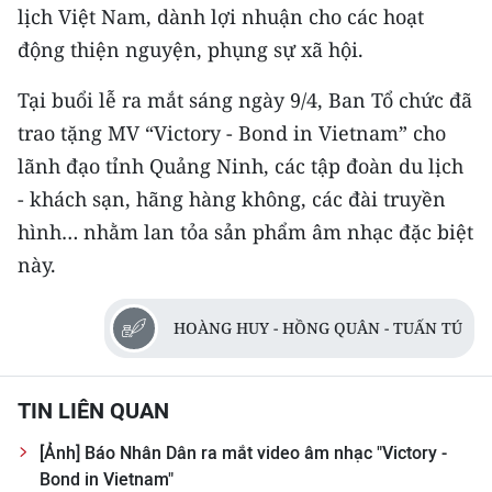
CHƯƠNG TRÌNH OCOP - MỖI XÃ
lịch Việt Nam, dành lợi nhuận cho các hoạt
MỘT SẢN PHẨM
động thiện nguyện, phụng sự xã hội.
Tại buổi lễ ra mắt sáng ngày 9/4, Ban Tổ chức đã
RADIO
trao tặng MV “Victory - Bond in Vietnam” cho
MEDIA CENTER
lãnh đạo tỉnh Quảng Ninh, các tập đoàn du lịch
- khách sạn, hãng hàng không, các đài truyền
E-Magazine
hình… nhằm lan tỏa sản phẩm âm nhạc đặc biệt
Video
này.
Media Chính trị
HOÀNG HUY - HỒNG QUÂN - TUẤN TÚ
Media Kinh tế
Media Văn hóa
TIN LIÊN QUAN
Media Xã hội
[Ảnh] Báo Nhân Dân ra mắt video âm nhạc "Victory -
Bond in Vietnam"